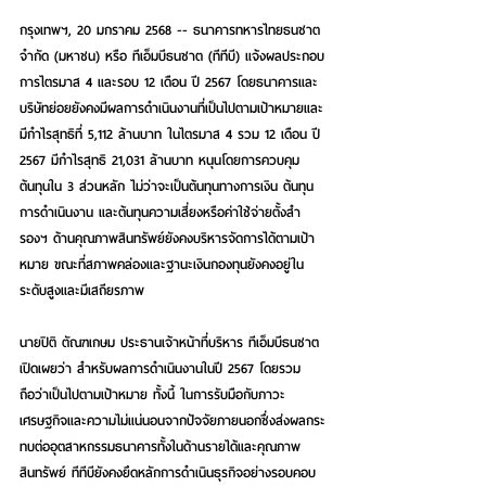
กรุงเทพฯ, 20 มกราคม 2568 -- 
ธนาคารทหารไทยธนชาต 
จำกัด (มหาชน) หรือ ทีเอ็มบีธนชาต (ทีทีบี) แจ้งผลประกอบ
การไตรมาส 4 และรอบ 12 เดือน ปี 2567 โดยธนาคารและ
บริษัทย่อยยังคงมีผลการดำเนินงานที่เป็นไปตามเป้าหมายและ
มีกำไรสุทธิที่ 5,112 ล้านบาท ในไตรมาส 4 รวม 12 เดือน ปี 
2567 มีกำไรสุทธิ 21,031 ล้านบาท หนุนโดยการควบคุม
ต้นทุนใน 3 ส่วนหลัก ไม่ว่าจะเป็นต้นทุนทางการเงิน ต้นทุน
การดำเนินงาน และต้นทุนความเสี่ยงหรือค่าใช้จ่ายตั้งสำ
รองฯ ด้านคุณภาพสินทรัพย์ยังคงบริหารจัดการได้ตามเป้า
หมาย ขณะที่สภาพคล่องและฐานะเงินกองทุนยังคงอยู่ใน
ระดับสูงและมีเสถียรภาพ
นายปิติ ตัณฑเกษม ประธานเจ้าหน้าที่บริหาร ทีเอ็มบีธนชาต
เปิดเผยว่า สำหรับผลการดำเนินงานในปี 2567 โดยรวม
ถือว่าเป็นไปตามเป้าหมาย ทั้งนี้ ในการรับมือกับภาวะ
เศรษฐกิจและความไม่แน่นอนจากปัจจัยภายนอกซึ่งส่งผลกระ
ทบต่ออุตสาหกรรมธนาคารทั้งในด้านรายได้และคุณภาพ
สินทรัพย์ ทีทีบียังคงยึดหลักการดำเนินธุรกิจอย่างรอบคอบ 