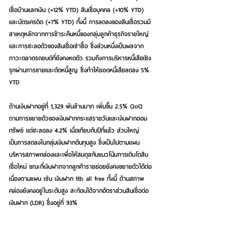
เชื่อบ้านแลกเงิน (+12% YTD) สินเชื่อบุคคล (+10% YTD) 
และบัตรเครดิต (+7% YTD) ทั้งนี้ การลดลงของสินเชื่อรวมมี
สาเหตุหลักจากการชำระคืนหนี้ของกลุ่มลูกค้าธุรกิจรายใหญ่
และการชะลอตัวของสินเชื่อเช่าซื้อ ซึ่งส่วนหนึ่งเป็นผลจาก
ภาวะตลาดรถยนต์ที่ยังคงหดตัว รวมถึงการบริหารหนี้เสียเชิง
รุกผ่านการขายและตัดหนี้สูญ ซึ่งทำให้ยอดหนี้เสียลดลง 5% 
YTD
ด้านเงินฝากอยู่ที่ 1,329 พันล้านบาท เพิ่มขึ้น 2.5% QoQ 
ตามการขยายตัวของเงินฝากกระแสรายวันและเงินฝากออม
ทรัพย์ แต่ชะลอลง 4.2% เมื่อเทียบกับปีที่แล้ว ส่วนใหญ่
เป็นการลดลงในกลุ่มเงินฝากต้นทุนสูง ซึ่งเป็นไปตามแผน
บริหารสภาพคล่องและเพื่อให้สมดุลกับแนวโน้มการเติบโตสิน
เชื่อใหม่ ขณะที่เงินฝากจากลูกค้ารายย่อยยังคงขยายตัวได้ต่อ
เนื่องตามแผน เช่น เงินฝาก ttb all free ทั้งนี้ ด้านสภาพ
คล่องยังคงอยู่ในระดับสูง สะท้อนได้จากอัตราส่วนสินเชื่อต่อ
เงินฝาก (LDR) ซึ่งอยู่ที่ 93%