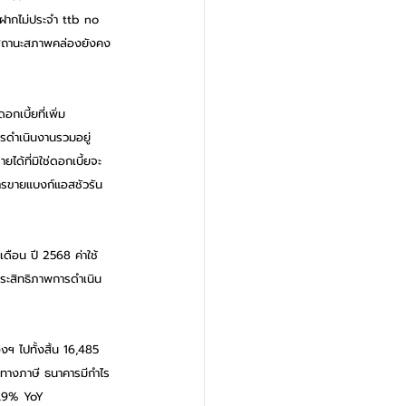
นฝากไม่ประจำ ttb no 
อนสถานะสภาพคล่องยังคง
เบี้ยที่เพิ่ม
รดำเนินงานรวมอยู่
ด้ที่มิใช่ดอกเบี้ยจะ
กการขายแบงก์แอสชัวรัน
ดือน ปี 2568 ค่าใช้
ประสิทธิภาพการดำเนิน
ฯ ไปทั้งสิ้น 16,485 
ทางภาษี ธนาคารมีกำไร
1.9% YoY 