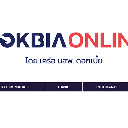
STOCK MARKET
BANK
INSURANCE