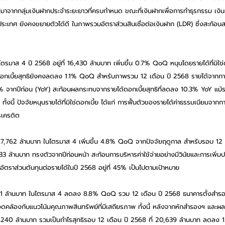
่มาจากกลุ่มเงินฝากประจำระยะยาวที่ครบกำหนด ขณะที่เงินฝากเพื่อการทำธุรกรรม เงิ
ประเทศ ยังคงขยายตัวได้ดี ในภาพรวมอัตราส่วนสินเชื่อต่อเงินฝาก (LDR) ซึ่งสะท้
มาส 4 ปี 2568 อยู่ที่ 16,430 ล้านบาท เพิ่มขึ้น 0.7% QoQ หนุนโดยรายได้ที่มิใช่ดอก
ดอกเบี้ยสุทธิยังคงลดลง 1.1% QoQ สำหรับภาพรวม 12 เดือน ปี 2568 รายได้จากกา
 จากปีก่อน (YoY) สะท้อนผลกระทบจากรายได้ดอกเบี้ยสุทธิที่ลดลง 10.3% YoY แม้รายไ
ทั้งนี้ ปัจจัยหนุนรายได้ที่มิใช่ดอกเบี้ย ได้แก่ การฟื้นตัวของรายได้ค่าธรรมเนียมจา
รเครดิต 
่ที่ 7,762 ล้านบาท ในไตรมาส 4 เพิ่มขึ้น 4.8% QoQ จากปัจจัยฤดูกาล สำหรับรอบ 12 เ
533 ล้านบาท ทรงตัวจากปีก่อนหน้า สะท้อนการบริหารค่าใช้จ่ายอย่างมีวินัยและการเพิ่ม
นอัตราส่วนต้นทุนต่อรายได้ในปี 2568 อยู่ที่ 45% เป็นไปตามเป้าหมาย 
 3,631 ล้านบาท ในไตรมาส 4 ลดลง 8.8% QoQ รวม 12 เดือน ปี 2568 ธนาคารตั้งสำรอง
ล้องกับแนวโน้มคุณภาพสินทรัพย์ที่มีเสถียรภาพ ทั้งนี้ หลังจากหักสำรองฯ และผล
 5,240 ล้านบาท รวมเป็นกำไรสุทธิรอบ 12 เดือน ปี 2568 ที่ 20,639 ล้านบาท ลดลง 