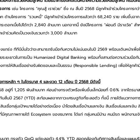
นปีแห่งการช่วยเหลือลูกหนี้
โดยธนาคารยังคงเดินหน้าให้ความช่วยเหลือลูกหนี้ ครอบคลุ
ครงการ 
เช่น โครงการ “คุณสู้ เราช่วย” ซึ่ง ณ สิ้นปี 2568 มีลูกค้าเข้าร่วมโครงการกว
 ด้านโครงการ “รวบหนี้” มีลูกค้าเข้าร่วมโครงการแล้วกว่า 68,240 ราย เพิ่มขึ้นจาก 
ะดอกเบี้ยไปได้กว่า 2,840 ล้านบาท นอกจากนี้ ยังมีโครงการ “ผ่อนดี มีรางวัล” สำหรับ
ค้าเข้าร่วมคิดเป็นวงเงินรวมกว่า 3,000 ล้านบาท 
็งแกร่ง ทีทีบีมั่นใจว่าจะสามารถรับมือกับความไม่แน่นอนในปี 2569 พร้อมเดินหน้าเพื่อให้
ป้าหมายระยะยาวในการเป็น Humanized Digital Banking พร้อมทั้งสานต่อความร่วมมือก
งการให้สินเชื่ออย่างรับผิดชอบและเป็นธรรม (Responsible Lending) เพื่อให้ลูกค้ามีชี
การหลัก ๆ ในไตรมาส 4 และงวด 12 เดือน ปี 2568 มีดังนี้
68 อยู่ที่ 1,205 พันล้านบาท ค่อนข้างทรงตัวหรือเพิ่มขึ้นเล็กน้อยที่ 0.6% จากไตร
ับสิ้นปี 2567 (YTD) สะท้อนผลจากภาวะเศรษฐกิจที่ชะลอตัว ทั้งนี้ ภายใต้แนวทางการเ
ชื่อกลุ่มเป้าหมายได้อย่างต่อเนื่อง นำโดยสินเชื่อบ้านแลกเงิน สินเชื่อเล่มแลกเงิน ส
าที่มีคุณภาพภายใต้ Ecosystem ของธนาคาร ได้แก่ กลุ่มคนมีบ้าน คนมีรถ พนักงานเง
ันล้านบาท ทรงตัว QoQ แต่ชะลอตัว 4.4% YTD สอดคล้องกับทิศทางสินเชื่อและแผนบ