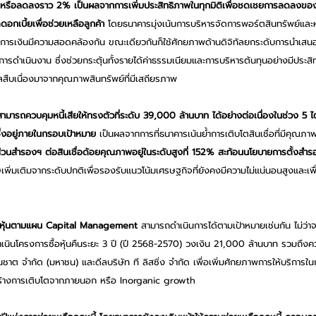
 หรือลดลงราว 2% เป็นผลจากการเพิ่มประสิทธิภาพในทุกมิติเพื่อชดเชยการลดลงของ
กเบี้ยเพื่อช่วยเหลือลูกค้า
 โดยธนาคารมุ่งเน้นการบริหารจัดการพอร์ตสินทรัพย์และหนี้
รเงินมีความสอดคล้องกัน ขณะเดียวกันก็ใช้ศักยภาพด้านดิจิทัลยกระดับการนำเสนอโ
การดำเนินงาน ซึ่งช่วยกระตุ้นทั้งรายได้ค่าธรรมเนียมและการบริหารต้นทุนอย่างมีประสิทธ
ืบเนื่องมาจากคุณภาพสินทรัพย์ที่มีเสถียรภาพ
มารถควบคุมหนี้เสียให้ทรงตัวที่ระดับ 39,000 ล้านบาท ได้อย่างต่อเนื่องในช่วง 5 ไต
 ซึ่งอยู่ภายในกรอบเป้าหมาย 
เป็นผลจากการที่ธนาคารเน้นย้ำการเติบโตสินเชื่อที่มีคุณภา
่วนสำรองฯ ต่อสินเชื่อด้อยคุณภาพอยู่ในระดับสูงที่ 152%
สะท้อนนโยบายการตั้งสำ
พิ่มเติมจากระดับปกติเพื่อรองรับแนวโน้มเศรษฐกิจที่ยังคงมีความไม่แน่นอนสูงและเพื
้ถือหุ้นตามแผน Capital Management 
สามารถดำเนินการได้ตามเป้าหมายเช่นกัน ไม่ว่า
ำเนินโครงการซื้อหุ้นคืนระยะ 3 ปี (ปี 2568-2570) วงเงิน 21,000 ล้านบาท รวมถึ
 ธนชาต จำกัด (มหาชน) และดีลบริษัท ที ลิสซิ่ง จำกัด เพื่อเพิ่มศักยภาพการให้บริการใ
างการเติบโตจากภายนอก หรือ Inorganic growth 