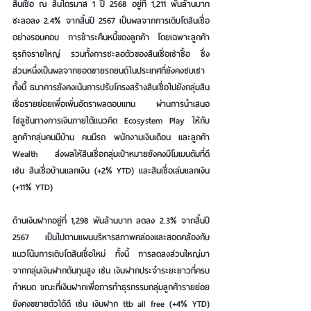
สินเชื่อ ณ สิ้นไตรมาส 1 ปี 2568 อยู่ที่ 1,211 พันล้านบาท 
ชะลอลง 2.4% จากสิ้นปี 2567 เป็นผลจากการเติบโตสินเชื่อ
อย่างรอบคอบ การชำระคืนหนี้ของลูกค้า โดยเฉพาะลูกค้า
ธุรกิจรายใหญ่ รวมทั้งการชะลอตัวของสินเชื่อเช่าซื้อ ซึ่ง
ส่วนหนึ่งเป็นผลจากยอดขายรถยนต์ในประเทศที่ยังคงซบเซา 
ทั้งนี้ ธนาคารยังคงเน้นการปรับโครงสร้างสินเชื่อไปยังกลุ่มสิน
เชื่อรายย่อยเพื่อเพิ่มอัตราผลตอบแทน ผ่านการนำเสนอ
โซลูชันทางการเงินภายใต้แนวคิด Ecosystem Play ให้กับ
ลูกค้ากลุ่มคนมีบ้าน คนมีรถ พนักงานเงินเดือน และลูกค้า 
Wealth ส่งผลให้สินเชื่อกลุ่มเป้าหมายยังคงมีโมเมนตัมที่ดี 
เช่น สินเชื่อบ้านแลกเงิน (+2% YTD) และสินเชื่อเล่มแลกเงิน 
(+11% YTD)
ด้านเงินฝากอยู่ที่ 1,298 พันล้านบาท ลดลง 2.3% จากสิ้นปี 
2567 เป็นไปตามแผนบริหารสภาพคล่องและสอดคล้องกับ
แนวโน้มการเติบโตสินเชื่อใหม่ ทั้งนี้ การลดลงส่วนใหญ่มา
จากกลุ่มเงินฝากต้นทุนสูง เช่น เงินฝากประจำระยะยาวที่ครบ
กำหนด ขณะที่เงินฝากเพื่อการทำธุรกรรมกลุ่มลูกค้ารายย่อย
ยังคงขยายตัวได้ดี เช่น เงินฝาก ttb all free (+4% YTD) 