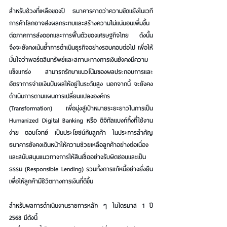
สำหรับช่วงที่เหลือของปี ธนาคารคาดว่าความขัดแย้งในเวที
การค้าโลกอาจส่งผลกระทบและสร้างความไม่แน่นอนเพิ่มขึ้น
ต่อภาคการส่งออกและการฟื้นตัวของเศรษฐกิจไทย ดังนั้น 
จึงจะยังคงเน้นย้ำการดำเนินธุรกิจอย่างรอบคอบต่อไป เพื่อให้
มั่นใจว่าพอร์ตสินทรัพย์และสถานะทางการเงินยังคงมีความ
แข็งแกร่ง สามารถรักษาแนวโน้มของผลประกอบการและ
อัตราการจ่ายเงินปันผลให้อยู่ในระดับสูง นอกจากนี้ จะยังคง
ดำเนินการตามแผนการเปลี่ยนแปลงองค์กร 
(Transformation) เพื่อมุ่งสู่เป้าหมายระยะยาวในการเป็น 
Humanized Digital Banking หรือ ดิจิทัลแบงก์กิ้งที่ใช้งาน
ง่าย ตอบโจทย์ เป็นประโยชน์กับลูกค้า ในประการสำคัญ 
ธนาคารยังคงเดินหน้าให้ความช่วยเหลือลูกค้าอย่างต่อเนื่อง 
และสนับสนุนแนวทางการให้สินเชื่ออย่างรับผิดชอบและเป็น
ธรรม (Responsible Lending) รวมทั้งการแก้หนี้อย่างยั่งยืน 
เพื่อให้ลูกค้ามีชีวิตทางการเงินที่ดีขึ้น
สำหรับผลการดำเนินงานรายการหลัก ๆ ในไตรมาส 1 ปี 
2568 มีดังนี้