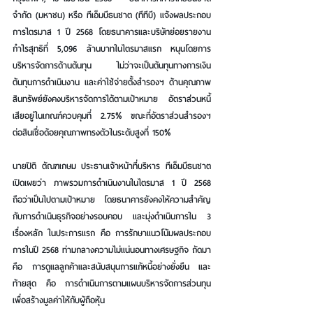
จำกัด (มหาชน) หรือ ทีเอ็มบีธนชาต (ทีทีบี) แจ้งผลประกอบ
การไตรมาส 1 ปี 2568 โดยธนาคารและบริษัทย่อยรายงาน
กำไรสุทธิที่ 5,096 ล้านบาทในไตรมาสแรก หนุนโดยการ
บริหารจัดการด้านต้นทุน ไม่ว่าจะเป็นต้นทุนทางการเงิน 
ต้นทุนการดำเนินงาน และค่าใช้จ่ายตั้งสำรองฯ ด้านคุณภาพ
สินทรัพย์ยังคงบริหารจัดการได้ตามเป้าหมาย อัตราส่วนหนี้
เสียอยู่ในเกณฑ์ควบคุมที่ 2.75% ขณะที่อัตราส่วนสำรองฯ 
ต่อสินเชื่อด้อยคุณภาพทรงตัวในระดับสูงที่ 150%
นายปิติ ตัณฑเกษม ประธานเจ้าหน้าที่บริหาร ทีเอ็มบีธนชาต
เปิดเผยว่า ภาพรวมการดำเนินงานในไตรมาส 1 ปี 2568 
ถือว่าเป็นไปตามเป้าหมาย โดยธนาคารยังคงให้ความสำคัญ
กับการดำเนินธุรกิจอย่างรอบคอบ และมุ่งดำเนินการใน 3 
เรื่องหลัก ในประการแรก คือ การรักษาแนวโน้มผลประกอบ
การในปี 2568 ท่ามกลางความไม่แน่นอนทางเศรษฐกิจ ถัดมา 
คือ การดูแลลูกค้าและสนับสนุนการแก้หนี้อย่างยั่งยืน และ
ท้ายสุด คือ การดำเนินการตามแผนบริหารจัดการส่วนทุน
เพื่อสร้างมูลค่าให้กับผู้ถือหุ้น