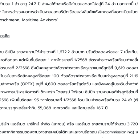
นวน 1 ลำ อายุ 24.2 ปี ส่งผลให้กองเรือมีจำนวนลดลงไปอยู่ที่ 24 ลำ นอกจากนี้ บริษ
ี่ 2 ในการสำรวจผลการดำเนินงานของบริษัทเรือขนส่งสินค้าแห้งเทกองที่จดทะเบียนในต
Roschmenn, Maritime Advisors”
ธุรกิจ
เซน ชิปปิ้ง รายงานรายได้ค่าระวางที่ 1,672.2 ล้านบาท ปรับตัวลดลงร้อยละ 7 เมื่อเทีย
ดที่ลดลง แต่เพิ่มขึ้นร้อยละ 1 จากไตรมาสที่ 1/2568 อัตราค่าระวางเรือเทียบเท่าเฉลี่ยข
รมาสที่ 2/2568 ซึ่งยังคงสูงกว่าอัตราค่าระวางเรือซุปราแมกซ์สุทธิที่ 9,619 ดอลลาร
โยชน์ของเรือยังคงสูงที่ร้อยละ 100 ด้วยอัตราค่าระวางเรือเทียบเท่าสูงสุดอยู่ที่ 21,
นส่งทางเรือ (OPEX) อยู่ที่ 4,600 ดอลลาร์สหรัฐต่อวัน และยังคงอยู่ในระดับต่ำกว่าค่า
ทธิภาพการบริหารจัดการที่แข็งแกร่ง โดยสรุป โทรีเซน ชิปปิ้ง รายงานผลกำไรสุทธิส่วน
2568 เพิ่มขึ้นร้อยละ 95 จากไตรมาสที่ 1/2568 โดยเป็นเจ้าของเรือจำนวน 24 ลำ (เ
วางบรรทุกเฉลี่ยเท่ากับ 55,068 เดทเวทตัน และมีอายุเฉลี่ย 16.7 ปี
 บริษัท เมอร์เมด มาริไทม์ จำกัด (มหาชน) หรือ เมอร์เมด รายงานรายได้จำนวน 3,72
ื่องจากกิจกรรมของงานวางสายเคเบิลใต้ทะเลและงานรื้อถอน (Decommissioning) งา