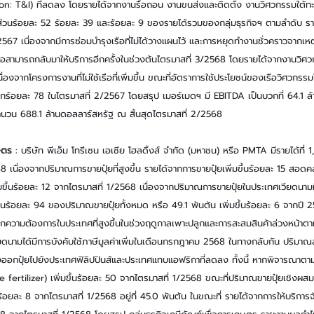
ion: T&I) ที่ลดลง โดยรายได้จากงานรื้อถอน งานขนส่งและติดตั้ง งานวิศวกรรมใต้ท
ดส่วนร้อยละ 52 ร้อยละ 39 และร้อยละ 9 ของรายได้รวมของกลุ่มธุรกิจฯ ตามลำดับ 
567 เนื่องจากมีการซ่อมบำรุงเรือที่ไม่ได้วางแผนไว้ และการหยุดทำงานชั่วคราวจากเ
รือสามารถกลับมาให้บริการอีกครั้งในช่วงต้นไตรมาสที่ 3/2568 โดยรายได้จากงานวิศวกร
องจากโครงการงานที่ไม่ใช้เรือที่เพิ่มขึ้น ขณะที่อัตราการใช้ประโยชน์ของเรือวิศวกรรมใต
ร้อยละ 78 ในไตรมาสที่ 2/2567 โดยสรุป เมอร์เมดฯ มี EBITDA เป็นบวกที่ 64.1 ล้า
ำนวน 688.1 ล้านดอลลาร์สหรัฐ ณ สิ้นสุดไตรมาสที่ 2/2568
กษตร
 : บริษัท พีเอ็ม โทรีเซน เอเชีย โฮลดิ้งส์ จำกัด (มหาชน) หรือ PMTA มีรายได้ที่ 1
8 เนื่องจากปริมาณการขายปุ๋ยที่สูงขึ้น รายได้จากการขายปุ๋ยเพิ่มขึ้นร้อยละ 15 สอ
พิ่มขึ้นร้อยละ 12 จากไตรมาสที่ 1/2568 เนื่องจากปริมาณการขายปุ๋ยในประเทศเวียดนามที
็นร้อยละ 94 ของปริมาณขายปุ๋ยทั้งหมด หรือ 49.1 พันตัน เพิ่มขึ้นร้อยละ 6 จากปี
ากความต้องการในประเทศที่สูงขึ้นในช่วงฤดูกาลเพาะปลูกและการสะสมสินค้าล่วงหน้าต
วียดนามได้มีการบังคับใช้ภาษีมูลค่าเพิ่มในเดือนกรกฎาคม 2568 ในทางกลับกัน ปริมา
งออกปุ๋ยไปยังประเทศฟิลิปปินส์และประเทศแทบแอฟริกาที่ลดลง ทั้งนี้ หากพิจารณาตา
le fertilizer) เพิ่มขึ้นร้อยละ 50 จากไตรมาสที่ 1/2568 ขณะที่ปริมาณขายปุ๋ยเชิงผสม 
้อยละ 8 จากไตรมาสที่ 1/2568 อยู่ที่ 45.0 พันตัน ในขณะที่ รายได้จากการให้บริการจั