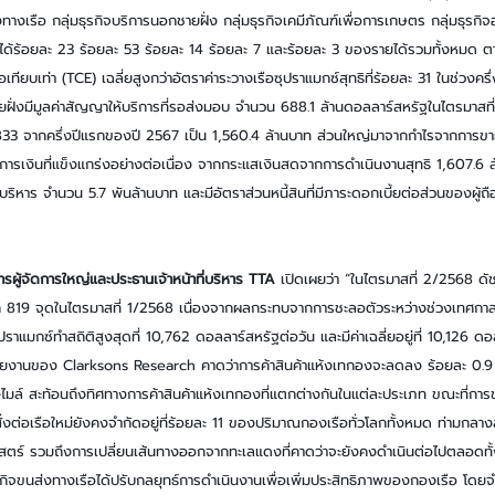
ส่งทางเรือ กลุ่มธุรกิจบริการนอกชายฝั่ง กลุ่มธุรกิจเคมีภัณฑ์เพื่อการเกษตร กลุ่มธุรกิ
ายได้ร้อยละ 23 ร้อยละ 53 ร้อยละ 14 ร้อยละ 7 และร้อยละ 3 ของรายได้รวมทั้งหมด ตา
อเทียบเท่า (TCE) เฉลี่ยสูงกว่าอัตราค่าระวางเรือซุปราแมกซ์สุทธิที่ร้อยละ 31 ในช่วงค
ายฝั่งมีมูลค่าสัญญาให้บริการที่รอส่งมอบ จำนวน 688.1 ล้านดอลลาร์สหรัฐในไตรมาสท
ละ 833 จากครึ่งปีแรกของปี 2567 เป็น 1,560.4 ล้านบาท ส่วนใหญ่มาจากกำไรจากการขาย
รเงินที่แข็งแกร่งอย่างต่อเนื่อง จากกระแสเงินสดจากการดำเนินงานสุทธิ 1,607.6 ล
าร จำนวน 5.7 พันล้านบาท และมีอัตราส่วนหนี้สินที่มีภาระดอกเบี้ยต่อส่วนของผู้ถือหุ้
รผู้จัดการใหญ่และประธานเจ้าหน้าที่บริหาร TTA
 เปิดเผยว่า “ในไตรมาสที่ 2/2568 ดัชน
ึ้นจาก 819 จุดในไตรมาสที่ 1/2568 เนื่องจากผลกระทบจากการชะลอตัวระหว่างช่วงเทศก
ปราแมกซ์ทำสถิติสูงสุดที่ 10,762 ดอลลาร์สหรัฐต่อวัน และมีค่าเฉลี่ยอยู่ที่ 10,126 ด
งานของ Clarksons Research คาดว่าการค้าสินค้าแห้งเทกองจะลดลง ร้อยละ 0.9 ใ
ัน-ไมล์ สะท้อนถึงทิศทางการค้าสินค้าแห้งเทกองที่แตกต่างกันในแต่ละประเภท ขณะที่กา
ั่งต่อเรือใหม่ยังคงจำกัดอยู่ที่ร้อยละ 11 ของปริมาณกองเรือทั่วโลกทั้งหมด ท่ามกล
าสตร์ รวมถึงการเปลี่ยนเส้นทางออกจากทะเลแดงที่คาดว่าจะยังคงดำเนินต่อไปตลอดทั
รกิจขนส่งทางเรือได้ปรับกลยุทธ์การดำเนินงานเพื่อเพิ่มประสิทธิภาพของกองเรือ โดยจำ