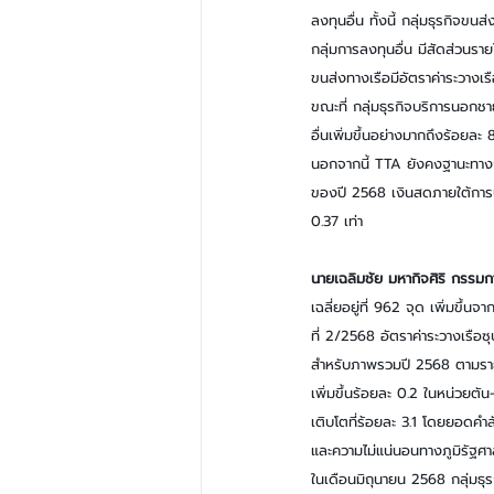
ลงทุนอื่น ทั้งนี้ กลุ่มธุรกิจขน
กลุ่มการลงทุนอื่น มีสัดส่วนร
ขนส่งทางเรือมีอัตราค่าระวางเรื
ขณะที่ กลุ่มธุรกิจบริการนอกช
อื่นเพิ่มขึ้นอย่างมากถึงร้อย
นอกจากนี้ TTA ยังคงฐานะทางกา
ของปี 2568 เงินสดภายใต้การบริห
0.37 เท่า
นายเฉลิมชัย มหากิจศิริ กรรมกา
เฉลี่ยอยู่ที่ 962 จุด เพิ่มข
ที่ 2/2568 อัตราค่าระวางเรือซุ
สำหรับภาพรวมปี 2568 ตามราย
เพิ่มขึ้นร้อยละ 0.2 ในหน่วยต
เติบโตที่ร้อยละ 3.1 โดยยอดคำส
และความไม่แน่นอนทางภูมิรัฐศ
ในเดือนมิถุนายน 2568 กลุ่มธุ