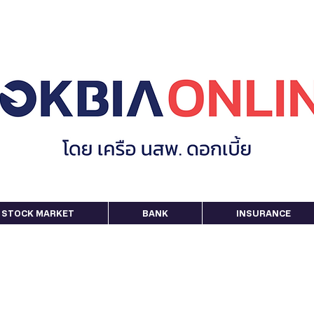
STOCK MARKET
BANK
INSURANCE