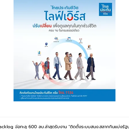
acklog จ่อทะลุ 600 ลบ.ล่าสุดรับงาน "ติดตั้งระบบสนง.สลากกินแบ่งรัฐ