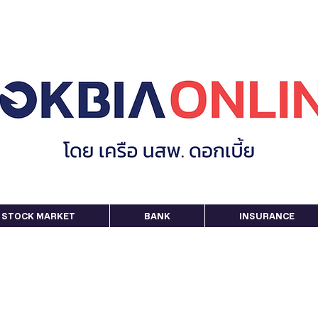
STOCK MARKET
BANK
INSURANCE