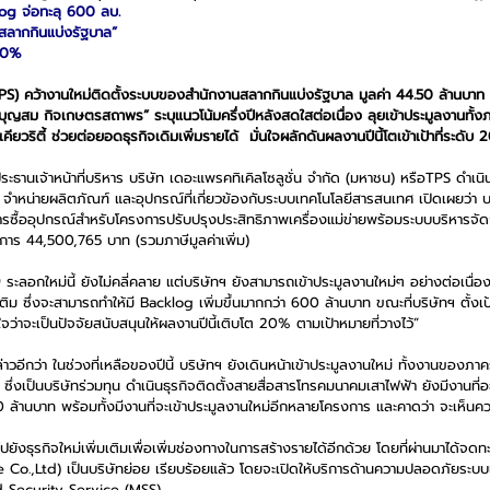
log จ่อทะลุ 600 ลบ.
.สลากกินแบ่งรัฐบาล”
 20%
TPS) คว้างานใหม่ติดตั้งระบบของสำนักงานสลากกินแบ่งรัฐบาล มูลค่า 44.50 ล้านบาท
บุญสม กิจเกษตรสถาพร” ระบุแนวโน้มครึ่งปีหลังสดใสต่อเนื่อง ลุยเข้าประมูลงานทั้
เคียวริตี้ ช่วยต่อยอดธุรกิจเดิมเพิ่มรายได้  มั่นใจผลักดันผลงานปีนี้โตเข้าเป้าที่ระดับ
เจ้าหน้าที่บริหาร บริษัท เดอะแพรคทิเคิลโซลูชั่น จำกัด (มหาชน) หรือTPS ดำเนินธุ
จำหน่ายผลิตภัณฑ์ และอุปกรณ์ที่เกี่ยวข้องกับระบบเทคโนโลยีสารสนเทศ เปิดเผยว่า บร
รซื้ออุปกรณ์สำหรับโครงการปรับปรุงประสิทธิภาพเครื่องแม่ข่ายพร้อมระบบบริหารจ
การ 44,500,765 บาท (รวมภาษีมูลค่าเพิ่ม)
ะลอกใหม่นี้ ยังไม่คลี่คลาย แต่บริษัทฯ ยังสามารถเข้าประมูลงานใหม่ๆ อย่างต่อเนื่อ
 ซึ่งจะสามารถทำให้มี Backlog เพิ่มขึ้นมากกว่า 600 ล้านบาท ขณะที่บริษัทฯ ตั้งเป้า 
่าจะเป็นปัจจัยสนับสนุนให้ผลงานปีนี้เติบโต 20% ตามเป้าหมายที่วางไว้”
่าวอีกว่า ในช่วงที่เหลือของปีนี้ บริษัทฯ ยังเดินหน้าเข้าประมูลงานใหม่ ทั้งงานของภ
ซึ่งเป็นบริษัทร่วมทุน ดำเนินธุรกิจติดตั้งสายสื่อสารโทรคมนาคมเสาไฟฟ้า ยังมีงานที่อ
 ล้านบาท พร้อมทั้งมีงานที่จะเข้าประมูลงานใหม่อีกหลายโครงการ และคาดว่า จะเห็นคว
ยังธุรกิจใหม่เพิ่มเติมเพื่อเพิ่มช่องทางในการสร้างรายได้อีกด้วย โดยที่ผ่านมาได้จดทะ
re Co.,Ltd) เป็นบริษัทย่อย เรียบร้อยแล้ว โดยจะเปิดให้บริการด้านความปลอดภัยระบ
 Security Service (MSS)