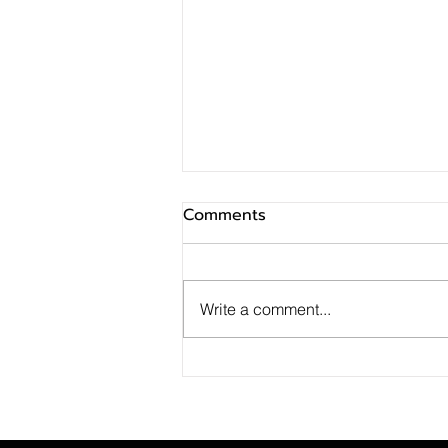
Comments
Write a comment...
SINO ประกาศ Q2/69 ทำกำไร
สุทธิ 10 ล้านบาท ฟื้นตัวแกร่ง
จากไตรมาสก่อน เตรียมจ่าย