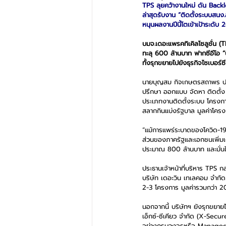
TPS ลุยคว้างานใหม่ ดัน Back
ล่าสุดรับงาน “ติดตั้งระบบสนง
หนุนผลงานปีนี้โตเข้าเป้าระดับ
บมจ.เดอะแพรคทิเคิลโซลูชั่น (
ทะลุ 600 ล้านบาท ฟากซีอีโอ “
ทั้งรุกขยายไปยังธุรกิจไซเบอร์ซี
นายบุญสม กิจเกษตรสถาพร ประธาน
ปรึกษา ออกแบบ จัดหา ติดตั้ง 
ประเภทงานติดตั้งระบบ โครงกา
สลากกินแบ่งรัฐบาล มูลค่าโครง
“แม้การแพร่ระบาดของโควิด-19 ร
ส่วนของภาครัฐและเอกชนเพิ่มเติม
ประมาณ 800 ล้านบาท และมั่นใจว
ประธานเจ้าหน้าที่บริหาร TPS กล
บริษัท เดอะวิน เทเลคอม จำกัด 
2-3 โครงการ มูลค่ารวมกว่า 20
นอกจากนี้ บริษัทฯ ยังรุกขยายไป
เอ็กซ์-ซีเคียว จำกัด (X-Secu
อย่างครบวงจรหรือ Managed