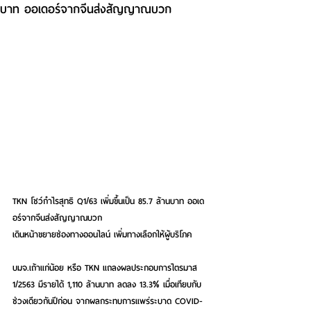
บาท ออเดอร์จากจีนส่งสัญญาณบวก
TKN โชว์กำไรสุทธิ Q1/63 เพิ่มขึ้นเป็น 85.7 ล้านบาท ออเด
อร์จากจีนส่งสัญญาณบวก
เดินหน้าขยายช่องทางออนไลน์ เพิ่มทางเลือกให้ผู้บริโภค
บมจ.เถ้าแก่น้อย หรือ TKN แถลงผลประกอบการไตรมาส 
1/2563 มีรายได้ 1,110 ล้านบาท ลดลง 13.3% เมื่อเทียบกับ
ช่วงเดียวกันปีก่อน จากผลกระทบการแพร่ระบาด COVID-