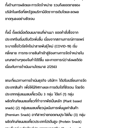
ทั้งด้านการผลิตและการจัดจำหน่าย รวมถึงยอดขายของ
บริษัทในเครือที่สหรัฐอเมริกามีอัตราการเติบโตและลดผล
ขาดทุนลงอย่างชัดเจน
ทั้งนี้ ตั้งแต่เมื่อเดือนเมษายนที่ผ่านมา ยอดคำสั่งซื้อจาก
ประเทศจีนเริ่มปรับตัวเพิ่มขึ้น เนื่องจากสถานการณ์การแพร่
ระบาดเชื้อไวรัสโคโรน่าสายพันธุ์ใหม่ (COVID-19) เริ่ม
คลี่คลาย การกระจายสินค้าเข้าสู่ช่องทางการจัดจำหน่ายใน
มณฑลต่างๆของจีนทำได้ดีขึ้น และคาดการณ์ว่าส่งผลดีต่อ
เนื่องกับการดำเนินงานไตรมาส 2/2563
ขณะที่แนวทางการดำเนินธุรกิจ บริษัทฯ ได้ปรับเปลี่ยนการจัด
ประเภทสินค้า เพื่อให้มีทิศทางและการเติบโตที่ชัดเจน โดยจัด
ประเภทกลุ่มขนมขบเคี้ยวเป็น 3 กลุ่ม ได้แก่ (1) กลุ่ม
ผลิตภัณฑ์ขนมขบเคี้ยวที่ทำจากพืชเป็นหลัก (Plant based 
snack) (2) กลุ่มขนมขบเคี้ยวมุ่งเน้นการเพิ่มมูลค่าสินค้า 
(Premium Snack) อาทิสาหร่ายทอดเทมปุระไข่เค็ม (3) กลุ่ม
ผลิตภัณฑ์ขนมขบเคี้ยวประเภทโปรตีนสูง (Protein Snack) 