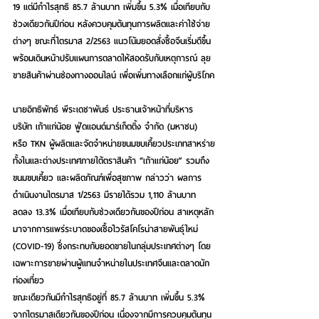
19 แต่มีกำไรสุทธิ 85.7 ล้านบาท เพิ่มขึ้น 5.3% เมื่อเทียบกับ
ช่วงเดียวกันปีก่อน หลังควบคุมต้นทุนการผลิตและค่าใช้จ่าย
ต่างๆ ขณะที่ไตรมาส 2/2563 แนวโน้มยอดสั่งซื้อจีนเริ่มดีขึ้น 
พร้อมเดินหน้าปรับแผนการตลาดให้สอดรับกับเหตุการณ์ ลุย
ขายสินค้าผ่านช่องทางออนไลน์ เพื่อเพิ่มทางเลือกแก่ผู้บริโภค
นายอิทธิพัทธ์ พีระเดชาพันธ์ ประธานเจ้าหน้าที่บริหาร 
บริษัท เถ้าแก่น้อย ฟู๊ดแอนด์มาร์เก็ตติ้ง จำกัด (มหาชน) 
หรือ TKN ผู้ผลิตและจัดจำหน่ายขนมขบเคี้ยวประเภทสาหร่าย
ทั้งในและต่างประเทศภายใต้ตราสินค้า “เถ้าแก่น้อย” รวมถึง
ขนมขบเคี้ยว และผลิตภัณฑ์เพื่อสุขภาพ กล่าวว่า
 ผลการ
ดำเนินงานไตรมาส 1/2563 มีรายได้รวม 1,110 ล้านบาท 
ลดลง 13.3% เมื่อเทียบกับช่วงเดียวกันของปีก่อน สาเหตุหลัก
มาจากการแพร่ระบาดของเชื้อไวรัสโคโรน่าสายพันธุ์ใหม่ 
(COVID-19) ซึ่งกระทบกับยอดขายในกลุ่มประเทศต่างๆ โดย
เฉพาะการขายผ่านผู้แทนจำหน่ายในประเทศจีนและตลาดนัก
ท่องเที่ยว
ขณะเดียวกันมีกำไรสุทธิอยู่ที่ 85.7 ล้านบาท เพิ่มขึ้น 5.3% 
จากไตรมาสเดียวกันของปีก่อน เนื่องจากมีการควบคุมต้นทุน