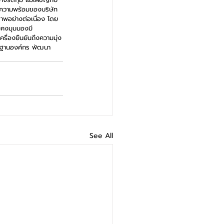
ึงความพร้อมของบริษัท
ภาพอย่างต่อเนื่อง โดย
มคงมุมมองมี
รื่องยืนยันถึงความมุ่ง
รฐานองค์กร พัฒนา
See All