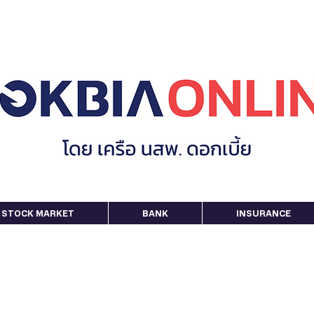
STOCK MARKET
BANK
INSURANCE