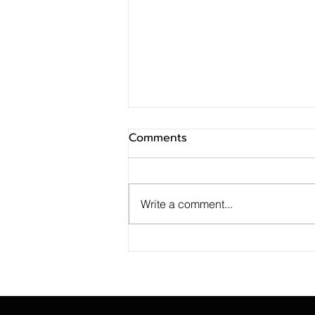
Comments
Write a comment...
ไทยพาณิชย์เปิดตัวประกัน
80/8 DOUBLE PLUS รับเท
รนด์ Longevityแผนการเงินไม่
สะดุดเสริมคุ้มครองอุบัติเหตุ