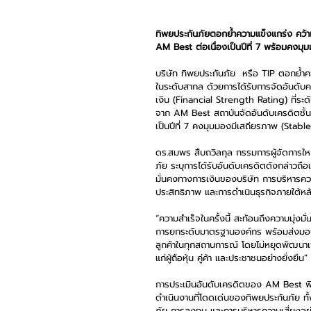
ทิพยประกันภัยตอกย้ำความแข็งแกร่ง คว้า
AM Best ต่อเนื่องเป็นปีที่ 7 พร้อมคงมุ
บริษัท ทิพยประกันภัย  หรือ TIP ตอกย้ำค
ในระดับสากล ด้วยการได้รับการจัดอันดับค
เงิน (Financial Strength Rating) ที่ระด
จาก AM Best สถาบันจัดอันดับเครดิตชั้นน
เป็นปีที่ 7 คงมุมมองมีเสถียรภาพ (Stab
ดร.สมพร สืบถวิลกุล กรรมการผู้จัดการให
ภัย ระบุการได้รับอันดับเครดิตดังกล่าวถือ
มั่นคงทางการเงินของบริษัท การบริหารควา
ประสิทธิภาพ และการดำเนินธุรกิจภายใต้ห
“ความสำเร็จในครั้งนี้ สะท้อนถึงความมุ่งม
การยกระดับมาตรฐานองค์กร พร้อมส่งมอบ
ลูกค้าในทุกสถานการณ์ โดยไม่หยุดพัฒนาเพื
แก่ผู้ถือหุ้น คู่ค้า และประชาชนอย่างยั่งยืน”
การประเมินอันดับเครดิตของ AM Best 
ดำเนินงานที่โดดเด่นของทิพยประกันภัย ทั้
ภัย การลงทุน และการบริหารความเสี่ยงอย่