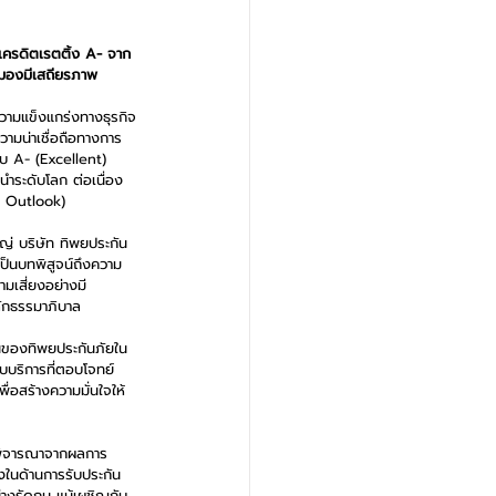
เครดิตเรตติ้ง A- จาก 
มมองมีเสถียรภาพ
วามแข็งแกร่งทางธุรกิจ
วามน่าเชื่อถือทางการ
ับ A- (Excellent) 
ำระดับโลก ต่อเนื่อง
le Outlook)
ญ่ บริษัท ทิพยประกัน
เป็นบทพิสูจน์ถึงความ
มเสี่ยงอย่างมี
ลักธรรมาภิบาล
ั่นของทิพยประกันภัยใน
บริการที่ตอบโจทย์
่อสร้างความมั่นใจให้
พิจารณาจากผลการ
งในด้านการรับประกัน
างรัดกุม แม้เผชิญกับ