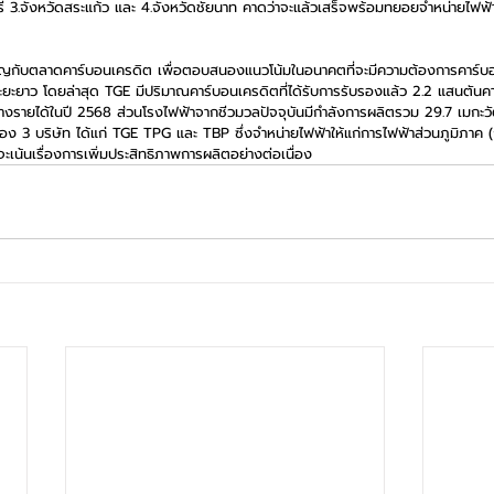
ุรี 3.จังหวัดสระแก้ว และ 4.จังหวัดชัยนาท คาดว่าจะแล้วเสร็จพร้อมทยอยจำหน่ายไฟฟ
ญกับตลาดคาร์บอนเครดิต เพื่อตอบสนองแนวโน้มในอนาคตที่จะมีความต้องการคาร์บอน
นระยะยาว โดยล่าสุด TGE มีปริมาณคาร์บอนเครดิตที่ได้รับการรับรองแล้ว 2.2 แสนตัน
ร้างรายได้ในปี 2568 ส่วนโรงไฟฟ้าจากชีวมวลปัจจุบันมีกำลังการผลิตรวม 29.7 เมกะว
ง 3 บริษัท ได้แก่ TGE TPG และ TBP ซึ่งจำหน่ายไฟฟ้าให้แก่การไฟฟ้าส่วนภูมิภา
เน้นเรื่องการเพิ่มประสิทธิภาพการผลิตอย่างต่อเนื่อง