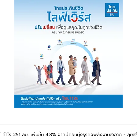
 กำไร 251 ลบ. เพิ่มขึ้น 4.8% จากปีก่อนมุ่งธุรกิจพลังงานสะอาด - ลุยส