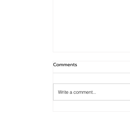
Comments
Write a comment...
MTS Gold Investment
Token สร้างปรากฏการณ์เปิด
ลงทุนในธุรกิจค้าทองคำ กับ แม่