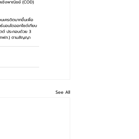
้าเชิงพาณิชย์ (COD) 
เครดิตมากขึ้นเพื่อ
คาร์บอนไดออกไซด์เทียบ
ัตต์ ประกอบด้วย 3 
ค (กฟภ.) ตามสัญญา 
See All