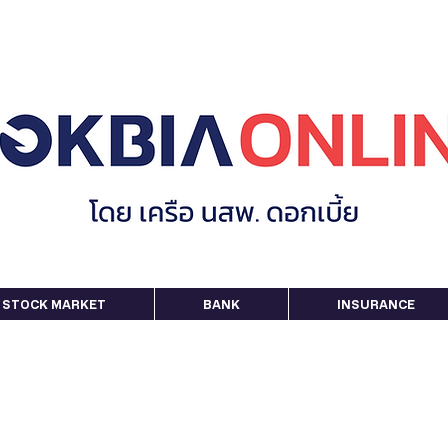
STOCK MARKET
BANK
INSURANCE