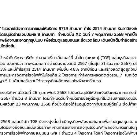
โชว์รายได้จากการขายและให้บริการ 971.9 ล้านบาท กำไร 251.4 ล้านบาท รับอานิสงส์
์ดอนุมัติจ่ายเงินปันผล 8 ล้านบาท  กำหนดขึ้น XD วันที่ 7 พฤษภาคม 2568 ฟากบิ๊ก
กิจพลังงานสะอาดทุกรูปแบบ เพื่อร่วมดูแลชุมชนและสิ่งแวดล้อม เดินหน้าเต็มกำลังสร้
โตยั่งยืน
้าหน้าที่บริหาร บริษัท ท่าฉาง กรีน เอ็นเนอร์ยี่ จำกัด (มหาชน) (TGE) กลุ่มธุรกิจ
ดล้อม เปิดเผยว่า ภาพรวมผลการดำเนินงานงวดปี 2567 (สิ้นสุด 31 ธันวาคม 2567) บร
.3% และมีกำไรสุทธิ 251.4 ล้านบาท เพิ่มขึ้น 4.8% จากปีก่อน และสร้างสถิติสูงสุดใหม่
การบริหารจัดการโรงไฟฟ้าไบโอแก๊ส 2 โครงการ กำลังการผลิตติดตั้งรวม 7  เมกะวัตต์ ที่
 5 ปี เข้ามาเสริมรายได้จากธุรกิจผลิตกระแสไฟฟ้าจากชีวมวล
รบริษัทฯ เมื่อวันที่ 26 กุมภาพันธ์ 2568 ได้มีมติอนุมัติให้จ่ายเงินปันผลจากผลการดำ
67 จำนวน 8 ล้านบาท โดยกำหนดวันกำหนดรายชื่อผู้ถือหุ้นที่ไม่ได้รับสิทธิรับเงินปัน
วันที่ 23 พฤษภาคม 2568 ทั้งนี้จะต้องได้รับอนุมัติจากที่ประชุมผู้ถือหุ้น ซึ่งมีกำห
2568 กลุ่มบริษัท TGE ยังคงมุ่งมั่นดำเนินธุรกิจพลังงานสะอาดเพื่อร่วมดูแลชุมชน และ
ิบโตอย่างยั่งยืนและมีเสถียรภาพ ผ่านการขยายการลงทุนโรงไฟฟ้าพลังงานทดแทนในทุก
โครงการโรงไฟฟ้าจากขยะชุมชน เฟส 1 จำนวน 4 โครงการ ได้แก่ โครงการโรงไฟฟ้าขยะช