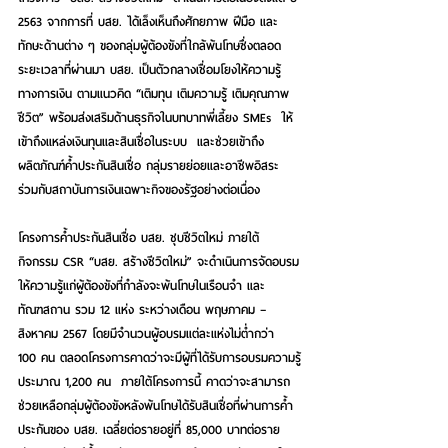
2563 จากการที่ บสย. ได้เล็งเห็นถึงศักยภาพ ฝีมือ และ
ทักษะด้านต่าง ๆ ของกลุ่มผู้ต้องขังที่ใกล้พ้นโทษซึ่งตลอด
ระยะเวลาที่ผ่านมา บสย. เป็นตัวกลางเชื่อมโยงให้ความรู้
ทางการเงิน ตามแนวคิด “เติมทุน เติมความรู้ เติมคุณภาพ
ชีวิต” พร้อมส่งเสริมด้านธุรกิจในบทบาทพี่เลี้ยง SMEs  ให้
เข้าถึงแหล่งเงินทุนและสินเชื่อในระบบ  และช่วยเข้าถึง
ผลิตภัณฑ์ค้ำประกันสินเชื่อ กลุ่มรายย่อยและอาชีพอิสระ 
ร่วมกับสถาบันการเงินเฉพาะกิจของรัฐอย่างต่อเนื่อง
โครงการค้ำประกันสินเชื่อ บสย. ชุบชีวิตใหม่ ภายใต้
กิจกรรม CSR “บสย. สร้างชีวิตใหม่” จะดำเนินการจัดอบรม
ให้ความรู้แก่ผู้ต้องขังที่กำลังจะพ้นโทษในเรือนจำ และ
ทัณฑสถาน รวม 12 แห่ง ระหว่างเดือน พฤษภาคม – 
สิงหาคม 2567 โดยมีจำนวนผู้อบรมแต่ละแห่งไม่ต่ำกว่า 
100 คน ตลอดโครงการคาดว่าจะมีผู้ที่ได้รับการอบรมความรู้
ประมาณ 1,200 คน  ภายใต้โครงการนี้ คาดว่าจะสามารถ
ช่วยเหลือกลุ่มผู้ต้องขังหลังพ้นโทษได้รับสินเชื่อที่ผ่านการค้ำ
ประกันของ บสย. เฉลี่ยต่อรายอยู่ที่ 85,000 บาทต่อราย  