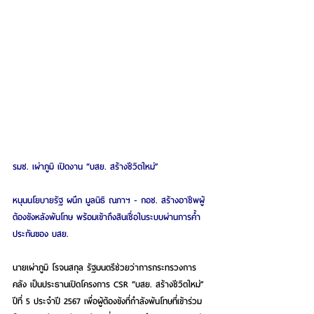
รมช. เผ่าภูมิ เปิดงาน “บสย. สร้างชีวิตใหม่”
หนุนนโยบายรัฐ ผนึก มูลนิธิ ณภาฯ - กอช. สร้างอาชีพผู้
ต้องขังหลังพ้นโทษ พร้อมเข้าถึงสินเชื่อในระบบผ่านการค้ำ
ประกันของ บสย.
นายเผ่าภูมิ โรจนสกุล รัฐมนตรีช่วยว่าการกระทรวงการ
คลัง เป็นประธานเปิดโครงการ CSR “บสย. สร้างชีวิตใหม่” 
ปีที่ 5 ประจำปี 2567 เพื่อผู้ต้องขังที่กำลังพ้นโทษที่เข้าร่วม