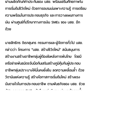
ผ่านผลิตภัณฑ์ค้ำประกันของ บสย. พร้อมเสริมศักยภาพใน
การเริ่มต้นชีวิตใหม่ ด้วยการอบรมบ่มเพาะความรู้ การเตรียม
ความพร้อมในการประกอบธุรกิจ และการวางแผนทางการ
เงิน ผ่านศูนย์ที่ปรึกษาทางการเงิน SMEs ของ บสย. อีก
ด้วย 
นายสิทธิกร ดิเรกสุนทร กรรมการและผู้จัดการทั่วไป บสย.  
กล่าวว่า โครงการ “บสย. สร้างชีวิตใหม่” สนับสนุนการ
สร้างงานสร้างอาชีพกลุ่มผู้ต้องขังหลังการพ้นโทษ  โดยมี
เครือข่ายพันธมิตรจับมือกันเสริมสร้างภูมิคุ้มกันผู้ประกอบ
อาชีพกลุ่มเปราะบางให้มั่นคงยั่งยืน ลดความเหลื่อมล้ำ ด้วย
วิตามินแห่งความรู้ สร้างโอกาสการเริ่มต้นใหม่ สร้างแรง
บันดาลใจในการประกอบอาชีพ ตามพันธกิจของ บสย. ช่วย
ผู้ประกอบการ SMEs เข้าถึงแหล่งเงินทุน ผ่านกลไกการค้ำ
ประกันสินเชื่อ พร้อมศูนย์ที่ปรึกษาทางการเงิน SMEs ด้วย
หลักสูตรการฝึกอบรม โดยผู้เชี่ยวชาญทางการเงินเฉพาะ
ด้าน ให้ความรู้ ดูบัญชีเป็น จัดทำบัญชีได้  และช่วยเตรียม
ความพร้อมในการขอสินเชื่อ การคำนวณต้นทุนเริ่มต้น
ธุรกิจ  โดยมี บสย. สำนักงานเขต ในพื้นที่ร่วมเป็นพี่เลี้ยง