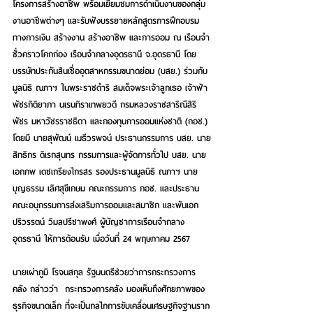
โครงการสร้างอาชีพ พร้อมเยี่ยมชมการดำเนินงานของกลุ่ม
งานอาชีพต่างๆ และรับฟังบรรยายหลักสูตรการฝึกอบรม
ทางการเงิน สร้างงาน สร้างอาชีพ และการออม ณ เรือนจำ
ชั่วคราวโคกก่อง เรือนจำกลางอุดรธานี จ.อุดรธานี โดย 
บรรษัทประกันสินเชื่ออุตสาหกรรมขนาดย่อม (บสย.) ร่วมกับ 
มูลนิธิ ณภาฯ ในพระราชดำริ สมเด็จพระเจ้าลูกเธอ เจ้าฟ้า
พัชรกิติยาภา นเรนทิราเทพยวดี กรมหลวงราชสาริณีสิริ
พัชร มหาวัชรราชธิดา และกองทุนการออมแห่งชาติ (กอช.) 
โดยมี นายสุพัฒน์ เมธีวรพจน์ ประธานกรรมการ บสย. นาย
สิทธิกร ดิเรกสุนทร กรรมการและผู้จัดการทั่วไป บสย. นาย
เอกภพ เดชเกรียงไกรสร รองประธานมูลนิธิ ณภาฯ นาย
บุญธรรม เลิศสุขีเกษม คณะกรรมการ กอช. และประธาน
คณะอนุกรรมการส่งเสริมการออมและสมาชิก และพันเอก
ปริวรรตน์ วิมลปรีชาพงศ์ ผู้บัญชาการเรือนจำกลาง
อุดรธานี ให้การต้อนรับ เมื่อวันที่ 24 พฤษภาคม 2567
นายเผ่าภูมิ โรจนสกุล รัฐมนตรีช่วยว่าการกระทรวงการ
คลัง กล่าวว่า  กระทรวงการคลัง มองเห็นถึงศักยภาพของ
ธุรกิจขนาดเล็ก ที่จะเป็นกลไกการขับเคลื่อนเศรษฐกิจฐานราก