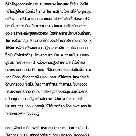
ที่สำคัญต่อการพัฒนาประเทศอย่างมั่นคงและยั่งยืน โดยใช้
กลไกรัฐเป็นเครื่องมือสำคัญ ในการสร้างโอกาสให้กับทุกกลุ่ม
อาชีพ และผู้ประกอบการรายย่อยได้เข้าถึงสินเชื่อในระบบให้
มากที่สุด รวมถึงสร้างความตระหนักและประโยชน์ของการ
ออม สร้างแหล่งทุนของตัวเอง โดยโครงการนี้จะมีส่วนสำคัญ
ในการช่วยกลุ่มเปราะบางที่กำลังจะสร้างอาชีพของตัวเอง ให้
ได้รับการฝึกอาชีพและความรู้ทางการเงิน รวมถึงการออม 
ซึ่งเป็นหัวใจสำคัญ  โดยความร่วมมือและการสนับสนุนของ
มูลนิธิ ณภาฯ และ 2 หน่วยงานรัฐวิสาหกิจภายใต้กำกับ
กระทรวงการคลัง คือ บสย. ที่มีบทบาทค้ำประกันสินเชื่อ และ
การให้ความรู้ทางการเงิน และ กอช. ที่ให้ความรู้และส่งเสริม
ด้านการออม ซึ่งเป็นโครงการที่ดำเนินการตามนโยบายของ
กระทรวงการคลัง ที่ต้องการให้รัฐวิสาหกิจมุ่งเน้นเรื่องการ
สนับสนุนนโยบายรัฐ สร้างโอกาสให้กับประชาชนและผู้
ประกอบการ SMEs ทุกกลุ่มให้ได้มากที่สุด โดยเฉพาะสถาบัน
การเงินเฉพาะกิจของรัฐ  
นายสุพัฒน์ เมธีวรพจน์ ประธานกรรมการ บสย. กล่าวว่า 
โครงการ “บสย. สร้างชีวิตใหม่” ดำเนินการต่อเนื่องตั้งแต่ ปี 