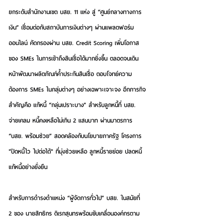
ยกระดับสำนักงานเขต บสย. 11 แห่ง สู่ “ศูนย์กลางทางการ
เงิน” เชื่อมต่อกับสถาบันการเงินต่างๆ ผ่านแพลตฟอร์ม
ออนไลน์ คัดกรองผ่าน บสย. Credit Scoring เพิ่มโอกาส
ของ SMEs ในการเข้าถึงสินเชื่อได้มากยิ่งขึ้น ตลอดจนเดิน
หน้าพัฒนาผลิตภัณฑ์ค้ำประกันสินเชื่อ ตอบโจทย์ความ
ต้องการ SMEs ในกลุ่มต่างๆ อย่างเฉพาะเจาะจง อีกภารกิจ
สำคัญคือ แก้หนี้ “กลุ่มเปราะบาง” สำหรับลูกหนี้ที่ บสย. 
จ่ายเคลม หนี้คงเหลือไม่เกิน 2 แสนบาท ผ่านมาตรการ 
“บสย. พร้อมช่วย” สอดคล้องกับนโยบายภาครัฐ โครงการ 
"ปิดหนี้ไว ไปต่อได้" ที่มุ่งช่วยเหลือ ลูกหนี้รายย่อย ปลดหนี้ 
แก้หนี้อย่างยั่งยืน
สำหรับการดำรงตำแหน่ง “ผู้จัดการทั่วไป” บสย. ในสมัยที่ 
2 ของ นายสิทธิกร ดิเรกสุนทรพร้อมขับเคลื่อนองค์กรตาม