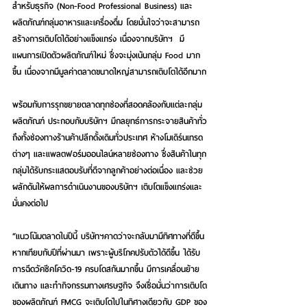
สำหรับธุรกิจ (Non-Food Professional Business) และ
ผลิตภัณฑ์กลุ่มอาหารและเครื่องดื่ม โดยมั่นใจว่าจะสามารถ
สร้างการเติบโตได้อย่างแข็งแกร่ง เนื่องจากบริษัทฯ  มี
แผนการเปิดตัวผลิตภัณฑ์ใหม่ ซึ่งจะมุ่งเน้นกลุ่ม Food มาก
ขึ้น เนื่องจากมีมูลค่าตลาดขนาดใหญ่สามารถเติบโตได้อีกมาก
พร้อมกับการรุกขยายตลาดทุกช่องที่สอดคล้องกับแต่ละกลุ่ม
ผลิตภัณฑ์ ประกอบกับบริษัทฯ มีกลยุทธ์การกระจายสินค้าทั่ว
ถึงทั้งช่องทางร้านค้าปลีกดั้งเดิมทั่วประเทศ ห้างโมเดิร์นเทรด
ต่างๆ และแพลตฟอร์มออนไลน์หลายช่องทาง ซึ่งสินค้าในทุก
กลุ่มได้รับกระแสตอบรับที่ดีจากลูกค้าอย่างต่อเนื่อง และช่วย
ผลักดันให้ผลการดำเนินงานของบริษัทฯ เติบโตแข็งแกร่งและ
มั่นคงต่อไป
“แนวโน้มตลาดในปีนี้ บริษัทฯคาดว่าจะกลับมามีทิศทางที่ดีขึ้น
หากเทียบกับปีที่ผ่านมา เพราะผู้บริโภคปรับตัวได้ดีขึ้น ได้รับ
การฉีดวัคซีคโควิด-19 ครบโดสกันมากขึ้น มีการเคลื่อนย้าย
เดินทาง และทำกิจกรรมทางเศรษฐกิจ จึงเชื่อมั่นว่าการเติบโต
ของผลิตภัณฑ์ FMCG จะเติบโตไปในทิศางเดียวกับ GDP ของ