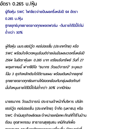
อัตรา 0.265 บ./หุ้น
ผู้ถือหุ้น SWC ไฟเขียวจ่ายปันผลครึ่งหลังปี 64 อัตรา 
0.265 บ./หุ้น
ชูกลยุทธ์บุกขยายตลาดทุกแพลตฟอร์ม -ดันรายได้ปีนี้โตไม่
ต่ำกว่า 30%
ผู้ถือหุ้น บมจ.เชอร์วู้ด คอร์ปอเรชั่น (ประเทศไทย) หรือ 
SWC พร้อมใจโหวตหนุนรับมติจ่ายเงินปันผลงวดครึ่งหลังปี 
2564 ในอัตราหุ้นละ 0.265 บาท เตรียมรับทรัพย์ วันที่ 27 
พฤษภาคมนี้ ฟากซีอีโอ “ธนากร วัฒนวิจารณ์” ระบุแนว
โน้ม 3 ธุรกิจหลักเติบโตได้ตามแผน พร้อมเดินหน้ากลยุทธ์
รุกขยายตลาดทุกช่องทางให้สอดคล้องกับกลุ่มผลิตภัณฑ์ 
มั่นใจหนุนรายได้ปีนี้โตไม่ต่ำกว่า 30% จากปีก่อน
นายธนากร วัฒนวิจารณ์ ประธานเจ้าหน้าที่บริหาร บริษัท 
เชอร์วู้ด คอร์ปอเรชั่น (ประเทศไทย) จำกัด (มหาชน) หรือ 
SWC ดำเนินธุรกิจผลิตและจำหน่ายเคมีเคหะภัณฑ์ที่ใช้ในบ้าน
เรือน อุตสาหกรรม สาธารณสุขชุมชน เคมีภัณฑ์เพื่อ