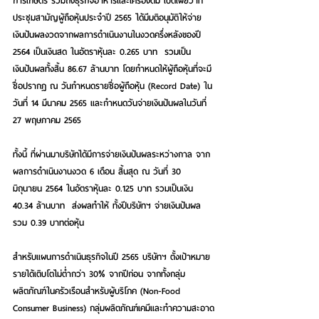
การเกษตร รวมถึงธุรกิจอาหารและเครื่องดื่ม เปิดเผยว่าที่
ประชุมสามัญผู้ถือหุ้นประจำปี 2565 ได้มีมติอนุมัติให้จ่าย
เงินปันผลงวดจากผลการดำเนินงานในงวดครึ่งหลังของปี 
2564 เป็นเงินสด ในอัตราหุ้นละ 0.265 บาท  รวมเป็น
เงินปันผลทั้งสิ้น 86.67 ล้านบาท โดยกำหนดให้ผู้ถือหุ้นที่จะมี
ชื่อปรากฎ ณ วันกำหนดรายชื่อผู้ถือหุ้น (Record Date) ใน
วันที่ 14 มีนาคม 2565 และกำหนดวันจ่ายเงินปันผลในวันที่ 
27 พฤษภาคม 2565
ทั้งนี้ ที่ผ่านมาบริษัทได้มีการจ่ายเงินปันผลระหว่างกาล จาก
ผลการดำเนินงานงวด 6 เดือน สิ้นสุด ณ วันที่ 30 
มิถุนายน 2564 ในอัตราหุ้นละ 0.125 บาท รวมเป็นเงิน 
40.34 ล้านบาท  ส่งผลทำให้ ทั้งปีบริษัทฯ จ่ายเงินปันผล
รวม 0.39 บาทต่อหุ้น
สำหรับแผนการดำเนินธุรกิจในปี 2565 บริษัทฯ ตั้งเป้าหมาย
รายได้เติบโตไม่ต่ำกว่า 30% จากปีก่อน จากทั้งกลุ่ม
ผลิตภัณฑ์ในครัวเรือนสำหรับผู้บริโภค (Non-Food 
Consumer Business) กลุ่มผลิตภัณฑ์เคมีและทำความสะอาด