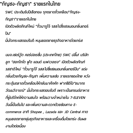
"กัญชง-กัญชา" รายแรกในไทย
SWC ประเดิมรับปีเสือทอง รุกตลาดถั่วเคลือบ"กัญชง-
กัญชา"รายแรกในไทย
เปิดตัวผลิตภัณฑ์ใหม่ “ถั่วมารูโจ้ รสสไปซี่แซลมอนกลิ่นเทอร์
ปีน”
มั่นใจกระแสตอบรับดี หนุนยอดขายธุรกิจอาหารโตแกร่ง!
บมจ.เชอร์วู้ด คอร์ปอเรชั่น (ประเทศไทย) SWC ปลื้ม! บริษัท
ลูก “ฮอกไกโด ฟู้ด แอนด์ เบฟเวอเรจ” เปิดตัวผลิตภัณฑ์
รสชาติใหม่ “ถั่วมารูโจ้ รสสไปซี่แซลมอนกลิ่นเทอร์ปีน” แต่ง
กลิ่นด้วยกัญชง-กัญชา เพิ่มความแซ่บ รายแรกของไทย หวัง
กระตุ้นตลาดถั่วเคลือบให้กลับมาคึกคัก ฟากซีอีโอ“ธนากร 
วัฒนวิจารณ์” มั่นใจกระแสตอบรับดี เพราะเป็นเทรนด์อาหาร
ที่ผู้บริโภคให้ความสนใจ พร้อมวางจำหน่ายใน 7-ELEVEN 
วันนี้เป็นต้นไป และเพิ่มความสะดวกด้วยช่องทาง E-
commerce อาทิ Shopee , Lazada และ JD Central คาด
หนุนยอดขายกลุ่มธุรกิจอาหารและเครื่องดื่มโตแกร่ง ดันผล
งานโตต่อเนื่อง