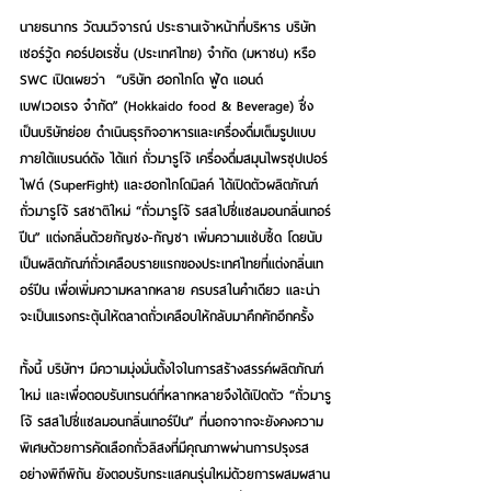
นายธนากร วัฒนวิจารณ์ ประธานเจ้าหน้าที่บริหาร บริษัท 
เชอร์วู้ด คอร์ปอเรชั่น (ประเทศไทย) จำกัด (มหาชน) หรือ 
SWC เปิดเผยว่า  “บริษัท ฮอกไกโด ฟู้ด แอนด์ 
เบฟเวอเรจ จำกัด” (Hokkaido food & Beverage) ซึ่ง
เป็นบริษัทย่อย ดำเนินธุรกิจอาหารและเครื่องดื่มเต็มรูปแบบ
ภายใต้แบรนด์ดัง ได้แก่ ถั่วมารูโจ้ เครื่องดื่มสมุนไพรซุปเปอร์
ไฟต์ (SuperFight) และฮอกไกโดมิลค์ ได้เปิดตัวผลิตภัณฑ์
ถั่วมารูโจ้ รสชาติใหม่ “ถั่วมารูโจ้ รสสไปซี่แซลมอนกลิ่นเทอร์
ปีน” แต่งกลิ่นด้วยกัญชง-กัญชา เพิ่มความแซ่บซี้ด โดยนับ
เป็นผลิตภัณฑ์ถั่วเคลือบรายแรกของประเทศไทยที่แต่งกลิ่นเท
อร์ปีน เพื่อเพิ่มความหลากหลาย ครบรสในคำเดียว และน่า
จะเป็นแรงกระตุ้นให้ตลาดถั่วเคลือบให้กลับมาคึกคักอีกครั้ง
ทั้งนี้ บริษัทฯ มีความมุ่งมั่นตั้งใจในการสร้างสรรค์ผลิตภัณฑ์
ใหม่ และเพื่อตอบรับเทรนด์ที่หลากหลายจึงได้เปิดตัว “ถั่วมารู
โจ้ รสสไปซี่แซลมอนกลิ่นเทอร์ปีน” ที่นอกจากจะยังคงความ
พิเศษด้วยการคัดเลือกถั่วลิสงที่มีคุณภาพผ่านการปรุงรส
อย่างพิถีพิถัน ยังตอบรับกระแสคนรุ่นใหม่ด้วยการผสมผสาน