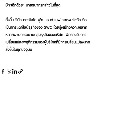
ษัทฯอีกด้วย" นายธนากรกล่าวในที่สุด 
ทั้งนี้ บริษัท ฮอกไกโด ฟู้ด แอนด์ เบฟเวอเรจ จำกัด ถือ
เป็นการแตกไลน์ธุรกิจของ SWC โดยมุ่งสร้างความหลาก
หลายผ่านการขยายกลุ่มธุรกิจของบริษัท เพื่อรองรับการ
เปลี่ยนแปลงพฤติกรรมของผู้บริโภคที่มีการเปลี่ยนแปลงมาก
ยิ่งขึ้นในยุคปัจจุบัน
See All
Recent Posts