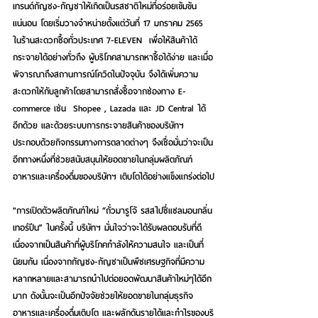
เทรนด์กัญชง-กัญชาให้เกิดเป็นรสชาติใหม่ที่อร่อยเข้มข้น
แน่นอน โดยเริ่มวางจำหน่ายตั้งแต่วันที่ 17 มกราคม 2565 
ในร้านสะดวกซื้อทั่วประเทศ 7-ELEVEN  เพื่อให้สินค้าได้
กระจายได้อย่างทั่วถึง ผู้บริโภคสามารถหาซื้อได้ง่าย และเมื่อ
พิจารณาถึงสถานการณ์โควิดในปัจจุบัน จึงได้เพิ่มความ
สะดวกให้กับลูกค้าโดยสามารถสั่งซื้อจากช่องทาง E-
commerce เช่น  Shopee , Lazada และ JD Central ได้
อีกด้วย และด้วยระบบการกระจายสินค้าของบริษัทฯ 
ประกอบด้วยกิจกรรมทางการตลาดต่างๆ จึงเชื่อมั่นว่าจะเป็น
อีกทางหนึ่งที่ช่วยสนับสนุนให้ยอดขายในกลุ่มผลิตภัณฑ์
อาหารและเครื่องดื่มของบริษัทฯ เติบโตได้อย่างแข็งแกร่งต่อไป
"การเปิดตัวผลิตภัณฑ์ใหม่ “ถั่วมารูโจ้ รสสไปซี่แซลมอนกลิ่น
เทอร์ปีน” ในครั้งนี้ บริษัทฯ มั่นใจว่าจะได้รับผลตอบรับที่ดี
เนื่องจากเป็นสินค้าที่ผู้บริโภคกำลังให้ความสนใจ และเป็นที่
นิยมกัน เนื่องจากกัญชง-กัญชาเป็นพืชเศรษฐกิจที่มีความ
หลากหลายและสามารถนำไปต่อยอดพัฒนาสินค้าใหม่ๆได้อีก
มาก ดังนั้นจะเป็นอีกปัจจัยช่วยให้ยอดขายในกลุ่มธุรกิจ
อาหารและเครื่องดื่มเติบโต และผลักดันรายได้และกำไรของบริ