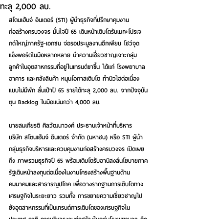
ทะลุ 2,000 ลบ.
สโตนเฮ้นจ์ อินเตอร์ (STI) ผู้นำธุรกิจที่ปรึกษาคุมงาน
ก่อสร้างครบวงจร มั่นใจปี 65 เดินหน้าเติบโตรับเมกะโปรเจ
กต์ใหญ่ภาครัฐ-เอกชน จ่อรอประมูลงานอีกเพียบ โชว์จุด
แข็งพอร์ตในมือหลากหลาย นำความเชี่ยวชาญเจาะกลุ่ม
ลูกค้าในอุตสาหกรรมที่อยู่ในเทรนด์ขาขึ้น ได้แก่ โรงพยาบาล 
อาคาร และคลังสินค้า หนุนโอกาสเติบโต ทำนิวไฮต่อเนื่อง
แบบไม่มีพัก ลั่นเป้าปี 65 รายได้ทะลุ 2,000 ลบ. จากปัจจุบัน
ตุน Backlog ในมือแน่นกว่า 4,000 ลบ.
นายสมเกียรติ ศิลวัฒนาวงศ์
 ประธานเจ้าหน้าที่บริหาร 
บริษัท สโตนเฮ้นจ์ อินเตอร์ จำกัด (มหาชน) หรือ STI ผู้นำ
กลุ่มธุรกิจบริหารและควบคุมงานก่อสร้างครบวงจร เปิดเผย
ถึง ภาพรวมธุรกิจปี 65 พร้อมเติบโตรับอานิสงส์นโยบายภาค
รัฐเดินหน้าลงทุนต่อเนื่องในงานโครงสร้างพื้นฐานด้าน
คมนาคมและสาธารณูปโภค เพื่อวางรากฐานการเติบโตทาง
เศรษฐกิจในระยะยาว รวมทั้ง การขยายความเชี่ยวชาญไป
ยังอุตสาหกรรมที่เป็นเทรนด์การเติบโตของเศรษฐกิจใน