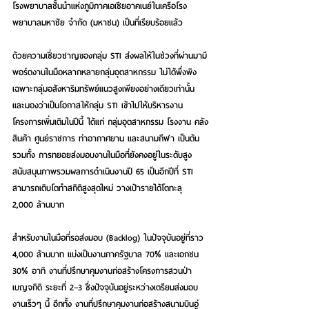
โรงพยาบาลชั้นนำแห่งภูมิภาคเอเชียอาคเนย์ในเครือโรง
พยาบาลมหาชัย จำกัด (มหาชน) เป็นที่เรียบร้อยแล้ว
ด้วยความเชี่ยวชาญของกลุ่ม STI ส่งผลให้ในช่วงที่ผ่านมามี
พอร์ตงานในมือหลากหลายกลุ่มอุตสาหกรรม ไม่ได้พึ่งพิง
เฉพาะกลุ่มอสังหาริมทรัพย์แนวสูงเพียงอย่างเดียวเท่านั้น 
และมองว่าเป็นโอกาสให้กลุ่ม STI เข้าไปให้บริหารงาน
โครงการเพิ่มเติมในปีนี้ ได้แก่ กลุ่มอุตสาหกรรม โรงงาน คลัง
สินค้า ศูนย์ราชการ ท่าอากาศยาน และสนามกีฬา เป็นต้น 
รวมทั้ง การทยอยส่งมอบงานในมือที่ยังคงอยู่ในระดับสูง 
สนับสนุนภาพรวมผลการดำเนินงานปี 65 เป็นอีกปีที่ STI 
สามารถเติบโตทำสถิติสูงสุดใหม่ วางเป้ารายได้โตทะลุ 
2,000 ล้านบาท
สำหรับงานในมือที่รอส่งมอบ (Backlog) ในปัจจุบันอยู่ที่ราว 
4,000 ล้านบาท แบ่งเป็นงานภาครัฐบาล 70% และเอกชน 
30% อาทิ งานที่ปรึกษาคุมงานก่อสร้างโครงการสวนป่า
เบญจกิติ ระยะที่ 2–3 ซึ่งปัจจุบันอยู่ระหว่างเตรียมส่งมอบ
งานเร็วๆ นี้ อีกทั้ง งานที่ปรึกษาคุมงานก่อสร้างสนามบินอู่