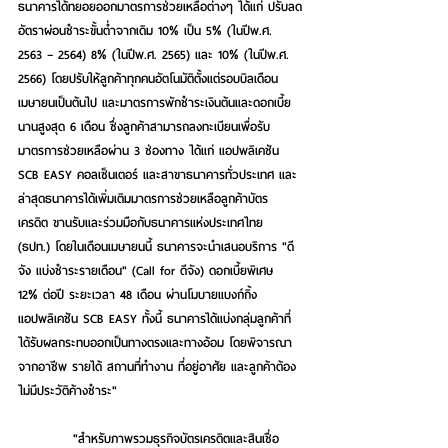
ธนาคารได้ทยอยออกมาตรการช่วยเหลือต่างๆ ได้แก่ ปรับลด
อัตราผ่อนชำระขั้นต่ำจากเดิม 10% เป็น 5% (ในปีพ.ศ. 
2563 – 2564) 8% (ในปีพ.ศ. 2565) และ 10% (ในปีพ.ศ. 
2566) โดยปรับให้ลูกค้าทุกคนอัตโนมัติตั้งแต่รอบบิลเดือน
เมษายนเป็นต้นไป และมาตรการพักชำระเงินต้นและดอกเบี้ย 
นานสูงสุด 6 เดือน ซึ่งลูกค้าสามารถลงทะเบียนเพื่อรับ
มาตรการช่วยเหลือผ่าน 3 ช่องทาง ได้แก่ แอปพลิเคชัน 
SCB EASY คอลเซ็นเตอร์ และสาขาธนาคารทั่วประเทศ และ
ล่าสุดธนาคารได้เพิ่มเติมมาตรการช่วยเหลือลูกค้าบัตร
เครดิต ขานรับและร่วมมือกับธนาคารแห่งประเทศไทย 
(ธปท.) โดยในเดือนเมษายนนี้ ธนาคารจะนำเสนอบริการ 
"ดี
จัง แบ่งชำระรายเดือน" (Call for ดีจัง) ดอกเบี้ยพิเศษ 
12% ต่อปี ระยะเวลา 48 เดือน ผ่านโมบายแบงก์กิ้ง
แอปพลิเคชัน SCB EASY
 ทั้งนี้ ธนาคารได้แบ่งกลุ่มลูกค้าที่
ได้รับผลกระทบออกเป็นทางตรงและทางอ้อม โดยพิจารณา
จากอาชีพ รายได้ สถานที่ทำงาน ที่อยู่อาศัย และลูกค้าต้อง
ไม่มีประวัติค้างชำระ"
           "สำหรับภาพรวมธุรกิจบัตรเครดิตและสินเชื่อ