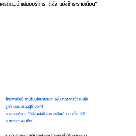
เครดิต...นำเสนอบริการ .ดีจัง แบ่งชำระรายเดือน"
ไทยพาณิชย์ ขานรับนโยบายธปท. เพิ่มมาตรการช่วยเหลือ
ลูกค้าบัตรเครดิตสู้โควิด-19
นำเสนอบริการ “ดีจัง แบ่งชำระรายเดือน” ดอกเบี้ย 12% 
ระยะเวลา 48 เดือน
ธนาคารไทยพาณิชย์ เร่งช่วยเหลือลูกค้าที่ได้รับผลกระทบ