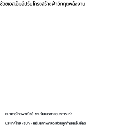
ช่วยเอสเอ็มอีปรับโครงสร้างฝ่าวิกฤตพลังงาน
ธนาคารไทยพาณิชย์ ขานรับแนวทางธนาคารแห่ง
ประเทศไทย (ธปท.) เสริมสภาพคล่องช่วยลูกค้าเอสเอ็มอีลด