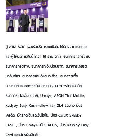
ตู้ ATM SCB* รองรับบริการกดเงินไม่ใช้บัตรจากธนาคาร
และผู้ให้บริการชั้นนำกว่า 16 ราย อาทิ, ธนาคารกสิกรไทย, 
ธนาคารกรุงเทพ, ธนาคารทีเอ็มบีธนชาต, ธนาคารเกียรติ
นาคินภัทร, ธนาคารแลนด์แอนด์เฮ้าส์, ธนาคารเพื่อ
การเกษตรและสหกรณ์การเกษตร, ธนาคารไทยเครดิต, 
ธนาคารซีไอเอ็มบี ไทย, Umay+, AEON Thai Mobile, 
Kashjoy Easy, Cashmallow และ GLN รวมทั้ง บัตร
เครดิต, บัตรกดเงินสดเงินไชโย, บัตร CardX SPEEDY 
CASH , บัตร Umay+, บัตร AEON, บัตร Kashjoy Easy 
Card และบัตรเงินติดล้อ