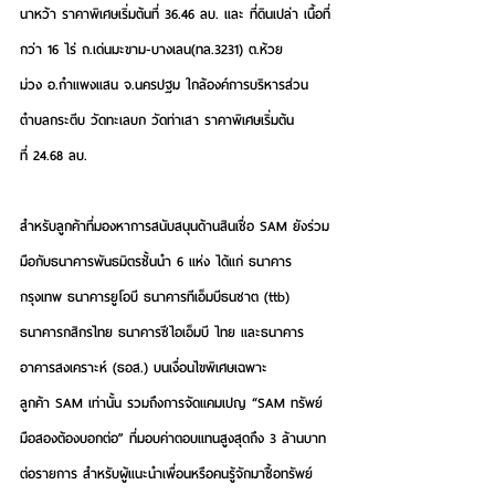
นาหว้า 
ราคาพิเศษเริ่มต้นที่ 36.46 ลบ.
 และ 
ที่ดินเปล่า
 เนื้อที่
กว่า 16 ไร่ ถ.เด่นมะขาม-บางเลน(ทล.3231) ต.ห้วย
ม่วง อ.กำแพงแสน จ.นครปฐม ใกล้องค์การบริหารส่วน
ตำบลกระตีบ วัดทะเลบก วัดท่าเสา
 ราคาพิเศษเริ่มต้น
ที่ 24.68 ลบ. 
สำหรับลูกค้าที่มองหาการสนับสนุนด้านสินเชื่อ SAM ยังร่วม
มือกับธนาคารพันธมิตรชั้นนำ 6 แห่ง ได้แก่ ธนาคาร
กรุงเทพ ธนาคารยูโอบี ธนาคารทีเอ็มบีธนชาต (ttb) 
ธนาคารกสิกรไทย ธนาคารซีไอเอ็มบี ไทย และธนาคาร
อาคารสงเคราะห์ (ธอส.) บนเงื่อนไขพิเศษเฉพาะ
ลูกค้า SAM เท่านั้น รวมถึงการจัดแคมเปญ 
“SAM ทรัพย์
มือสองต้องบอกต่อ”
 ที่มอบค่าตอบแทนสูงสุดถึง 3 ล้านบาท
ต่อรายการ สำหรับผู้แนะนำเพื่อนหรือคนรู้จักมาซื้อทรัพย์