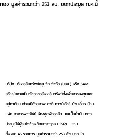
ทอง มูลค่ารวมกว่า 253 ลบ. ออกประมูล ก.ค.นี้
บริษัท บริหารสินทรัพย์สุขุมวิท จำกัด (บสส.) หรือ SAM 
สร้างโอกาสเป็นเจ้าของอสังหาริมทรัพย์ทั้งเพื่อการลงทุนและ
อยู่อาศัยบนทำเลมีศักยภาพ อาทิ ทาวน์เฮ้าส์ บ้านเดี่ยว บ้าน
แฝด อาคารพาณิชย์ ห้องชุดพักอาศัย  และปั๊มน้ำมัน ออก
ประมูลให้ผู้สนใจช่วงเดือนกรกฎาคม 2569   รวม
ทั้งหมด 46 รายการ มูลค่ารวมกว่า 253 ล้านบาท โด