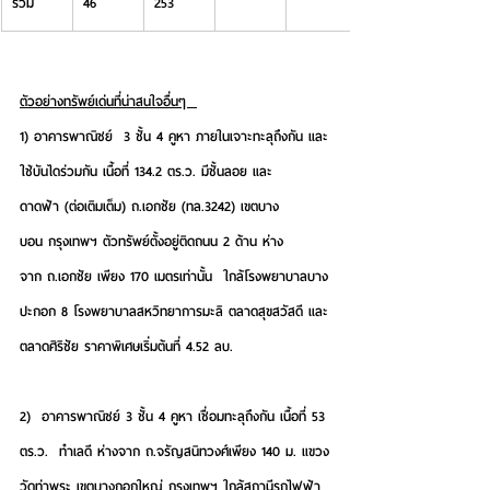
รวม
46
253
ตัวอย่างทรัพย์เด่นที่น่าสนใจอื่นๆ  
1) 
อาคารพาณิชย์
  3 ชั้น 4 คูหา ภายในเจาะทะลุถึงกัน และ
ใช้บันไดร่วมกัน เนื้อที่ 134.2 ตร.ว. มีชั้นลอย และ
ดาดฟ้า (ต่อเติมเต็ม) ถ.เอกชัย (ทล.3242) เขตบาง
บอน กรุงเทพฯ ตัวทรัพย์ตั้งอยู่ติดถนน 2 ด้าน ห่าง
จาก ถ.เอกชัย เพียง 170 เมตรเท่านั้น  ใกล้โรงพยาบาลบาง
ปะกอก 8 โรงพยาบาลสหวิทยาการมะลิ ตลาดสุขสวัสดี และ
ตลาดศิริชัย 
ราคาพิเศษเริ่มต้นที่ 4.52 ลบ.
2)  
อาคารพาณิชย์
 3 ชั้น 4 คูหา เชื่อมทะลุถึงกัน เนื้อที่ 53 
ตร.ว.  ทำเลดี ห่างจาก ถ.จรัญสนิทวงศ์เพียง 140 ม. แขวง
วัดท่าพระ เขตบางกอกใหญ่ กรุงเทพฯ ใกล้สถานีรถไฟฟ้า