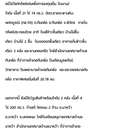
ย
มีไฮไลท์ทรัพย์เด่น
เพื่อการลงทุนเป็น
 โรงงาน/
โกดัง 
เนื้อที่ 21 ไร่ 74 ตร.ว. ติดถ.สายตะพานหิน-
เพชรบูรณ์ (ทล.113) ต.ทับคล้อ อ.ทับคล้อ จ.พิจิตร  ภายใน
ทรัพย์ประกอบด้วย อาทิ โรงสีข้าวชั้นเดียว บ้านไม้ชั้น
เดียว บ้านไม้ 2 ชั้น  โรงจอดรถชั้นเดียว อาคารเก็บข้าวชั้น
เดียว 2 หลัง และลานคอนกรีต ใกล้สำนักงานเทศบาลตำบล
ทับคล้อ ที่ว่าการอำเภอทับคล้อ โรงเรียนบูรพรัตน์
วิทยาคาร โรงพยาบาลอำเภอทับคล้อ  และตลาดเทศบาลทับ
คล้อ 
ราคาพิเศษเริ่มต้นที่ 20.78 ลบ.
นอกจากนี้ ยังมี
โชว์รูมสินค้าพร้อมโกดัง 2 หลัง
 เนื้อที่ 4 
ไร่ 200 ตร.ว. ทำเลดี ติดถนน 2 ด้าน ต.นาหว้า      
อ.นาหว้า จ.นครพนม ใกล้โรงเรียนอนุบาลเทศบาลตำบล
นาหว้า สำนักงานเทศบาลตำบลนาหว้า ที่ว่าการอำเภอ