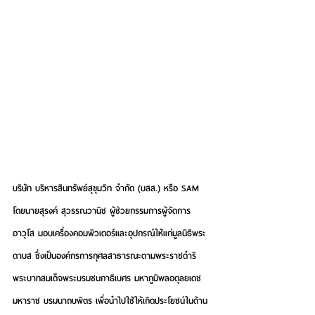
บริษัท บริหารสินทรัพย์สุขุมวิท จำกัด (บสส.) หรือ SAM 
โดยนายสุรงค์ สุวรรณวานิช ผู้ช่วยกรรมการผู้จัดการ
อาวุโส มอบเครื่องคอมพิวเตอร์และอุปกรณ์ให้แก่มูลนิธิพระ
ดาบส ซึ่งเป็นองค์กรการกุศลสาธารณะตามพระราชดำริ
พระบาทสมเด็จพระบรมชนกาธิเบศร มหาภูมิพลอดุลยเดช
มหาราช บรมนาถบพิตร เพื่อนำไปใช้ให้เกิดประโยชน์ในด้าน