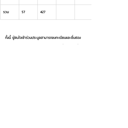
รวม
57
427
ทั้งนี้ ผู้สนใจเข้าร่วมประมูลสามารถลงทะเบียนและยื่นซอง
ประมูล พร้อมเอกสารประกอบการ ประมูลที่กำหนดได้ที่
สำนักงานใหญ่ SAM อาคารซันทาวเวอร์
ส ถ.วิภาวดีรังสิต กรุงเทพฯ  หรือสอบถามรายละเอียดเพิ่ม
เติมได้ที่ Call Center 1443  กด 2 และดูรายละเอียด
ทรัพย์สินได้ทางเว็บไซต์ที่ 
www.sam.or.th
 รวมทั้งช่องทาง
ออนไลน์ที่หลากหลายและสะดวกรวดเร็ว โดยแอด ID Line 
@Samline ติดตาม Facebook /YouTube / TikTok 
ได้ที่ 
 "SAM บริหารสินทรัพย์สุขุมวิท"
  เพื่อติดตามข้อมูล
ข่าวสารดี ๆ จาก SAM