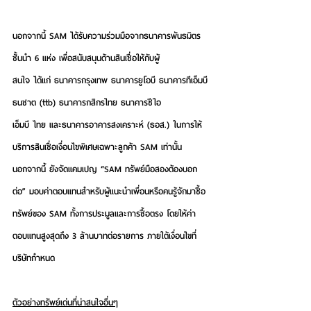
นอกจากนี้ SAM ได้รับความร่วมมือจากธนาคารพันธมิตร
ชั้นนำ 6 แห่ง เพื่อสนับสนุนด้านสินเชื่อให้กับผู้
สนใจ ได้แก่ ธนาคารกรุงเทพ ธนาคารยูโอบี ธนาคารทีเอ็มบี
ธนชาต (ttb) ธนาคารกสิกรไทย ธนาคารซีไอ
เอ็มบี ไทย และธนาคารอาคารสงเคราะห์ (ธอส.) ในการให้
บริการสินเชื่อเงื่อนไขพิเศษเฉพาะลูกค้า SAM เท่านั้น  
นอกจากนี้ ยังจัดแคมเปญ 
“SAM ทรัพย์มือสองต้องบอก
ต่อ”
 มอบค่าตอบแทนสำหรับผู้แนะนำเพื่อนหรือคนรู้จักมาซื้อ
ทรัพย์ของ SAM ทั้งการประมูลและการซื้อตรง โดยให้ค่า
ตอบแทนสูงสุดถึง 3 ล้านบาทต่อรายการ ภายใต้เงื่อนไขที่
บริษัทกำหนด
ตัวอย่างทรัพย์เด่นที่น่าสนใจอื่นๆ