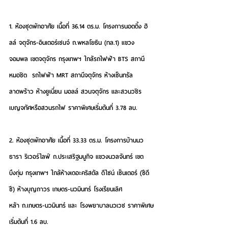
1. 
ห้องชุดพักอาศัย
 เนื้อที่ 36.14 ตร.ม. โครงการนอตติ้ง ฮิ
ลล์ จตุจักร-อินเตอร์เชนจ์ ถ.พหลโยธิน (ทล.1) แขวง
จอมพล เขตจตุจักร กรุงเทพฯ ใกล้รถไฟฟ้า BTS สถานี
หมอชิต  รถไฟฟ้า MRT สถานีจตุจักร ห้างเซ็นทรัล
ลาดพร้าว ห้างยูเนี่ยน มอลล์ สวนจตุจักร และสวนวชิร
เบญจทัศหรือสวนรถไฟ 
ราคาพิเศษเริ่มต้นที่ 3.78 ลบ.
2. 
ห้องชุดพักอาศัย
 เนื้อที่ 33.33 ตร.ม. โครงการบ้านนว
ธารา ริเวอร์ไลฟ์ ถ.ประเสริฐมนูกิจ แขวงนวลจันทร์ เขต
บึงกุ่ม กรุงเทพฯ ใกล้ห้างเดอะคริสตัล ดีไซน์ เซ็นเตอร์ (ซีดี
ซี) ห้างบุญถาวร เกษตร-นวมินทร์ โรงเรียนเลิศ
หล้า ถ.เกษตร-นวมินทร์ และ โรงพยาบาลนวเวช 
ราคาพิเศษ
เริ่มต้นที่ 1.6 ลบ.