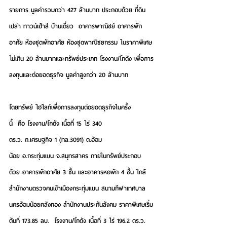
รายการ มูลค่ารวมกว่า 427 ล้านบาท ประกอบด้วย ที่ดิน
เปล่า ทาวน์เฮ้าส์ บ้านเดี่ยว  อาคารพาณิชย์ อาคารพัก
อาศัย ห้องชุดพักอาศัย ห้องชุดพาณิชยกรรม ในราคาพิเศษ
ไม่เกิน 20 ล้านบาทและทรัพย์ประเภท โรงงาน/โกดัง เพื่อการ
ลงทุนและต่อยอดธุรกิจ มูลค่าสูงกว่า 20 ล้านบาท 
โดยทรัพย์
 ไฮไลท์เพื่อการลงทุนต่อยอดธุรกิจในครั้ง
นี้ 
 คือ 
โรงงาน/โกดัง
เนื้อที่ 15 ไร่ 340 
ตร.ว. 
ถ.เศรษฐกิจ 1 (ทล.3091) ต.อ้อม
น้อย อ.กระทุ่มแบน จ.สมุทรสาคร ภายในทรัพย์ประกอบ
ด้วย อาคารพักอาศัย 3 ชั้น และอาคารหอพัก 4 ชั้น ใกล้
สำนักงานตรวจคนเข้าเมืองกระทุ่มแบน สนามกีฬาเทศบาล
นครอ้อมน้อยคลังทอง สำนักงานประกันสังคม 
ราคาพิเศษเริ่ม
ต้นที่ 173.85 ลบ.
โรงงาน/โกดัง เนื้อที่ 3 ไร่ 196.2 ตร.ว.