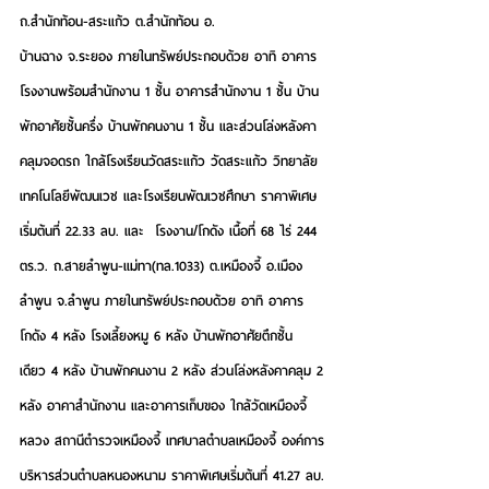
ถ.สำนักท้อน-สระแก้ว ต.สำนักท้อน อ. 
บ้านฉาง จ.ระยอง ภายในทรัพย์ประกอบด้วย อาทิ อาคาร
โรงงานพร้อมสำนักงาน 1 ชั้น อาคารสำนักงาน 1 ชั้น บ้าน
พักอาศัยชั้นครึ่ง บ้านพักคนงาน 1 ชั้น และส่วนโล่งหลังคา
คลุมจอดรถ ใกล้โรงเรียนวัดสระแก้ว วัดสระแก้ว วิทยาลัย
เทคโนโลยีพัฒนเวช และโรงเรียนพัฒเวชศึกษา 
ราคาพิเศษ
เริ่มต้นที่ 22.33 ลบ.
 และ  
โรงงาน/โกดัง เนื้อที่ 68 ไร่ 244 
ตร.ว. 
ถ.สายลำพูน-แม่ทา(ทล.1033) ต.เหมืองจี้ อ.เมือง
ลำพูน จ.ลำพูน ภายในทรัพย์ประกอบด้วย อาทิ อาคาร
โกดัง 4 หลัง โรงเลี้ยงหมู 6 หลัง บ้านพักอาศัยตึกชั้น
เดียว 4 หลัง บ้านพักคนงาน 2 หลัง ส่วนโล่งหลังคาคลุม 2 
หลัง อาคาสำนักงาน และอาคารเก็บของ ใกล้วัดเหมืองจี้
หลวง สถานีตำรวจเหมืองจี้ เทศบาลตำบลเหมืองจี้ องค์การ
บริหารส่วนตำบลหนองหนาม 
ราคาพิเศษเริ่มต้นที่ 41.27 ลบ.