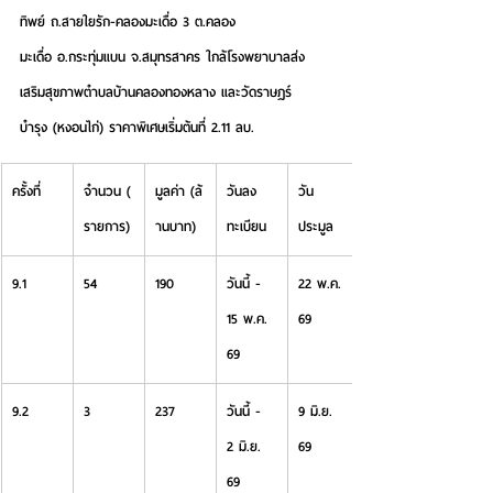
ทิพย์ ถ.สายใยรัก-คลองมะเดื่อ 3 ต.คลอง
มะเดื่อ อ.กระทุ่มแบน จ.สมุทรสาคร ใกล้โรงพยาบาลส่ง
เสริมสุขภาพตำบลบ้านคลองทองหลาง และวัดราษฎร์
บำรุง (หงอนไก่) 
ราคาพิเศษเริ่มต้นที่ 2.11 ลบ.
ครั้งที่
จำนวน (
มูลค่า (ล้
วันลง
วัน
รายการ)
านบาท)
ทะเบียน
ประมูล
9.1
54
190
วันนี้ - 
22 พ.ค. 
15 พ.ค. 
69
69
9.2
3
237
วันนี้ - 
9 มิ.ย. 
2 มิ.ย. 
69
69