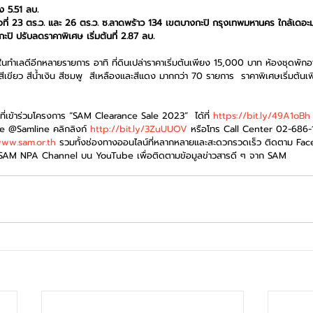
 5.51 ลบ.
้อที่ 23 ตร.ว. และ 26 ตร.ว. ซ.ลาดพร้าว 134 เขตบางกะปิ กรุงเทพมหานคร ใกล้เดอะ
ปิ ปรับลดราคาพิเศษ เริ่มต้นที่ 2.87 ลบ.
ใจในทำเลดีอีกหลายรายการ อาทิ ที่ดินเปล่าราคาเริ่มต้นเพียง 15,000 บาท ห้องชุดพัก
ขียว สีน้ำเงิน สีชมพู  สีเหลืองและสีแดง มากกว่า 70 รายการ  ราคาพิเศษเริ่มต้น
ี่เข้าร่วมโครงการ “SAM Clearance Sale 2023”  ได้ที่ 
https://bit.ly/49A1oBh
Line @Samline คลิกลิงก์ 
http://bit.ly/3ZuUUOV
 หรือโทร Call Center 02-686-
ww.sam.or.th
 รวมทั้งช่องทางออนไลน์ที่หลากหลายและสะดวกรวดเร็ว ติดตาม F
 SAM NPA Channel บน YouTube เพื่อติดตามข้อมูลข่าวสารดี ๆ จาก SAM