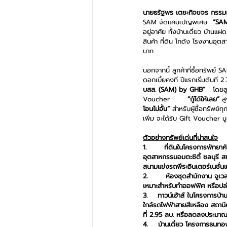
นายธรัฐพร เตชะกิจขจร กรรมการ
SAM จัดแคมเปญพิเศษ  
“SAM
อยู่อาศัย ทั้งบ้านเดี่ยว บ้าน
สินค้า ที่ดิน โกดัง โรงงานอุ
บาท
นอกจากนี้ ลูกค้าที่ซื้อทรัพย์ S
ดอกเบี้ยคงที่ ปีแรกเริ่มต้นที่ 2
บสส. (SAM) by GHB”
   โดยล
Voucher       
“กู้ได้ให้เลย” 
ส
โอนไม่อั้น” 
สำหรับผู้ซื้อทรัพย์
เพิ่ม จะได้รับ Gift Voucher 
ตัวอย่างทรัพย์เด่นที่น่าสนใจ
1.       ที่ดินในโครงการพัทยาค
อุตสาหกรรมอมตะซิตี้ ชลบุรี 
สนามแข่งรถพีระอินเตอร์เนชั่
2.       ห้องชุดสำนักงาน จูเว
เหมาะสำหรับทำออฟฟิศ หรือปล่อ
3.    ทาวน์เฮ้าส์ ในโครงการบ้
ใกล้รถไฟฟ้าสายสีเหลือง สถาน
ที่ 2.95 ลบ. หรือลดลงประมาณ
4.    บ้านเดี่ยว โครงการธนทอง