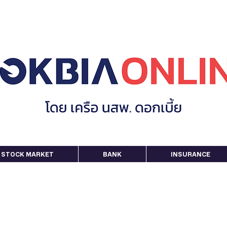
STOCK MARKET
BANK
INSURANCE