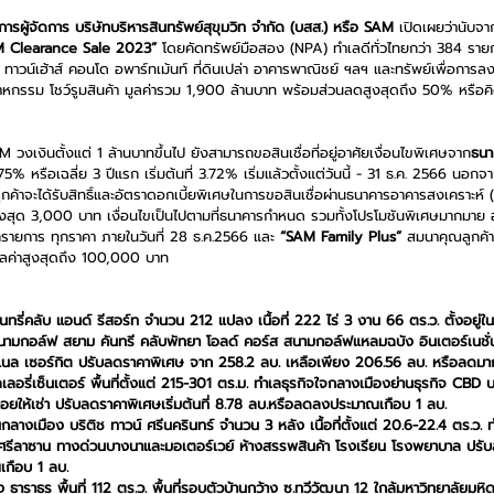
ผู้จัดการ บริษัทบริหารสินทรัพย์สุขุมวิท จำกัด (บสส.) หรือ SAM
 เปิดเผยว่านับจากว
 Clearance Sale 2023”
 โดยคัดทรัพย์มือสอง (NPA) ทำเลดีทั่วไทยกว่า 384 รายก
แฝด ทาวน์เฮ้าส์ คอนโด อพาร์ทเม้นท์ ที่ดินเปล่า อาคารพาณิชย์ ฯลฯ และทรัพย์เพื่อการ
ตสาหกรรม โชว์รูมสินค้า มูลค่ารวม 1,900 ล้านบาท พร้อมส่วนลดสูงสุดถึง 50% หรือคิด
AM วงเงินตั้งแต่ 1 ล้านบาทขึ้นไป ยังสามารถขอสินเชื่อที่อยู่อาศัยเงื่อนไขพิเศษจาก
ธนา
.75% หรือเฉลี่ย 3 ปีแรก เริ่มต้นที่ 3.72% เริ่มแล้วตั้งแต่วันนี้ - 31 ธ.ค. 2566 นอกจาก
ูกค้าจะได้รับสิทธิ์และอัตราดอกเบี้ยพิเศษในการขอสินเชื่อผ่านธนาคารอาคารสงเคราะห์ 
ูงสุด 3,000 บาท เงื่อนไขเป็นไปตามที่ธนาคารกำหนด รวมทั้งโปรโมชันพิเศษมากมาย อ
ทุกรายการ ทุกราคา ภายในวันที่ 28 ธ.ค.2566 และ
 “SAM Family Plus”
 สมนาคุณลูกค้าเ
มูลค่าสูงสุดถึง 100,000 บาท
ันทรี่คลับ แอนด์ รีสอร์ท จำนวน 212 แปลง เนื้อที่ 222 ไร่ 3 งาน 66 ตร.ว. ตั้งอยู่ใน
สนามกอล์ฟ สยาม คันทรี คลับพัทยา โอลด์ คอร์ส สนามกอล์ฟแหลมฉบัง อินเตอร์เนชั่
นแนล เซอร์กิต ปรับลดราคาพิเศษ จาก 258.2 ลบ. เหลือเพียง 206.56 ลบ. หรือลดมา
ลเลอรี่เซ็นเตอร์ พื้นที่ตั้งแต่ 215-301 ตร.ม. ทำเลธุรกิจใจกลางเมืองย่านธุรกิจ CBD
ยให้เช่า ปรับลดราคาพิเศษเริ่มต้นที่ 8.78 ลบ.หรือลดลงประมาณเกือบ 1 ลบ.
านกลางเมือง บริติช ทาวน์ ศรีนครินทร์ จำนวน 3 หลัง เนื้อที่ตั้งแต่ 20.6-22.4 ตร.ว.
ีศรีลาซาน ทางด่วนบางนาและมอเตอร์เวย์ ห้างสรรพสินค้า โรงเรียน โรงพยาบาล ปรับล
เกือบ 1 ลบ.
 ธาราธร พื้นที่ 112 ตร.ว. พื้นที่รอบตัวบ้านกว้าง ซ.ทวีวัฒนา 12 ใกล้มหาวิทยาลัยม