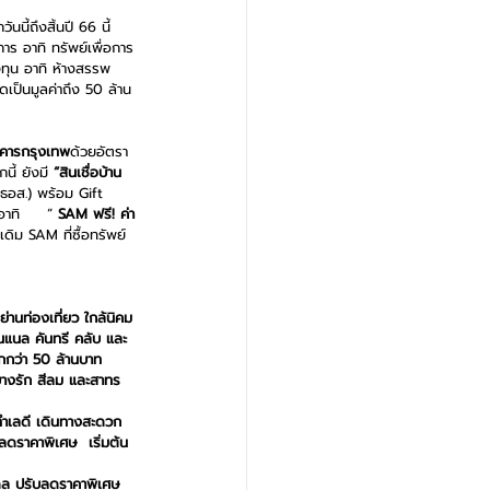
ันนี้ถึงสิ้นปี 66 นี้ 
าร อาทิ ทรัพย์เพื่อการ
ลงทุน อาทิ ห้างสรรพ
เป็นมูลค่าถึง 50 ล้าน
คารกรุงเทพ
ด้วยอัตรา
นี้ ยังมี 
“สินเชื่อบ้าน 
(ธอส.) พร้อม Gift 
าทิ     “ 
SAM ฟรี! ค่า
ดิม SAM ที่ซื้อทรัพย์
ย่านท่องเที่ยว ใกล้นิคม
นแนล คันทรี คลับ และ
กกว่า 50 ล้านบาท
 บางรัก สีลม และสาทร 
 ทำเลดี เดินทางสะดวก 
ดราคาพิเศษ  เริ่มต้น
หิดล ปรับลดราคาพิเศษ 