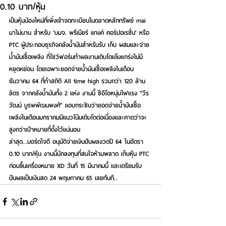
0.10 บาท/หุ้น
เป็นหุ้นน้องใหม่ที่เพิ่งเข้าจดทะเบียนในตลาดหลักทรัพย์ mai 
มาไม่นาน สำหรับ 
‘บมจ. พรีเมียร์ แทงค์ คอร์ปอเรชั่น’ หรือ 
PTC 
ผู้ประกอบธุรกิจคลังน้ำมันสำหรับรับ เก็บ ผสมและจ่าย
น้ำมันเชื้อเพลิง ที่โชว์ฟอร์มทำผลงานเติบโตแข็งแกร่งไม่มี
หยุดหย่อน โดยเฉพาะยอดจ่ายน้ำมันเชื้อเพลิงในเดือน
ธันวาคม 64 ที่ทำสถิติ All time high รวมกว่า 120 ล้าน
ลิตร จากคลังน้ำมันทั้ง 2 แห่ง งานนี้ ซีอีโอหนุ่มไฟแรง 
“วีร
วัฒน์ บูรพพัฒนพงศ์”
 แอบกระซิบว่ายอดจ่ายน้ำมันเชื้อ
เพลิงในเดือนมกราคมมีแนวโน้มเติบโตต่อเนื่องและคาดว่าจะ
สูงกว่าเป้าหมายที่ตั้งไว้แน่นอน  
ล่าสุด…บอร์ดใจดี อนุมัติจ่ายเงินปันผลงวดปี 64 ในอัตรา 
0.10 บาท/หุ้น งานนี้นักลงทุนที่สนใจห้ามพลาด เก็บหุ้น PTC 
ก่อนขึ้นเครื่องหมาย XD วันที่ 15 มีนาคมนี้ และเตรียมรับ
ปันผลเป็นเงินสด 24 พฤษภาคม 65 เลยทันที.. 