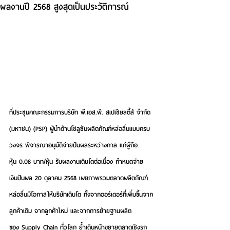
ผลงานปี 2568 สูงสุดเป็นประวัติการณ์
ที่ประชุมคณะกรรมการบริษัท พี.เอส.พี. สเปเชียลตี้ส์ จำกัด 
(มหาชน) (PSP) ผู้นำด้านโซลูชันผลิตภัณฑ์หล่อลื่นแบบครบ
วงจร พิจารณาอนุมัติจ่ายปันผลระหว่างกาล แก่ผู้ถือ
หุ้น 0.08 บาท/หุ้น รับผลงานเติบโตต่อเนื่อง กำหนดจ่าย
เงินปันผล 20 ตุลาคม 2568 เผยภาพรวมตลาดผลิตภัณฑ์
หล่อลื่นมีโอกาสให้บริษัทเติบโต ทั้งจากออร์เดอร์ที่เพิ่มขึ้นจาก
ลูกค้าเดิม จากลูกค้าใหม่ และจากการย้ายฐานผลิต
ของ Supply Chain ทั่วโลก ย้ำเดินหน้าขยายตลาดเชิงรุก 