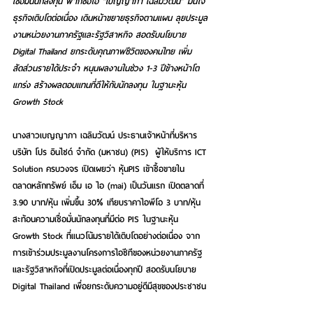
เชื่อมั่นนักลงทุน ฟากซีอีโอ “เบญญาภา เฉลิมวัฒน์” มั่นใจ
ธุรกิจเติบโตต่อเนื่อง เดินหน้าขยายธุรกิจตามแผน ลุยประมูล
งานหน่วยงานภาครัฐและรัฐวิสาหกิจ สอดรับนโยบาย 
Digital Thailand ยกระดับคุณภาพชีวิตของคนไทย เพิ่ม
สัดส่วนรายได้ประจำ หนุนผลงานในช่วง 1-3 ปีข้างหน้าโต
แกร่ง สร้างผลตอบแทนที่ดีให้กับนักลงทุน ในฐานะหุ้น 
Growth Stock
นางสาวเบญญาภา เฉลิมวัฒน์ ประธานเจ้าหน้าที่บริหาร 
บริษัท โปร อินไซด์ จำกัด (มหาชน) (PIS)  ผู้ให้บริการ ICT 
Solution ครบวงจร เปิดเผยว่า หุ้นPIS เข้าซื้อขายใน
ตลาดหลักทรัพย์ เอ็ม เอ ไอ (mai) เป็นวันแรก เปิดตลาดที่ 
3.90 บาท/หุ้น เพิ่มขึ้น 30% เทียบราคาไอพีโอ 3 บาท/หุ้น 
สะท้อนความเชื่อมั่นนักลงทุนที่มีต่อ PIS ในฐานะหุ้น 
Growth Stock ที่แนวโน้มรายได้เติบโตอย่างต่อเนื่อง จาก
การเข้าร่วมประมูลงานโครงการไอซีทีของหน่วยงานภาครัฐ
และรัฐวิสาหกิจที่เปิดประมูลต่อเนื่องทุกปี สอดรับนโยบาย 
Digital Thailand เพื่อยกระดับความอยู่ดีมีสุขของประชาชน