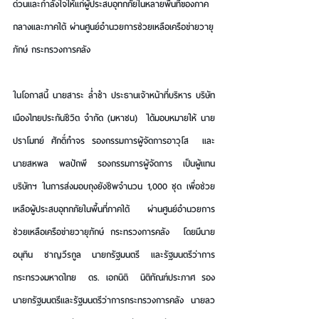
ด่วนและกำลังใจให้แก่ผู้ประสบอุทกภัยในหลายพื้นที่ของภาค
กลางและภาคใต้ ผ่านศูนย์อำนวยการช่วยเหลือเครือข่ายวายุ
ภักษ์ กระทรวงการคลัง 
ในโอกาสนี้ 
นายสาระ ล่ำซำ 
ประธานเจ้าหน้าที่บริหาร บริษัท 
เมืองไทยประกันชีวิต จำกัด (มหาชน)  ได้มอบหมายให้ 
นาย
ปราโมทย์ ศักดิ์กำจร
 รองกรรมการผู้จัดการอาวุโส  และ
นายสหพล พลปัถพี
 รองกรรมการผู้จัดการ เป็นผู้แทน
บริษัทฯ ในการส่งมอบถุงยังชีพจำนวน 1,000 ชุด เพื่อช่วย
เหลือผู้ประสบอุทกภัยในพื้นที่ภาคใต้ ผ่านศูนย์อำนวยการ
ช่วยเหลือเครือข่ายวายุภักษ์ กระทรวงการคลัง  โดยมี
นาย
อนุทิน ชาญวีรกูล 
นายกรัฐมนตรี และรัฐมนตรีว่าการ
กระทรวงมหาดไทย  
ดร.
เอกนิติ  นิติทัณฑ์ประภาศ
 รอง
นายกรัฐมนตรีและรัฐมนตรีว่าการกระทรวงการคลัง 
 นายลว