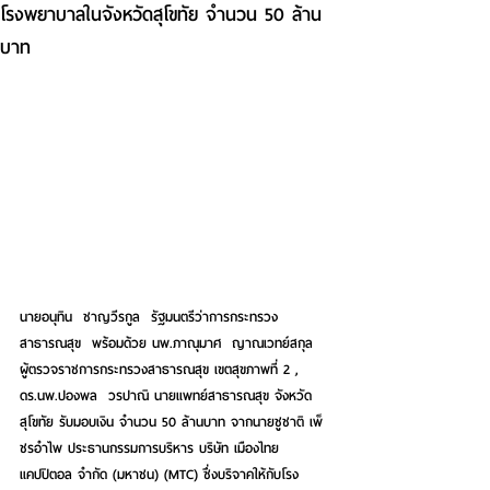
โรงพยาบาลในจังหวัดสุโขทัย จำนวน 50 ล้าน
บาท
นายอนุทิน  ชาญวีรกูล  รัฐมนตรีว่าการกระทรวง
สาธารณสุข  พร้อมด้วย นพ.ภาณุมาศ  ญาณเวทย์สกุล  
ผู้ตรวจราชการกระทรวงสาธารณสุข เขตสุขภาพที่ 2 , 
ดร.นพ.ปองพล  วรปาณิ นายแพทย์สาธารณสุข จังหวัด
สุโขทัย รับมอบเงิน จำนวน 50 ล้านบาท จากนายชูชาติ เพ็
ชรอำไพ ประธานกรรมการบริหาร บริษัท เมืองไทย 
แคปปิตอล จำกัด (มหาชน) (MTC) ซึ่งบริจาคให้กับโรง