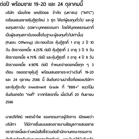
ต่อปี พร้อมขาย 19-20 และ 24 ตุลาคมนี้
บริษัท เมืองไทย แคปปิตอล จำกัด (มหาชน) (“MTC”) 
เตรียมเสนอขายหุ้นกู้ชุดใหม่ 3 ชุด ให้แก่ผู้ลงทุนทั่วไป และผู้
ลงทุนสถาบัน (เฉพาะบุคคลธรรมดา โดยให้บุคคลธรรมดาที่
เป็นผู้ลงทุนสถาบันจองซื้อในฐานะผู้ลงทุนทั่วไปเท่านั้น) 
(Public Offering) ประกอบด้วย หุ้นกู้ชุดที่ 1 อายุ 2 ปี 10 
วัน อัตราดอกเบี้ย 4.25% ต่อปี หุ้นกู้ชุดที่ 2 อายุ 3 ปี 9 วัน 
อัตราดอกเบี้ย 4.75% ต่อปี และหุ้นกู้ชุดที่ 3 อายุ 4 ปี 8 วัน 
อัตราดอกเบี้ย 4.90% ต่อปี กำหนดจ่ายดอกเบี้ยทุก ๆ 3 
เดือน ตลอดอายุหุ้นกู้ พร้อมเสนอขายระหว่างวันที่ 19-20 
และ 24 ตุลาคม 2566 นี้ อันดับความน่าเชื่อถือของบริษัทฯ 
และหุ้นกู้ระดับ Investment Grade ที่ “BBB+” แนวโน้ม
อันดับเครดิต “คงที่” จากทริสเรทติ้ง เมื่อวันที่ 20 กันยายน 
2566 
นายปริทัศน์ เพชรอำไพ รองกรรมการผู้จัดการ 
เปิดเผยว่า 
บริษัทฯ ได้มีการยื่นแบบแสดงรายงานข้อมูลการเสนอขาย
ตราสารหนี้และร่างหนังสือชี้ชวนต่อสำนักงานคณะกรรมการ