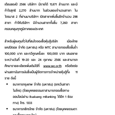
เดือนของปี 2566 บริษัทฯ มีรายได้ 11,671 ล้านบาท และมี
กำไรสุทธิ 2,270 ล้านบาท ในส่วนของจำนวนสาขา ใน
ไตรมาส 2 ที่ผ่านมาบริษัทฯ เปิดสาขาเพิ่มขึ้นอีกจำนวน 298 
สาขา ทำให้บริษัทฯ มีจำนวนสาขาทั้งสิ้น 7,260 สาขา 
ครอบคลุมทุกภูมิภาคของประเทศ 
สำหรับผู้ลงทุนทั่วไปที่สนใจจองซื้อหุ้นกู้บริษัท เมืองไทย 
แคปปิตอล จำกัด (มหาชน) หรือ MTC สามารถจองซื้อขั้นต่ำ 
100,000 บาท และทวีคูณครั้งละ 100,000 บาท เสนอขาย
ระหว่างวันที่ 19-20 และ 24 ตุลาคม 2566 และสามารถ
ศึกษารายละเอียดเพิ่มเติมได้ที่ 
www.sec.or.th
 หรือติดต่อ
ผ่านสถาบันการเงินซึ่งเป็นผู้จัดการการจำหน่ายหุ้นกู้ทั้ง 11 
ราย ดังนี้
ธนาคารกรุงเทพ จำกัด (มหาชน) (ยกเว้นสาขา
ไมโคร) (โดยบุคคลธรรมดาสามารถจองซื้อทาง
ออนไลน์ผ่าน Bualuang mBanking ได้อีก 1 ช่อง
ทาง) โทร. 1333 
ธนาคารกสิกรไทย จำกัด (มหาชน) (โดยบุคคลรรมดา