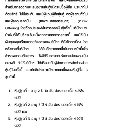
กำกับหลักทรัพย์และตลาดหลักทรัพย์ และมีผลใช้บังคับแล้ว 
สำหรับการออกและเสนอขายหุ้นกู้ชนิดระบุชื่อผู้ถือ ประเภทไม่
ด้อยสิทธิ ไม่มีประกัน และมีผู้แทนผู้ถือหุ้นกู้ ต่อผู้ลงทุนทั่วไป 
และผู้ลงทุนสถาบัน (เฉพาะบุคคลธรรมดา) (Public 
Offering) โดยวัตถุประสงค์ในการออกหุ้นกู้ครั้งนี้ บริษัทฯ จะ
นำเงินที่ได้ไปชำระคืนหนี้จากการออกตราสารหนี้ และใช้เป็น
เงินทุนหมุนเวียนขยายกิจการของบริษัทฯ ที่ยังโตต่อเนื่อง โดย
หลังจากที่บริษัทฯ ได้ยื่นอัตราดอกเบี้ยไปก่อนหน้านี้เพื่อ
สำรวจความต้องการ ซึ่งได้รับการตอบรับจากนักลงทุนเป็น
อย่างดี ทำให้บริษัทฯ ได้ปรึกษากับผู้จัดการการจัดจำหน่าย
หุ้นกู้ในครั้งนี้ และตัดสินใจเคาะอัตราดอกเบี้ยของหุ้นกู้ทั้ง 3 
ชุดดังนี้  
หุ้นกู้ชุดที่ 1 อายุ 2 ปี 10 วัน อัตราดอกเบี้ย 4.25% 
ต่อปี 
หุ้นกู้ชุดที่ 2 อายุ 3 ปี 9 วัน อัตราดอกเบี้ย 4.75% 
ต่อปี และ 
หุ้นกู้ชุดที่ 3 อายุ 4 ปี 8 วัน อัตราดอกเบี้ย 4.90% 
ต่อปี  