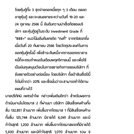
โดยหุ้นกู้ทั้ง 3 ชุดจ่ายดอกเบี้ยทุก ๆ 3 เดือน ตลอด
อายุหุ้นกู้ และจะเสนอขายระหว่างวันที่ 19-20 และ 
24 ตุลาคม 2566 นี้ อันดับความน่าเชื่อถือของบริ
ษัทฯ และหุ้นกู้อยู่ในระดับ Investment Grade ที่ 
“BBB+” แนวโน้มอันดับเครดิต “คงที่” จากทริสเรทติ้ง 
เมื่อวันที่ 20 กันยายน 2566 โดยวัตถุประสงค์ในการ
ออกหุ้นกู้ครั้งนี้ เพื่อชำระคืนหนี้จากการออกตราสาร
หนี้ที่จะครบกำหนดในเดือนพฤศจิกายนนี้ และเพื่อใช้
เป็นเงินทุนหมุนเวียนในการขยายกิจการของบริษัทฯ ที่
ยังขยายตัวอย่างต่อเนื่อง โดยบริษัทฯ ตั้งเป้าสินเชื่อปีนี้
โตไม่ต่ำกว่า 20% และเชื่อมั่นว่าจะสามารถทำได้ตาม
แผนที่วางไว้ 
นายปริทัศน์ เพชรอำไพ กล่าวเพิ่มเติมอีกว่า 
สำหรับผลการ
ดำเนินงานในไตรมาส 2 ที่ผ่านมา
บริษัทฯ มีสินเชื่อคงค้างทั้ง
สิ้น 132,851 ล้านบาท เพิ่มขึ้นจากไตรมาส 1 ที่มีสินเชื่อคงค้าง
ทั้งสิ้น 125,744 ล้านบาท มีรายได้ 6,041 ล้านบาท และมี
กำไรสุทธิ 1,200 ล้านบาท เพิ่มขึ้นจากไตรมาสแรกที่มีรายได้ 
5,630 ล้านบาท และมีกำไรสุทธิ 1,070 ล้านบาท รวม 6 