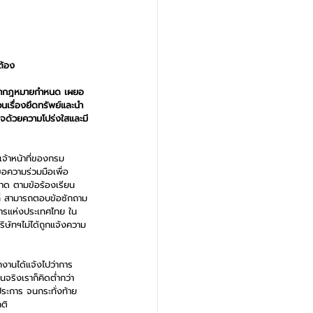
ต้อง
นกว่ากฎหมายกำหนด เผยอ
นเรื่องยึดทรัพย์และนำ
ิจด้วยความโปร่งใสและมี
จ้าหน้าที่ของกรม
อความร่วมมือเพื่อ
าด ตามข้อร้องเรียน
มที่ สามารถตอบข้อซักถาม
คารแห่งประเทศไทย ใน
ิษัทฯไม่ได้ถูกแจ้งความ
กงานได้แจ้งไปว่าการ
นจริงเราก็คิดต่ำกว่า
ะการ จนกระทั่งท้าย
ติ