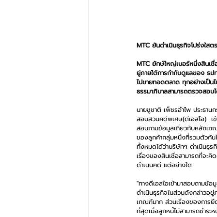
MTC ยันดำเนินธุรกิจโปร่งใสต
MTC ยักษ์ใหญ่เบอร์หนึ่งสินเ
ยู่ภายใต้การกำกับดูแลของ ธปท
ไปขายทอดตลาด ทุกอย่างเป็นไปต
ธรรมาภิบาลสามารถตรวจสอบไ
นายชูชาติ เพ็ชรอำไพ ประธานก
สอบสวนคดีพิเศษ(ดีเอสไอ)  เข้
สอบถามข้อมูลเกี่ยวกับหลักเก
ของลูกค้ากลุ่มหนึ่งที่รวมตัวกั
ทั้งหมดได้ว่าบริษัทฯ ดำเนิน
เรื่องของสินเชื่อสามารถที่จะค
ดำเนินคดี แต่อย่างใด
"ทางดีเอสไอเข้ามาสอบถามข้อมู
ดำเนินธุรกิจในส่วนดังกล่าวอยู
เกณฑ์มาก ส่วนเรื่องของการย
ที่สุดเมื่อลูกหนี้ไม่สามารถชำ