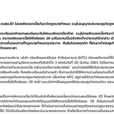
รวจสอบได้ ไม่เคยคิดดอกเบี้ยเกินกว่ากฎหมายกำหนด ระบุใบอนุญาตประกอบธุรกิจถูก
ชื่อทะเบียนรถจักรยานยนต์และนาโนไฟแนนซ์ของเมืองไทย  ระบุไม่เคยคิดดอกเบี้ยเกิ
. สามารถคิดดอกเบี้ยได้ถึงร้อยละ 28 แต่ในความเป็นจริงคิดต่ำกว่าเกณฑ์ดังกล่าว ส่ว
ามขั้นตอนตามที่กฎหมายกำหนดทุกประการ  ยืนยันไม่เคยตุกติก ที่ผ่านมาดำเนินธุรก
ด้ตลอดเวลา 
รรมการบริหาร บริษัท เมืองไทยแคปปิตอล จำกัด(มหาชน) (MTC) เปิดเผยถึงกรณีที่มีเ
ามาขอความร่วมมือตรวจสอบที่บริษัททั้ง 3 แห่งในวันที่ 20 มีนาคม 2563 ว่าเป็นการข
ณฑ์ในการคำนวณดอกเบี้ย หลักเกณฑ์ในการยึดทรัพย์  และนำทรัพย์ที่ยึดไปขายทอดตล
นไปฟ้องดีเอสไอ ที่เคยร้องเรียนบริษัทมาแล้ว ซึ่งทางบริษัทได้ให้ความร่วมมืออย่างเต็
ธุรกิจอย่างถูกต้องตามกฎหมายทุกประการ เนื่องด้วย MTC อยู่ภายใต้การกำกับของธนา
ิดดอกเบี้ยได้ถึงร้อยละ 28 ต่อปี และบริษัทฯมีใบอนุญาตให้ประกอบธุรกิจครบถ้วน และบร
ลเรื่องการคิดดอกเบี้ยว่าทำไมบริษัทถึงคิดดอกเบี้ยรถจักรยานยนต์ร้อยละ 20 ซึ่งพนั
่ภายใต้การกำกับของแบงก์ชาติที่อนุญาตให้คิดดอกเบี้ยได้ถึงร้อยละ  28  ซึ่งในความเป็
ึดทรัพย์และนำไปขายทอดตลาด ก็ดำเนินการตามขั้นตอนอย่างถูกต้องตามกฎหมายทุกปร
ระหนี้ได้ ก็จำเป็นต้องยึดทรัพย์และนำมาขายทอดตลาด ซึ่งถือเป็นการทำงานตามขั้นตอนปก