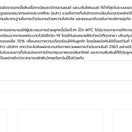
ี่คิดอัตราดอกเบี้ยสินเชื่อทะเบียนรถจักรยานยนต์ และนาโนไฟแนนซ์ ที่ต่ำที่สุดในระบบ
กับดูแลของธนาคารแห่งประเทศไทย (ธปท.) รวมถึงการที่บริษัทจดทะเบียนในตลาดหลักทร
ถึงความมีมาตรฐานในการดำเนินงานด้วยความโปร่งใส และธรรมมาภิบาลในการบริหารธุรกิจ
งการออกมาขอให้ผู้ประกอบการช่วยลูกหนี้เมื่อเร็วๆ นี้ว่า MTC ได้มีมาตรการการให้คว
ือดร้อนจากการแพร่ระบาดไวรัสโควิด-19 โดยได้มอบหมายให้เจ้าหน้าที่ทุกสาขา ปรับปรุงโ
ลงเหลือ 70% เพื่อบรรเทาความเดือดร้อนให้กับลูกค้า โดยมีผลบังคับใช้ตั้งแต่วันที่ 
าว บริษัทฯ คาดว่าจะไม่ส่งผลกระทบต่อภาพรวมผลการดำเนินงานในปี 2563 อย่างมีน
้รับในระยะยาวทั้งในแง่ของการรักษาคุณภาพของสินทรัพย์ และความสัมพันธ์ที่ดีต่อลูกค้า
ป็นอย่างยิ่งว่าจะสามารถฝ่าฟันวิกฤตโลกวันนี้ไปด้วยกัน