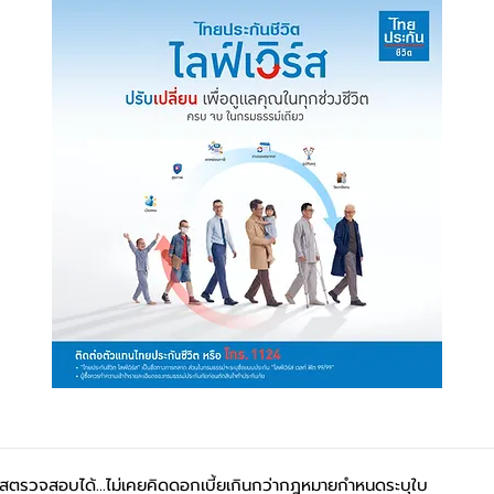
ใสตรวจสอบได้...ไม่เคยคิดดอกเบี้ยเกินกว่ากฎหมายกำหนดระบุใบ