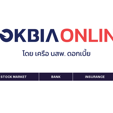
STOCK MARKET
BANK
INSURANCE