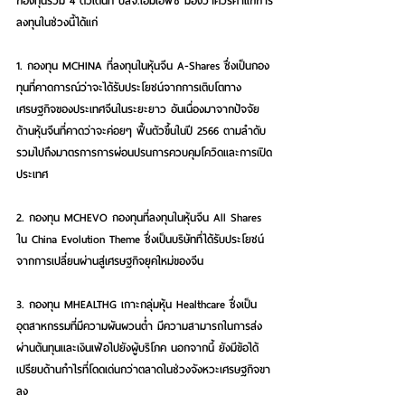
กองทุนรวม 4 ตัวเด่นที่ บลจ.เอ็มเอฟซี มองว่าควรค่าแก่การ
ลงทุนในช่วงนี้ได้แก่ 
1. กองทุน MCHINA ที่ลงทุนในหุ้นจีน A-Shares ซึ่งเป็นกอง
ทุนที่คาดการณ์ว่าจะได้รับประโยชน์จากการเติบโตทาง
เศรษฐกิจของประเทศจีนในระยะยาว อันเนื่องมาจากปัจจัย
ด้านหุ้นจีนที่คาดว่าจะค่อยๆ ฟื้นตัวขึ้นในปี 2566 ตามลำดับ 
รวมไปถึงมาตรการการผ่อนปรนการควบคุมโควิดและการเปิด
ประเทศ 
2. กองทุน MCHEVO กองทุนที่ลงทุนในหุ้นจีน All Shares 
ใน China Evolution Theme ซึ่งเป็นบริษัทที่ได้รับประโยชน์
จากการเปลี่ยนผ่านสู่เศรษฐกิจยุคใหม่ของจีน 
3. กองทุน MHEALTHG เกาะกลุ่มหุ้น Healthcare ซึ่งเป็น
อุตสาหกรรมที่มีความผันผวนต่ำ มีความสามารถในการส่ง
ผ่านต้นทุนและเงินเฟ้อไปยังผู้บริโภค นอกจากนี้ ยังมีข้อได้
เปรียบด้านกำไรที่โดดเด่นกว่าตลาดในช่วงจังหวะเศรษฐกิจขา
ลง 