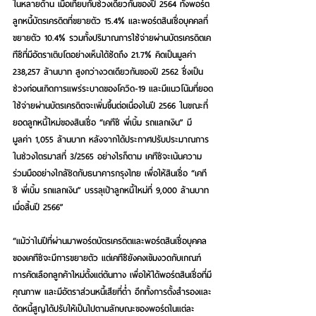
ในหลายด้าน เมื่อเทียบกับช่วงเดียวกันของปี 2564 ทั้งพอร์ต
ลูกหนี้บัตรเครดิตที่ขยายตัว 15.4% และพอร์ตสินเชื่อบุคคลที่
ขยายตัว 10.4% รวมทั้งปริมาณการใช้จ่ายผ่านบัตรเครดิตเค
ทีซีที่มีอัตราเติบโตอย่างเห็นได้ชัดถึง 21.7% คิดเป็นมูลค่า 
238,257 ล้านบาท สูงกว่างวดเดียวกันของปี 2562 ซึ่งเป็น
ช่วงก่อนเกิดการแพร่ระบาดของโควิด-19 และมีแนวโน้มที่ยอด
ใช้จ่ายผ่านบัตรเครดิตจะเพิ่มขึ้นต่อเนื่องในปี 2566 ในขณะที่
ยอดลูกหนี้ใหม่ของสินเชื่อ “เคทีซี พี่เบิ้ม รถแลกเงิน” มี
มูลค่า 1,055 ล้านบาท หลังจากได้ประกาศปรับประมาณการ
ในช่วงไตรมาสที่ 3/2565 อย่างไรก็ตาม เคทีซีจะเน้นความ
ร่วมมืออย่างใกล้ชิดกับธนาคารกรุงไทย เพื่อให้สินเชื่อ “เคที
ซี พี่เบิ้ม รถแลกเงิน” บรรลุเป้าลูกหนี้ใหม่ที่ 9,000 ล้านบาท 
เมื่อสิ้นปี 2566”    
“แม้ว่าในปีที่ผ่านมาพอร์ตบัตรเครดิตและพอร์ตสินเชื่อบุคคล
ของเคทีซีจะมีการขยายตัว แต่เคทีซียังคงเข้มงวดกับเกณฑ์
การคัดเลือกลูกค้าใหม่ตั้งแต่ต้นทาง เพื่อให้ได้พอร์ตสินเชื่อที่มี
คุณภาพ และมีอัตราส่วนหนี้เสียที่ต่ำ อีกทั้งการตั้งสำรองและ
ตัดหนี้สูญได้ปรับให้เป็นไปตามลักษณะของพอร์ตในแต่ละ