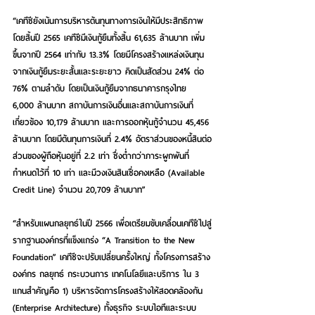
“เคทีซียังเน้นการบริหารต้นทุนทางการเงินให้มีประสิทธิภาพ 
โดยสิ้นปี 2565 เคทีซีมีเงินกู้ยืมทั้งสิ้น 61,635 ล้านบาท เพิ่ม
ขึ้นจากปี 2564 เท่ากับ 13.3% โดยมีโครงสร้างแหล่งเงินทุน
จากเงินกู้ยืมระยะสั้นและระยะยาว คิดเป็นสัดส่วน 24% ต่อ 
76% ตามลำดับ โดยเป็นเงินกู้ยืมจากธนาคารกรุงไทย 
6,000 ล้านบาท สถาบันการเงินอื่นและสถาบันการเงินที่
เกี่ยวข้อง 10,179 ล้านบาท และการออกหุ้นกู้จำนวน 45,456 
ล้านบาท โดยมีต้นทุนการเงินที่ 2.4% อัตราส่วนของหนี้สินต่อ
ส่วนของผู้ถือหุ้นอยู่ที่ 2.2 เท่า ซึ่งต่ำกว่าภาระผูกพันที่
กำหนดไว้ที่ 10 เท่า และมีวงเงินสินเชื่อคงเหลือ (Available 
Credit Line) จำนวน 20,709 ล้านบาท”  
“สำหรับแผนกลยุทธ์ในปี 2566 เพื่อเตรียมขับเคลื่อนเคทีซีไปสู่
รากฐานองค์กรที่แข็งแกร่ง “A Transition to the New 
Foundation” เคทีซีจะปรับเปลี่ยนครั้งใหญ่ ทั้งโครงการสร้าง
องค์กร กลยุทธ์ กระบวนการ เทคโนโลยีและบริการ ใน 3 
แกนสำคัญคือ 
1) บริหารจัดการโครงสร้างให้สอดคล้องกัน 
(Enterprise Architecture) ทั้งธุรกิจ ระบบไอทีและระบบ