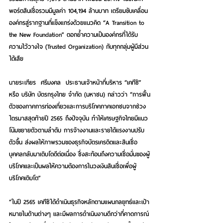
พอร์ตสินเชื่อรวมมีมูลค่า 104,194 ล้านบาท เตรียมขับเคลื่อน
องค์กรสู่รากฐานที่แข็งแกร่งด้วยแนวคิด “A Transition to 
the New Foundation” ตอกย้ำความเป็นองค์กรที่ได้รับ
ความไว้วางใจ (Trusted Organization) กับทุกกลุ่มผู้มีส่วน
ได้เสีย  
นายระเฑียร  ศรีมงคล  ประธานเจ้าหน้าที่บริหาร “เคทีซี” 
หรือ 
บริษัท บัตรกรุงไทย จำกัด (มหาชน)
 กล่าวว่า “การฟื้น
ตัวของภาคการท่องเที่ยวและการบริโภคภาคเอกชนจากช่วง
ไตรมาสสุดท้ายปี 2565 ถึงปัจจุบัน ทำให้เศรษฐกิจไทยมีแนว
โน้มขยายตัวตามลำดับ การจ้างงานและรายได้แรงงานปรับ
ตัวขึ้น ส่งผลให้ภาพรวมของธุรกิจบัตรเครดิตและสินเชื่อ
บุคคลกลับมาเติบโตดีต่อเนื่อง ซึ่งสะท้อนถึงความเชื่อมั่นของผู้
บริโภคและเป็นผลให้ความต้องการในวงเงินสินเชื่อเพื่อผู้
บริโภคเติบโต” 
“ในปี 2565 เคทีซีได้ดำเนินธุรกิจหลักตามแผนกลยุทธ์และเป้า
หมายในด้านต่างๆ และมีผลการดำเนินงานดีกว่าที่คาดการณ์