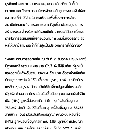
ธุรกิจอย่างเหมาะสม ครอบคลุมความเสี่ยงที่จะเกิดขึ้นใน
อนาคต และยังสามารถบริหารจัดการต้นทุนทางการเงินให้ลด
ลง ขณะที่ค่าใช้จ่ายในการบริหารเพิ่มขึ้นจากการจัดหา
สมาชิกใหม่และกิจกรรมการตลาดที่สูงขึ้น เพื่อลงทุนในการ
สร้างพอร์ต สำหรับรายได้รวมเติบโตจากรายได้ดอกเบี้ยและ
รายได้ค่าธรรมเนียมที่ขยายตัวตามการเพิ่มขึ้นของธุรกิจ ส่ง
ผลให้เคทีซีสามารถทำกำไรสูงเป็นประวัติการณ์ได้อีกครั้ง” 
“ผลประกอบการของเคทีซี ณ วันที่ 31 ธันวาคม 2565 เคทีซี
มี
ฐานสมาชิกรวม 
3,289,839 บัญชี เงินให้สินเชื่อแก่ลูกหนี้
และดอกเบี้ยค้างรับรวม 104,194 ล้านบาท อัตราส่วนสินเชื่อ
ด้อยคุณภาพต่อเงินให้สินเชื่อรวม (NPL) 1.8%  
ธุรกิจบัตร
เครดิต
 2,550,592 บัตร  เงินให้สินเชื่อแก่ลูกหนี้บัตรเครดิต 
69,462 ล้านบาท อัตราส่วนสินเชื่อด้อยคุณภาพต่อเงินให้สิน
เชื่อ (NPL) ลูกหนี้บัตรเครดิต 1.1%  
ธุรกิจสินเชื่อบุคคล 
739,247 บัญชี เงินให้สินเชื่อแก่ลูกหนี้สินเชื่อบุคคล 32,283 
ล้านบาท  อัตราส่วนสินเชื่อด้อยคุณภาพต่อเงินให้สินเชื่อ 
(NPL) ลูกหนี้สินเชื่อบุคคลเท่ากับ 2.8% 
ลูกหนี้ตามสัญญา
เช่าของบริษัท กรุงไทย ธุรกิจลีสซิ่ง จำกัด (
KTBL
) 
มูลค่า 