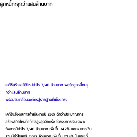
ลูกหนี้ทะลุกว่าแสนล้านบาท
เคทีซีสร้างสถิติใหม่กำไร 7,140 ล้านบาท พอร์ตลูกหนี้ทะลุ
กว่าแสนล้านบาท   
พร้อมขับเคลื่อนองค์กรสู่รากฐานที่แข็งแกร่ง
เคทีซีแจ้งผลการดำเนินงานปี 2565 ดีกว่าประมาณการ 
สร้างสถิติใหม่ทำกำไรสูงสุดอีกครั้ง โดยงบการเงินเฉพาะ
กิจการมีกำไร 7,140 ล้านบาท เพิ่มขี้น 14.2% และงบการเงิน
รวมมีกำไรสุทธิ 7,079 ล้านบาท เพิ่มขึ้น 20.4% ในขณะที่