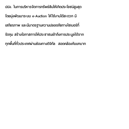
ปปง. ในการบริหารจัดการทรัพย์สินให้เกิดประโยชน์สูงสุด 
โดยมุ่งพัฒนาระบบ e-Auction ให้ใช้งานได้สะดวก มี
เสถียรภาพ และมีมาตรฐานความปลอดภัยทางไซเบอร์ที่
รัดกุม สร้างโอกาสการให้ประชาชนเข้าถึงการประมูลได้จาก
ทุกพื้นที่ทั่วประเทศผ่านช่องทางดิจิทัล  สอดคล้องกับบทบาท
ของธนาคารกรุงไทยในการสนับสนุนการขับเคลื่อนเศรษฐกิจ
ดิจิทัลของประเทศให้มีประสิทธิภาพและเติบโตอย่างยั่งยืน 
ภายใต้แนวคิด “
60 ปี กรุงไทย ทุกก้าว เพื่อล้านอนาคต
”
See All
Recent Posts