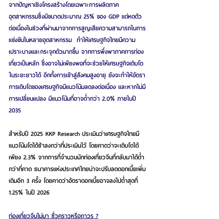
จากปัญหาเชิงโครงสร้างโดยเฉพาะการผลิตภาค
อุตสาหกรรมซึ่งมีขนาดประมาณ 25% ของ GDP แต่หดตัว
ต่อเนื่องในช่วงที่ผ่านมาจากการสูญเสียความสามารถในการ
แข่งขันในหลายอุตสาหกรรม  ทำให้เศรษฐกิจไทยมีความ
เปราะบางและกระจุกตัวมากขึ้น จากการพึ่งพาภาคการท่อง
เที่ยวเป็นหลัก ซึ่งอาจไม่เพียงพอที่จะช่วยให้เศรษฐกิจเติบโต
ในระยะยาวได้ อีกทั้งการเข้าสู่สังคมสูงอายุ ยังจะทำให้อัตรา
การเติบโตของเศรษฐกิจมีแนวโน้มลดลงต่อเนื่อง และหากไม่มี
การเปลี่ยนแปลง มีแนวโน้มที่อาจต่ำกว่า 2.0% ภายในปี 
2035
สำหรับปี 2025 KKP Research ประเมินว่าเศรษฐกิจไทยมี
แนวโน้มโตได้ช้าลงกว่าที่ประเมินไว้ โดยคาดว่าจะเติบโตได้
เพียง 2.3% จากการที่จำนวนนักท่องเที่ยวจีนที่กลับมาได้ต่ำ
กว่าที่คาด ธนาคารแห่งประเทศไทยน่าจะปรับลดดอกเบี้ยเพิ่ม
เติมอีก 3 ครั้ง โดยคาดว่าอัตราดอกเบี้ยอาจลงไปต่ำสุดที่ 
1.25% ในปี 2026
ท่องเที่ยวจีนไม่มา ชั่วคราวหรือถาวร ?