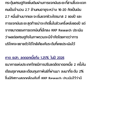
กระตุ้นเศรษฐกิจเพิ่มเติมผ่านการแจกเงินระยะที่สามซึ่งจะแจก
คนเป็นจำนวน 2.7 ล้านคนอายุระหว่าง 16-20 คิดเป็นเงิน 
2.7 หมื่นล้านบาทและจะเริ่มแจกช่วงไตรมาส 2 ของปี และ
การแจกเงินระยะสุดท้ายน่าจะเกิดขึ้นในช่วงครึ่งหลังของปี แต่
จากขนาดของการแจกเงินที่เล็กลง 
KKP Research ประเมิน
ว่าผลต่อเศรษฐกิจในภาพรวมจะมีจำกัดโดยคาดว่าการ
บริโภคจะขยายตัวได้ใกล้เคียงกับระดับที่เคยประเมินไว้
คาด ธปท. ลดดอกเบี้ยถึง 1.25% ในปี 2026
ธนาคารแห่งประเทศไทยมีการปรับลดอัตราดอกเบี้ย 2 ครั้งใน
เดือนตุลาคมและเดือนกุมภาพันธ์ที่ผ่านมา ลงมาที่ระดับ 2% 
ซึ่งมีทิศทางสอดคล้องกับที่ KKP Research ประเมินไว้ว่ามี
โอกาสที่อัตราดอกเบี้ยนโยบายน่าจะปรับลดลงเหลือ 1.5% ใน
ปีนี้ อย่างไรก็ตามจากสถานการณ์เศรษฐกิจที่ยังคงอ่อนแอต่อ
เนื่อง ความไม่แน่นอนด้านการค้าโลก ภาวะทางการเงินที่
ตึงตัวจากการหดตัวของสินเชื่อ และคุณภาพสินเชื่อที่ยังคง
แย่ ส่งผลให้ 
KKP Research คาดการณ์ว่าธนาคารแห่ง
ประเทศไทยจะมีการปรับลดดอกเบี้ยเพิ่มอีก 2 ครั้งในปี 
2025 และอีก 1 ครั้งในปี 2026 และทำให้อัตราดอกเบี้ย