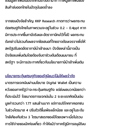
ซึ่งมีมูลค่าเพิ่มในประเทศในระดับต่ำมาก ทำให้มูลค่าเพิ่มของ
สินค้าส่งออกไทยในปัจจุบันลดต่ำลง
จากสองปัจจัยสำคัญ KKP Research คาดการว่าผลกระทบ
ต่อเศรษฐกิจไทยในภาพรวมจะอยู่ในช่วง 0.2 – 0.4ppt หาก
มีการประกาศขึ้นภาษีจริงและอัตราภาษีคงไว้ทั้งปี
 ผลกระทบ
ดังกล่าวไม่รวมถึงผลจากข้อเสนอที่ไทยอาจต้องเจรจาเพื่อให้
สหรัฐปรับลดอัตราภาษีนำเข้าลงมา ปัจจัยเหล่านี้อาจเป็น
ปัจจัยลบเพิ่มเติมโดยต้องจับตาช่วงต้นเดือนเมษายน ที่
สหรัฐฯ จะมีการประกาศเกี่ยวกับนโยบายภาษีนำเข้าเพิ่มเติม
นโยบายกระตุ้นเศรษฐกิจของรัฐมีแนวโน้มให้ผลจำกัด
มาตรการแจกเงินผ่านนโยบาย Digital Wallet เป็นความ
หวังของภาครัฐว่าจะกระตุ้นเศรษฐกิจ แต่ส่งผลบวกน้อยกว่า
ที่ประเมินไว้ โดยมาตรการแจกเงินใน 2 ระยะแรกคิดเป็นเงิน
มูลค่ารวมกว่า 1.77 แสนล้านบาท แต่การบริโภคภาคเอกชน
ในช่วงไตรมาส 4 ปรับตัวดีขึ้นเพียงเล็กน้อย และอยู่ในระดับ
ใกล้เคียงกับช่วง 3 ไตรมาสแรกของปีโดยเฉพาะเมื่อไม่รวม
การใช้จ่ายของนักท่องเที่ยว ทำให้แม้ว่าภาครัฐมีการอนุมัติงบ