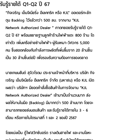
รับรู้รายได้ Q1-Q2 ปี 67
“กิจเจริญ เอ็นจิเนียริ่ง อีเลคทริค หรือ KJL” ออเดอร์ทะลัก 
ตุน Backlog ไว้แล้วกว่า 500 ลบ. จากงาน “KJL 
Network Authorized Dealer ” คาดทยอยรับรู้รายได้ Q1-
Q2 ปี 67 พร้อมขยายฐานลูกค้าร้านไฟฟ้าแตะ 800 ร้าน โต
เท่าตัว เพิ่มเครือข่ายช่างไฟฟ้า-ผู้รับเหมา-วิศวกร 5,000 
คน ซึ่งสอดคล้องกับกำลังการผลิตที่เพิ่มขึ้นจาก 20 ล้านชิ้น 
เป็น 30 ล้านชิ้นต่อปี เพื่อรองรับความต้องการของตลาด
นายเกษมสันต์ สุจิวโรดม ประธานเจ้าหน้าที่บริหาร บริษัท กิจ
เจริญ เอ็นจิเนียริ่ง อีเลคทริค จำกัด (มหาชน) หรือ KJL เปิด
เผยว่า บริษัทฯ มียอดคำสั่งซื้อสินค้าในการจัดงาน “KJL 
Network Authorized Dealer” เข้ามาเป็นจำนวนมาก ส่ง
ผลให้งานในมือ (Backlog) มีมากกว่า 500 ล้านบาท โดยจะ
สามารถทยอยส่งมอบสินค้า และรับรู้รายได้ภายใน 3 - 6 
เดือน หรือภายในไตรมาสที่ 1 และ 2 ของปี 2567
โดยแบ่งเป็น ตู้ไฟสวิทช์บอร์ด รางเดินสายไฟ และงานโลหะ