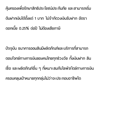
คุ้มครองเพื่อรักษาสิทธิประโยชน์ประกันภัย และสามารถเริ่ม
ต้นฝากเงินได้ตั้งแต่ 1 บาท ไม่จำกัดวงเงินรับฝาก อัตรา
ดอกเบี้ย 0.25% ต่อปี ไม่ต้องเสียภาษี
ปัจจุบัน ธนาคารออมสินมีผลิตภัณฑ์และบริการที่สามารถ
ตอบโจทย์ทางการเงินของคนไทยทุกช่วงวัย ทั้งเงินฝาก สิน
เชื่อ และผลิตภัณฑ์อื่น ๆ ที่เหมาะสมกับไลฟ์สไตล์ทางการเงิน
ครอบคลุมเป้าหมายทุกกลุ่มไม่ว่าจะประกอบอาชีพใด 
สอดคล้องตามจุดมุ่งหมายทางธุรกิจของธนาคารเพื่อสังคม 
เพื่อทุกชีวิต หรือ Smart Social Bank for All Lives ผู้
สนใจสามารถสอบถามข้อมูลเพิ่มเติมได้ที่ GSB Contact 
Center โทร. 1115 และที่เว็บไซต์ 
www.gsb.or.th