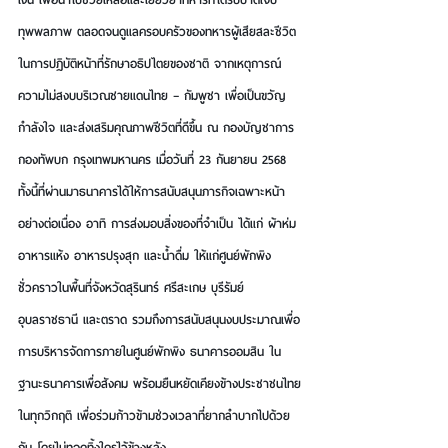
ทุพพลภาพ ตลอดจนดูแลครอบครัวของทหารผู้เสียสละชีวิต
ในการปฏิบัติหน้าที่รักษาอธิปไตยของชาติ จากเหตุการณ์
ความไม่สงบบริเวณชายแดนไทย – กัมพูชา เพื่อเป็นขวัญ 
กำลังใจ และส่งเสริมคุณภาพชีวิตที่ดีขึ้น ณ กองบัญชาการ
กองทัพบก กรุงเทพมหานคร เมื่อวันที่ 23 กันยายน 2568 
ทั้งนี้ที่ผ่านมาธนาคารได้ให้การสนับสนุนภารกิจเฉพาะหน้า
อย่างต่อเนื่อง อาทิ การส่งมอบสิ่งของที่จำเป็น ได้แก่ ผ้าห่ม 
อาหารแห้ง อาหารปรุงสุก และน้ำดื่ม ให้แก่ศูนย์พักพิง
ชั่วคราวในพื้นที่จังหวัดสุรินทร์ ศรีสะเกษ บุรีรัมย์ 
อุบลราชธานี และตราด รวมถึงการสนับสนุนงบประมาณเพื่อ
การบริหารจัดการภายในศูนย์พักพิง ธนาคารออมสิน ใน
ฐานะธนาคารเพื่อสังคม พร้อมยืนหยัดเคียงข้างประชาชนไทย
ในทุกวิกฤติ เพื่อร่วมก้าวข้ามช่วงเวลาที่ยากลำบากไปด้วย
กัน โดยไม่ทอดทิ้งใครไว้ข้างหลัง