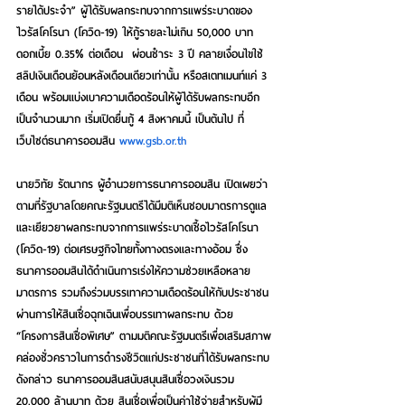
รายได้ประจำ” ผู้ได้รับผลกระทบจากการแพร่ระบาดของ
ไวรัสโคโรนา (โควิด-19) ให้กู้รายละไม่เกิน 50,000 บาท 
ดอกเบี้ย 0.35% ต่อเดือน
ผ่อนชำระ 3 ปี คลายเงื่อนไขใช้
สลิปเงินเดือนย้อนหลังเดือนเดียวเท่านั้น หรือสเตทเมนท์แค่ 3 
เดือน พร้อมแบ่งเบาความเดือดร้อนให้ผู้ได้รับผลกระทบอีก
เป็นจำนวนมาก เริ่มเปิดยื่นกู้ 4 สิงหาคมนี้ เป็นต้นไป ที่
เว็บไซต์ธนาคารออมสิน 
www.gsb.or.th
นายวิทัย รัตนากร
 ผู้อำนวยการธนาคารออมสิน เปิดเผยว่า 
ตามที่รัฐบาลโดยคณะรัฐมนตรีได้มีมติเห็นชอบมาตรการดูแล
และเยียวยาผลกระทบจากการแพร่ระบาดเชื้อไวรัสโคโรนา 
(โควิด-19) ต่อเศรษฐกิจไทยทั้งทางตรงและทางอ้อม ซึ่ง
ธนาคารออมสินได้ดำเนินการเร่งให้ความช่วยเหลือหลาย
มาตรการ รวมถึงร่วมบรรเทาความเดือดร้อนให้กับประชาชน
ผ่านการให้สินเชื่อฉุกเฉินเพื่อบรรเทาผลกระทบ ด้วย 
“โครงการสินเชื่อพิเศษ” ตามมติคณะรัฐมนตรีเพื่อเสริมสภาพ
คล่องชั่วคราวในการดำรงชีวิตแก่ประชาชนที่ได้รับผลกระทบ
ดังกล่าว ธนาคารออมสินสนับสนุนสินเชื่อวงเงินรวม 
20,000 ล้านบาท ด้วย 
สินเชื่อเพื่อเป็นค่าใช้จ่ายสำหรับผู้มี