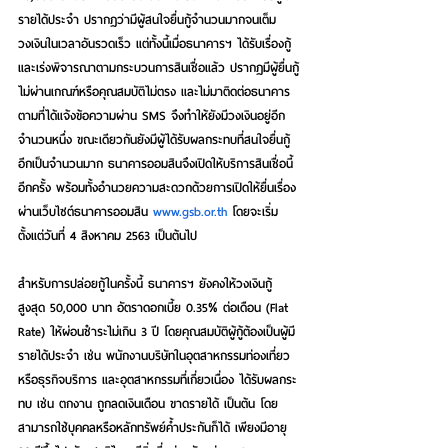
รายได้ประจำ
 ปรากฏว่ามีผู้สนใจยื่นกู้จำนวนมากจนเต็ม
วงเงินในเวลาอันรวดเร็ว แต่ทั้งนี้เมื่อธนาคารฯ ได้รับเรื่องกู้
และเร่งพิจารณาตามกระบวนการสินเชื่อแล้ว ปรากฏมีผู้ยื่นกู้
ไม่ผ่านเกณฑ์หรือคุณสมบัติไม่ตรง และไม่มาติดต่อธนาคาร
ตามที่ได้แจ้งข้อความผ่าน SMS จึงทำให้ยังมีวงเงินอยู่อีก
จำนวนหนึ่ง ขณะเดียวกันยังมีผู้ได้รับผลกระทบที่สนใจยื่นกู้
อีกเป็นจำนวนมาก ธนาคารออมสินจึงเปิดให้บริการสินเชื่อนี้
อีกครั้ง พร้อมทั้งอำนวยความสะดวกด้วยการเปิดให้ยื่นเรื่อง
ผ่านเว็บไซต์ธนาคารออมสิน 
www.gsb.or.th
 โดยจะเริ่ม
ตั้งแต่วันที่ 4 สิงหาคม 2563 เป็นต้นไป
สำหรับการปล่อยกู้ในครั้งนี้ ธนาคารฯ ยังคงให้วงเงินกู้
สูงสุด 50,000 บาท อัตราดอกเบี้ย 0.35% ต่อเดือน (Flat 
Rate) ให้ผ่อนชำระไม่เกิน 3 ปี โดยคุณสมบัติผู้กู้ต้องเป็นผู้มี
รายได้ประจำ เช่น พนักงานบริษัทในอุตสาหกรรมท่องเที่ยว
หรือธุรกิจบริการ และอุตสาหกรรมที่เกี่ยวเนื่อง ได้รับผลกระ
ทบ เช่น ตกงาน ถูกลดเงินเดือน ขาดรายได้ เป็นต้น โดย
สามารถใช้บุคคลหรือหลักทรัพย์ค้ำประกันก็ได้ เพียงมีอายุ 