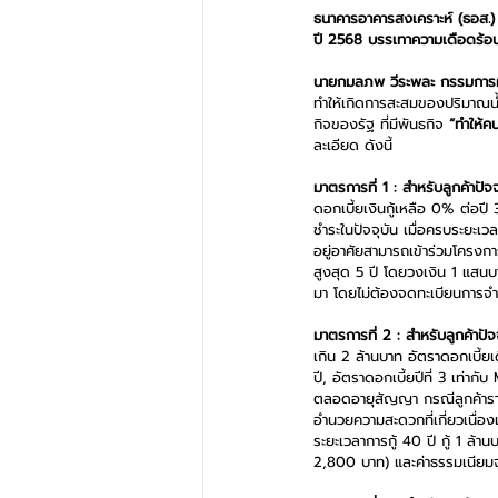
ธนาคารอาคารสงเคราะห์ (ธอส.) ห
ปี 2568 บรรเทาความเดือดร้อนให
นายกมลภพ วีระพละ กรรมการผู
ทำให้เกิดการสะสมของปริมาณน้
กิจของรัฐ ที่มีพันธกิจ 
“ทำให้ค
ละเอียด ดังนี้
มาตรการที่ 1 : สำหรับลูกค้าปัจจ
ดอกเบี้ยเงินกู้เหลือ 0% ต่อป
ชำระในปัจจุบัน เมื่อครบระยะเวลา
อยู่อาศัยสามารถเข้าร่วมโครงกา
สูงสุด 5 ปี โดยวงเงิน 1 แสนบ
มา โดยไม่ต้องจดทะเบียนการจำนอ
มาตรการที่ 2 : สำหรับลูกค้าปัจจ
เกิน 2 ล้านบาท อัตราดอกเบี้ยเ
ปี, อัตราดอกเบี้ยปีที่ 3 เท่าก
ตลอดอายุสัญญา กรณีลูกค้ารายย
อำนวยความสะดวกที่เกี่ยวเนื่อง
ระยะเวลาการกู้ 40 ปี กู้ 1 ล้
2,800 บาท) และค่าธรรมเนียมจ