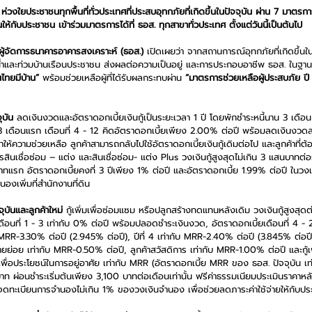
่วงใยประชาชนทุกพื้นที่ทั่วประเทศที่ประสบอุทกภัยที่เกิดขึ้นในปัจจุบัน ผ่าน 7 มาตรก
้กับประชาชน เข้าร่วมมาตรการได้ที่ ธอส. ทุกสาขาทั่วประเทศ ตั้งแต่วันนี้เป็นต้นไป
้จัดการธนาคารอาคารสงเคราะห์ (ธอส.)
 เปิดเผยว่า จากสถานการณ์อุทกภัยที่เกิดขึ้นใน
ำและท่วมบ้านเรือนประชาชน ส่งผลต่อความเป็นอยู่ และการประกอบอาชีพ ธอส. ในฐาน
นไทยมีบ้าน”
 พร้อมช่วยเหลือผู้ที่ได้รับผลกระทบผ่าน 
“มาตรการช่วยเหลือผู้ประสบภัย ป
ุบัน
 ลดเงินงวดและอัตราดอกเบี้ยเงินกู้เป็นระยะเวลา 1 ปี โดยพักชำระหนี้นาน 3 เดื
ี 3 เดือนแรก เดือนที่ 4 - 12 คิดอัตราดอกเบี้ยเพียง 2.00% ต่อปี พร้อมลดเงินง
ให้ความช่วยเหลือ ลูกค้าสามารถกลับไปใช้อัตราดอกเบี้ยเงินกู้เดิมต่อไป และลูกค้าที่ต้อ
รสินเชื่อซ่อม – แต่ง และสินเชื่อซ่อม- แต่ง Plus วงเงินกู้สูงสุดไม่เกิน 3 แสนบาทต่
าทแรก อัตราดอกเบี้ยคงที่ 3 ปีเพียง 1% ต่อปี และอัตราดอกเบี้ย 1.99% ต่อปี ใน
งเพิ่มที่สำนักงานที่ดิน
ุบันและลูกค้าใหม่
 กู้เพิ่มเพื่อซ่อมแซม หรือปลูกสร้างทดแทนหลังเดิม วงเงินกู้สูงสุด
ดือนที่ 1 - 3 เท่ากับ 0% ต่อปี พร้อมปลอดชำระเงินงวด, อัตราดอกเบี้ยเดือนที่ 4 -
ับ MRR-3.30% ต่อปี (2.945% ต่อปี), ปีที่ 4 เท่ากับ MRR-2.40% ต่อปี (3.845% ต่อปี)
่อย เท่ากับ MRR-0.50% ต่อปี, ลูกค้าสวัสดิการ เท่ากับ MRR-1.00% ต่อปี และกู้เพื
เพื่อประโยชน์ในการอยู่อาศัย เท่ากับ MRR (อัตราดอกเบี้ย MRR ของ ธอส. ปัจจุบัน เท
านบาท ผ่อนชำระเริ่มต้นเพียง 3,100 บาทต่อเดือนเท่านั้น ฟรีค่าธรรมเนียมประเมินราคาห
ดทะเบียนการจำนองไม่เกิน 1% ของวงเงินจำนอง เพื่อช่วยลดภาระค่าใช้จ่ายให้กับป