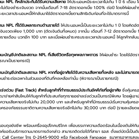
านะ NPL ที่หลักประกันได้รับความเสียหาย
 ให้ประนอมหนี้ระยะเวลาไม่เกิน 1 ปี 6 เดือน
ม่ต้องชำระเงินงวด จากนั้นเดือนที่ 7-18 อัตราดอกเบี้ย 1.00% ต่อปี โดยให้ผ่อนชำร
ยะเวลาประนอมหนี้ให้กลับมาใช้อัตราดอกเบี้ยตามสิทธิเดิมก่อนที่จะใช้มาตรการนี้
านะ NPL ที่ได้รับผลกระทบด้านรายได้
 ให้ประนอมหนี้เป็นระยะเวลาไม่เกิน 1 ปี โดยคิดอ
ินงวดเพียง 1,000 บาท (ตัดเงินต้นทั้งหมด) จากนั้น เดือนที่ 7-12 อัตราดอกเบี้ย 
้ยรายเดือน บวกอีก 100 บาท และเมื่อผ่อนชำระครบระยะเวลาประนอมหนี้ ให้ลูกค้ากลับม
ถานะบัญชีปกติและสถานะ NPL ที่เสียชีวิตหรือทุพพลภาพถาวร
 ให้ผ่อนชำระ โดยใช้อัตร
ารณาเป็นรายกรณี)
านะบัญชีปกติและสถานะ NPL หากที่อยู่อาศัยได้รับความเสียหายทั้งหลัง และไม่สามารถ
นชำระต่อเฉพาะในส่วนของที่ดินที่คงเหลือเท่านั้น (พิจารณาเป็นรายกรณี)
่งด่วน (Fast Track) สำหรับลูกค้าที่ทำกรมธรรม์ประกันอัคคีภัยที่อยู่อาศัย
 ซึ่งคุ้มค
รณาจ่ายค่าสินไหมให้กับลูกค้าที่ประสบภัยทุกรายอย่างเร่งด่วนเป็นกรณีพิเศษ โดยผู้เ
วามเสียหายจริงไม่เกิน 20,000 บาท และสำหรับลูกค้าที่มีกรมธรรม์เริ่มความคุ้มครองตั
มครองภัยธรรมชาติตามความเสียหายจริงอีกไม่เกิน 30,000 บาท ต่อปี (รายละเอียดแล
งมอบถุงยังชีพ พร้อมเครื่องอุปโภคบริโภค เพื่อบรรเทาความเดือดร้อนในเบื้องต้นให้กับผ
ประสงค์ขอรับบริการตามมาตรการดังกล่าว สามารถติดต่อได้ที่สาขา ธอส. ตั้งแต่บัดนี้เป็
 Bank Call Center โทร 0-2645-9000 หรือ Facebook Fanpage  ธนาคารอาคารสงเ