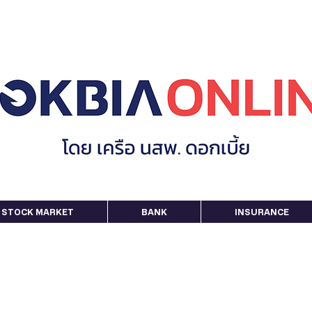
STOCK MARKET
BANK
INSURANCE