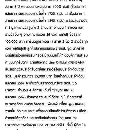
สลาก 3 ปี ผลตอบแทนหน้าสลาก 1.00% ต่อปี 
(ซื้อสลาก 1 
แสนบาท รับผลตอบแทนขั้นต่ำ 1.72% ต่อปี และซื้อสลาก 1 
ล้านบาท รับผลตอบแทนขั้นต่ำ 1.84% ต่อปี) พร้อมลุ้น
รางวัล
ที่ 1
 มูลค่ารางวัลสูงถึง 2 ล้านบาท จำนวน 1 รางวัล และ
รางวัลอื่น ๆ อีกมากมายรวม 36 งวด พิเศษ!! ซื้อสลาก 
100,000 บาท การันตีถูกรางวัล เลขท้าย 2 ตัว 2 รางวัลทุก
งวด พิเศษสุด!! ลูกค้าสลากออมทรัพย์ ธอส. ชุด นาคราช 
ยังมีสิทธิ์ร่วมกิจกรรม 
“ธอส.บ้านนี้มีแต่ให้”
 ตอบคำถามสะสม
คะแนนทุกสัปดาห์ ผ่านช่องทาง Line Official @GHBANK 
ลุ้นรับรางวัลประจำสัปดาห์และรางวัลใหญ่ประจำเดือนจาก 
ธอส. มูลค่ารวมกว่า 55,000 บาท โดยคำถามประจำเดือน
เมษายน 2567 จะเกี่ยวกับสลากออมทรัพย์ ธอส. ชุด 
นาคราช จำนวน 4 คำถาม (วันที่ 11,18,22 และ 26 
เมษายน 2567) ด้วยการร่วมสนุกได้ง่าย ๆ ในช่วงเวลาที่
ธนาคารกำหนดแต่ละกิจกรรม เพียงเพิ่มเพื่อน @GHBANK 
จากนั้น กด “เล่นเลย” เพื่อลงทะเบียนเข้าร่วมกิจกรรม เลือก
คำตอบให้ถูกต้อง และกดยืนยันคำตอบ โดย ธอส. จะ
ประกาศผลรางวัลผ่าน Line VOOM ต่อไป  ทั้งนี้ ผู้ที่สนใจ