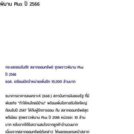
พิมาน Plus ปี 2566
กระแสตอบรับดี!! สลากออมทรัพย์ ชุดพราวพิมาน Plus 
ปี 2566
ธอส. เตรียมเปิดจำหน่ายเพิ่มอีก 10,000 ล้านบาท 
ธนาคารอาคารสงเคราะห์ (ธอส.) สถาบันการเงินของรัฐ ที่มี
พันธกิจ “ทำให้คนไทยมีบ้าน” พร้อมเพิ่มโอกาสรับโชคใหญ่
ต้อนรับปี 2567 ให้กับผู้รักการออม กับ สลากออมทรัพย์สุด
พรีเมียม ชุดพราวพิมาน Plus ปี 2566 หน่วยละ 10 ล้าน
บาท หลังจากได้รับความสนใจจากลูกค้าจำนวนมาก 
เนื่องจากสลากออมทรัพย์ดังกล่าว ให้ผลตอบแทนหน้าสลาก