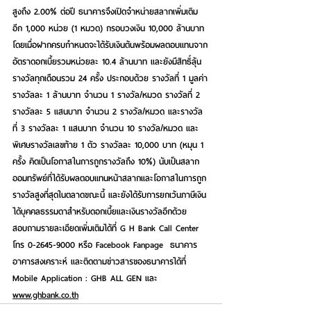
สูงถึง 2.00% ต่อปี ธนาคารจึงเปิดจำหน่ายสลากเพิ่มเติม
อีก 1,000 หน่วย (1 หมวด) กรอบวงเงิน 10,000 ล้านบาท 
โดยเมื่อฝากครบกำหนดจะได้รับเงินต้นพร้อมผลตอบแทนจาก
อัตราดอกเบี้ยรวมหน่วยละ 10.4 ล้านบาท และยังมีสิทธิ์ลุ้น
รางวัลทุกเดือนรวม 24 ครั้ง ประกอบด้วย รางวัลที่ 1 มูลค่า
รางวัลละ 1 ล้านบาท จำนวน 1 รางวัล/หมวด รางวัลที่ 2 
รางวัลละ 5 แสนบาท จำนวน 2 รางวัล/หมวด และรางวัล
ที่ 3 รางวัลละ 1 แสนบาท จำนวน 10 รางวัล/หมวด และ
พิเศษรางวัลเลขท้าย 1 ตัว รางวัลละ 10,000 บาท (หมุน 1 
ครั้ง คิดเป็นโอกาสในการถูกรางวัลถึง 10%) นับเป็นสลาก
ออมทรัพย์ที่ได้รับผลตอบแทนหน้าสลากและโอกาสในการถูก
รางวัลสูงที่สุดในตลาดขณะนี้ และยังได้รับการยกเว้นภาษีเงิน
ได้บุคคลธรรมดาสำหรับดอกเบี้ยและเงินรางวัลอีกด้วย 
สอบถามรายละเอียดเพิ่มเติมได้ที่ G H Bank Call Center 
โทร 0-2645-9000 หรือ Facebook Fanpage  ธนาคาร
อาคารสงเคราะห์ และติดตามข่าวสารของธนาคารได้ที่ 
Mobile Application : GHB ALL GEN และ 
www.ghbank.co.th