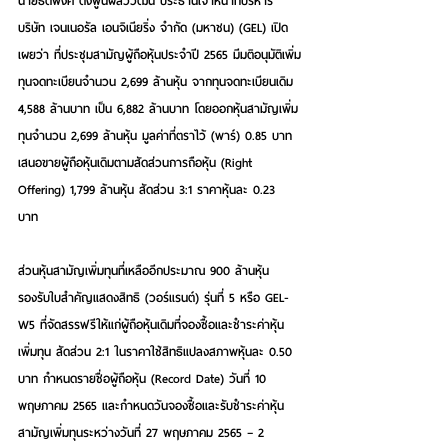
นายธิติพงศ์ ตั้งพูนผลวิวัฒน์ ประธานเจ้าหน้าที่บริหาร 
บริษัท เจนเนอรัล เอนจิเนียริ่ง จำกัด (มหาชน) (GEL) เปิด
เผยว่า ที่ประชุมสามัญผู้ถือหุ้นประจำปี 2565 มีมติอนุมัติเพิ่ม
ทุนจดทะเบียนจำนวน 2,699 ล้านหุ้น จากทุนจดทะเบียนเดิม 
4,588 ล้านบาท เป็น 6,882 ล้านบาท โดยออกหุ้นสามัญเพิ่ม
ทุนจำนวน 2,699 ล้านหุ้น มูลค่าที่ตราไว้ (พาร์) 0.85 บาท 
เสนอขายผู้ถือหุ้นเดิมตามสัดส่วนการถือหุ้น (Right 
Offering) 1,799 ล้านหุ้น สัดส่วน 3:1 ราคาหุ้นละ 0.23 
บาท 
ส่วนหุ้นสามัญเพิ่มทุนที่เหลืออีกประมาณ 900 ล้านหุ้น 
รองรับใบสำคัญแสดงสิทธิ (วอร์แรนต์) รุ่นที่ 5 หรือ GEL-
W5 ที่จัดสรรฟรีให้แก่ผู้ถือหุ้นเดิมที่จองซื้อและชำระค่าหุ้น
เพิ่มทุน สัดส่วน 2:1 ในราคาใช้สิทธิแปลงสภาพหุ้นละ 0.50 
บาท กำหนดรายชื่อผู้ถือหุ้น (Record Date) วันที่ 10 
พฤษภาคม 2565 และกำหนดวันจองซื้อและรับชำระค่าหุ้น
สามัญเพิ่มทุนระหว่างวันที่ 27 พฤษภาคม 2565 – 2 