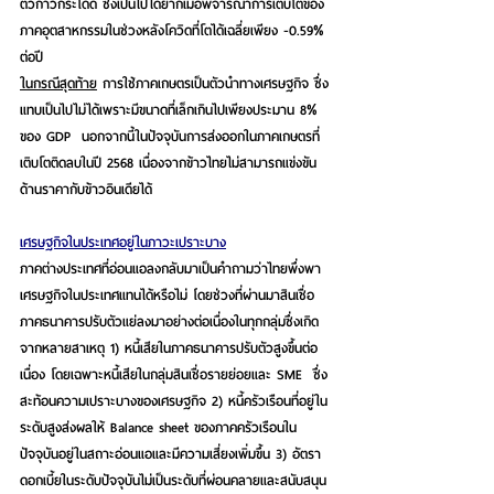
ตัวก้าวกระโดด ซึ่งเป็นไปได้ยากเมื่อพิจารณาการเติบโตของ
ภาคอุตสาหกรรมในช่วงหลังโควิดที่โตได้เฉลี่ยเพียง -0.59% 
ต่อปี 
ในกรณีสุดท้าย
การใช้ภาคเกษตรเป็นตัวนำทางเศรษฐกิจ 
ซึ่ง
แทบเป็นไปไม่ได้เพราะมีขนาดที่เล็กเกินไปเพียงประมาน 8% 
ของ GDP  นอกจากนี้
ในปัจจุบัน
การส่งออกในภาคเกษตรที่
เติบโตติดลบในปี 2568 เนื่องจากข้าวไทยไม่สามารถแข่งขัน
ด้านราคากับข้าวอินเดียได้
เศรษฐกิจในประเทศอยู่ในภาวะเปราะบาง
ภาคต่างประเทศที่อ่อนแอลงกลับมาเป็นคำถามว่าไทยพึ่งพา
เศรษฐกิจในประเทศแทนได้หรือไม่
 โ
ดยช่วงที่ผ่านมาสินเชื่อ
ภาคธนาคารปรับตัวแย่ลงมาอย่างต่อเนื่องในทุกกลุ่ม
ซึ่งเกิด
จากหลายสาเหตุ 1) หนี้เสียในภาคธนาคารปรับตัวสูงขึ้นต่อ
เนื่อง โดยเฉพาะหนี้เสียในกลุ่มสินเชื่อรายย่อยและ SME  ซึ่ง
สะท้อนความเปราะบางของเศรษฐกิจ 2) หนี้ครัวเรือนที่อยู่ใน
ระดับสูงส่งผลให้ Balance sheet ของภาคครัวเรือนใน
ปัจจุบันอยู่ในสถาะอ่อนแอและมีความเสี่ยงเพิ่มขึ้น 3) อัตรา
ดอกเบี้ยในระดับปัจจุบันไม่เป็นระดับที่ผ่อนคลายและสนับสนุน