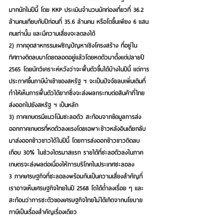
มากนักในปีนี้ โดย KKP ประเมินจำนวนนักท่องเที่ยวที่ 36.2 
ล้านคนเทียบกับปีก่อนที่ 35.6 ล้านคน หรือโตขึ้นเพียง 6 แสน
คนเท่านั้น และมีความเสี่ยงจะลดลงได้
2) 
ภาคอุตสาหกรรมเผชิญปัญหาเชิงโครงสร้าง
 ที่อยู่ใน
ทิศทางติดลบมาโดยตลอดอยู่แล้วโดยหดตัวมาตั้งแต่ปลายปี 
2565 โดยนักวิเคราะห์หวังว่าจะฟื้นตัวขึ้นได้บ้างในปีนี้ แต่การ
ประกาศขึ้นภาษีนำเข้าของสหรัฐ ฯ จะเป็นปัจจัยลบเพิ่มเติมที่
ทำให้เห็นการฟื้นตัวได้ยากซึ่งจะส่งผลกระทบต่อสินค้าที่ไทย
ส่งออกไปยังสหรัฐ ฯ เป็นหลัก
3) 
ภาคเกษตรมีแนวโน้มชะลอตัว
 สะท้อนจากข้อมูลการส่ง
ออกภาคเกษตรที่หดตัวลงแรงโดยเฉพาะข้าวหลังอินเดียกลับ
มาส่งออกข้าวขาวได้ในปีนี้ โดยการส่งออกข้าวขาวติดลบ
เกือบ 30% ในช่วงไตรมาสแรก รายได้ที่ชะลอตัวลงในภาค
เกษตรจะส่งผลต่อเนื่องให้การบริโภคในประเทศชะลอลง
3 ภาคเศรษฐกิจที่ชะลอลงพร้อมกันเป็นความเสี่ยงสำคัญที่
เราอาจเห็นเศรษฐกิจไทยในปี 2568 โตได้ต่ำลงเรื่อย ๆ และ
สะท้อนว่าการชะตัวของเศรษฐกิจไทยไม่ได้เกิดจากนโยบาย
ภาษีเป็นเรื่องสำคัญเรื่องเดียว