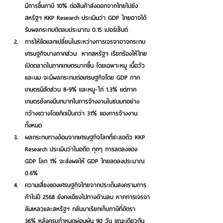
มีการขึ้นภาษี 10% ต่อสินค้าส่งออกจากไทยไปยัง
สหรัฐฯ KKP Research ประเมินว่า GDP ไทยอาจได้
รับผลกระทบติดลบประมาณ 0.15 เปอร์เซ็นต์
การให้ข้อแลกเปลี่ยนในระหว่างการเจรจาอาจกระทบ
เศรษฐกิจบางภาคส่วน
  หากสหรัฐฯ เรียกร้องให้ไทย
เปิดตลาดในภาคเกษตรมากขึ้น โดยเฉพาะหมู เนื้อวัว 
และนม จะมีผลกระทบต่อเศรษฐกิจโดย GDP ภาค
เกษตรมีสัดส่วน 8-9% และหมู-ไก่ 1.3% แต่ภาค
เกษตรยังคงมีบทบาทในการจ้างงานในชนบทอย่าง
กว้างขวางโดยคิดเป็นกว่า 31% ของการจ้างงาน
ทั้งหมด  
ผลกระทบทางอ้อมจากเศรษฐกิจโลกที่ชะลอตัว
 KKP 
Research ประเมินว่าในอดีต ทุกๆ การลดลงของ 
GDP โลก 1% จะส่งผลให้ GDP ไทยลดลงประมาณ 
0.6%
ความเสี่ยงของเศรษฐกิจไทยจากประเด็นสงครามการ
ค้าในปี 2568 ยังคงเอียงไปทางด้านลบ
 หากการเจรจา
ล้มเหลวและสหรัฐฯ กลับมาเรียกเก็บภาษีที่อัตรา 
36% หลังครบกำหนดผ่อนผัน 90 วัน ขณะเดียวกัน