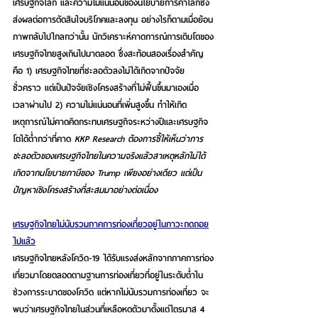
เศรษฐกิจโลก และความไม่แน่นอนของนโยบายการค้าโลกซึ่ง
ส่งผลต่อการตัดสินใจบริโภคและลงทุน 
อย่างไรก็ตามเมื่อย้อน
ภาพกลับไปไกลกว่านั้น นักวิเคราะห์คาดการณ์การเติบโตของ
เศรษฐกิจไทยสูงเกินไปมาตลอด ซึ่งสะท้อนสองเรื่องสำคัญ 
คือ 1) เศรษฐกิจไทยที่ชะลอตัวลงไม่ได้เกิดจากปัจจัย
ชั่วคราว แต่เป็นปัจจัยเชิงโครงสร้างที่ไม่ฟื้นขึ้นมาเองเมื่อ
เวลาผ่านไป 2) ความไม่แน่นอนที่เพิ่มสูงขึ้น ทำให้เกิด
เหตุการณ์ไม่คาดคิดกระทบเศรษฐกิจระหว่างปีและเศรษฐกิจ
โตได้ต่ำกว่าที่คาด 
KKP Research ต้องการชี้ให้เห็นว่าการ
ชะลอตัวของเศรษฐกิจไทยในความจริงแล้วสาเหตุหลักไม่ได้
เกิดจากนโยบายภาษีของ Trump เพียงอย่างเดียว แต่เป็น
ปัญหาเชิงโครงสร้างที่สะสมมาอย่างต่อเนื่อง
เศรษฐกิจไทยไม่นับรวมภาคการท่องเที่ยวอยู่ในภาวะถดถอย
ไปแล้ว
เศรษฐกิจไทยหลังโควิด-19 ได้รับแรงส่งหลักจากภาคการท่อง
เที่ยวมาโดยตลอดตามฐานการท่องเที่ยวที่อยู่ในระดับต่ำใน
ช่วงการระบาดของโควิด
 แต่หากไม่นับรวมการท่องเที่ยว จะ
พบว่าเศรษฐกิจไทยในส่วนที่เหลือหดตัวมาตั้งแต่ไตรมาส 4 