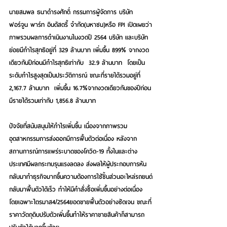
นายสมพล ธนาดำรงศักดิ์ กรรมการผู้จัดการ บริษัท 
ฟอร์จูน พาร์ท อินดัสตรี้ จำกัด(มหาชน)หรือ FPI เปิดเผยว่า
ภาพรวมผลการดำเนินงานในงวดปี 2564 บริษัท และบริษัท
ย่อยมีกำไรสุทธิอยู่ที่ 329 ล้านบาท เพิ่มขึ้น 899% จากงวด
เดียวกันปีก่อนมีกำไรสุทธิเท่ากับ  32.9 ล้านบาท  โดยเป็น
ระดับกำไรสูงสุดเป็นประวัติการณ์ ขณะที่รายได้รวมอยู่ที่ 
2,167.7 ล้านบาท  เพิ่มขึ้น 16.7%จากงวดเดียวกันของปีก่อน
มีรายได้รวมเท่ากับ 1,856.8 ล้านบาท 
ปัจจัยที่สนับสนุนให้กำไรเพิ่มขึ้น เนื่องจากภาพรวม
อุตสาหกรรมการส่งออกมีการฟื้นตัวต่อเนื่อง หลังจาก
สถานการณ์การแพร่ระบาดของโควิด-19 ทั้งในและต่าง
ประเทศมีผลกระทบรุนแรงลดลง ส่งผลให้ผู้ประกอบการหัน
กลับมาทำธุรกิจมากขึ้นความต้องการใช้ชิ้นส่วนอะไหล่รถยนต์
กลับมาฟื้นตัวได้เร็ว ทำให้มีคำสั่งซื้อเพิ่มขึ้นอย่างต่อเนื่อง 
โดยเฉพาะไตรมาส4/2564ยอดขายฟื้นตัวอย่างชัดเจน ขณะที่
ราคาวัตถุดิบปรับตัวเพิ่มขึ้นทำให้ราคาขายสินค้าก็สามารถ