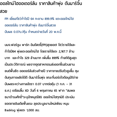
ออลไทม์ไฮออเดอร์ล้น ราคาสินค้าพุ่ง ดันมาร์จิ้น
สวย
FPI เยี่ยม!โชว์กำไรปี 64 ทะยาน 899.9% แตะออลไทม์ไฮ
ออเดอร์ล้น ราคาสินค้าพุ่ง ดันมาร์จิ้นสวย
ปันผล 0.07บ./หุ้น กำหนดจ่ายวันที่ 20 พ.ค.นี้  
บมจ.ฟอร์จูน พาร์ท อินดัสตรี้(FPI)สุดยอด! โชว์รายได้และ
กำไรปี64 พุ่งแตะออลไทม์ไฮ โดยรายได้แตะ 2,167.7 ล้าน
บาท
และกำไร 329 ล้านบาท เพิ่มขึ้น 899% ทำสถิติสูงสุด
เป็นประวัติการณ์ ผลจากอุตสาหกรรมส่งออกชิ้นส่วนยาน
ยนต์ฟื้นชัด ออเดอร์ล้นช่วงท้ายปี ราคาขายปรับตัวสูงขึ้น คุม
ต้นทุนการผลิตได้ดี ดันมาร์จิ้นพุ่ง ขณะที่บอร์ดใจดีอนุมัติจ่าย
ปันผลระหว่างกาลอัตรา 0.07 บาทต่อหุ้น (1 ก.ค. – 31 
ธ.ค.) เตรียมขึ้น XD วันที่ 6 พฤษภาคม 65 ฟาก "สมพล 
ธนาดำรงศักดิ์"ระบุปักหมุดปี65 ออลไทม์ไฮทุกมิติ ประเมิน
ยอดขายอินเดียฟื้นแรง ลุยประมูลงานใหม่เพียบ หนุน 
Backlog พุ่งแตะ 1,000 ลบ.  