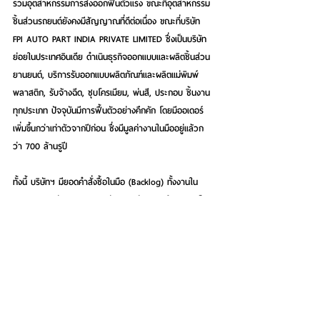
รวมอุตสาหกรรมการส่งออกฟื้นตัวแรง ขณะที่อุตสาหกรรม
ชิ้นส่วนรถยนต์ยังคงมีสัญญาณที่ดีต่อเนื่อง ขณะที่บริษัท 
FPI AUTO PART INDIA PRIVATE LIMITED ซึ่งเป็นบริษัท
ย่อยในประเทศอินเดีย ดำเนินธุรกิจออกแบบและผลิตชิ้นส่วน
ยานยนต์, บริการรับออกแบบผลิตภัณฑ์และผลิตแม่พิมพ์
พลาสติก, รับจ้างฉีด, ชุบโครเมียม, พ่นสี, ประกอบ ชิ้นงาน
ทุกประเภท ปัจจุบันมีการฟื้นตัวอย่างคึกคัก โดยมีออเดอร์
เพิ่มขึ้นกว่าเท่าตัวจากปีก่อน ซึ่งมีมูลค่างานในมืออยู่แล้วก
ว่า 700 ล้านรูปี  
ทั้งนี้ บริษัทฯ มียอดคำสั่งซื้อในมือ (Backlog) ทั้งงานใน
ประเทศ และต่างประเทศ มูลค่ารวมกว่า 800 ล้านบาท โดย
ทยอยรับรู้ในปีนี้ประมาณ 500 ล้านบาท และที่เหลือจะรับรู้ใน
ปีถัดไป ขณะเดียวกันมีแผนเตรียมยื่นประมูลงานใหม่เพิ่มเติม
อีก 300-400 ล้านบาท ซึ่งคาดว่าจะประมูลได้ประมาณ 
50% ดังนั้น มีโอกาสที่จะสนับสนุนให้งานในมือปีนี้เพิ่มขึ้นแตะ
ระดับ 1,000 ล้านบาท  