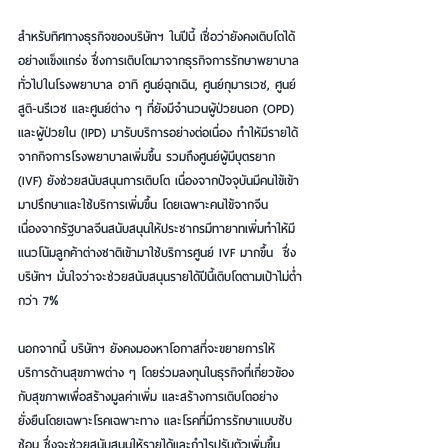
สำหรับทิศทางธุรกิจของบริษัทฯ ในปีนี้ เชื่อว่ายังคงเติบโตได้
อย่างแข็งแกร่ง ซึ่งการเติบโตมาจากธุรกิจการรักษาพยาบาล
ทั่วไปในโรงพยาบาล อาทิ ศูนย์ฉุกเฉิน, ศูนย์กุมารเวช, ศูนย์
สูติ-นรีเวช และศูนย์ต่าง ๆ ที่ยังมีจำนวนผู้ป่วยนอก (OPD) 
และผู้ป่วยใน (IPD) มารับบริการอย่างต่อเนื่อง ทำให้มีรายได้
จากกิจการโรงพยาบาลเพิ่มขึ้น รวมถึงศูนย์ผู้มีบุตรยาก 
(IVF) ยังช่วยสนับสนุนการเติบโต เนื่องจากปัจจุบันมีคนไข้เข้า
มาปรึกษาและใช้บริการเพิ่มขึ้น โดยเฉพาะคนไข้จากจีน
เนื่องจากรัฐบาลจีนสนับสนุนให้ประชากรมีทายาทเพิ่มทำให้มี
แนวโน้มลูกค้าต่างชาติเข้ามาใช้บริการศูนย์ IVF มากขึ้น  ซึ่ง
บริษัทฯ มั่นใจว่าจะช่วยสนับสนุนรายได้ปีนี้เติบโตตามเป้าไม่ต่ำ
กว่า 7%
นอกจากนี้ บริษัทฯ ยังคงมองหาโอกาสที่จะขยายการให้
บริการด้านสุขภาพต่าง ๆ โดยร่วมลงทุนในธุรกิจที่เกี่ยวข้อง
กับสุขภาพเพื่อสร้างมูลค่าเพิ่ม และสร้างการเติบโตอย่าง
ยั่งยืนโดยเฉพาะโรคเฉพาะทาง และโรคที่มีการรักษาแบบซับ
ซ้อน ซึ่งจะช่วยสนับสนุนให้รายได้และกำไรปรับตัวเพิ่มขึ้น