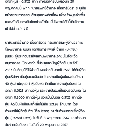
อัตราหุ้นละ 0.3125 บาท กำหนดจ่ายปันผลวันที่ 20 
พฤษภาคมนี้ ฟาก “นายแพทย์อำนาจ เอื้ออารีมิตร” ระบุเดิน
หน้าขยายการลงทุนด้านสุขภาพต่อเนื่อง เพื่อสร้างมูลค่าเพิ่ม
และผลักดันการเติบโตอย่างยั่งยืน มั่นใจรายได้ปีนี้เติบโตตาม
เป้าไม่ต่ำกว่า 7%
นายแพทย์อำนาจ เอื้ออารีมิตร กรรมการและผู้อำนวยการ
โรงพยาบาล บริษัท เอกชัยการแพทย์ จำกัด (มหาชน) 
(EKH) ผู้ประกอบธุรกิจสถานพยาบาลเอกชนในจังหวัด
สมุทรสาคร เปิดเผยว่า ที่ประชุมสามัญผู้ถือหุ้นประจำปี 
2567 มีมติอนุมัติให้จ่ายปันผลสำหรับงวดปี 2566 ให้กับผู้ถือ
หุ้นบริษัทฯ เป็นหุ้นและเงินสด โดยจ่ายเป็นหุ้นปันผลในอัตรา 
40 หุ้นสามัญต่อ 1 หุ้นปันผล คิดเป็นการจ่ายหุ้นปันผลใน
อัตรา 0.0125 บาทต่อหุ้น และจ่ายปันผลเป็นเงินสดปันผล ใน
อัตรา 0.3000 บาทต่อหุ้น รวมเป็นปันผล 0.3125 บาทต่อ
หุ้น คิดเป็นเงินปันผลทั้งสิ้นไม่เกิน 221.93 ล้านบาท โดย
กำหนดให้ผู้ถือหุ้นที่จะมีชื่อปรากฏ ณ วันกำหนดรายชื่อผู้ถือ
หุ้น (Record Date) ในวันที่ 8 พฤษภาคม 2567 และกำหนด
วันจ่ายเงินปันผล ในวันที่ 20 พฤษภาคม 2567