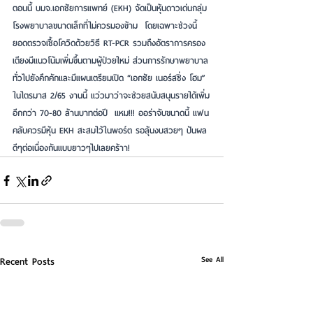
ตอนนี้ บมจ.เอกชัยการแพทย์ (EKH) จัดเป็นหุ้นดาวเด่นกลุ่ม
โรงพยาบาลขนาดเล็กที่ไม่ควรมองข้าม  โดยเฉพาะช่วงนี้
ยอดตรวจเชื้อโควิดด้วยวิธี RT-PCR รวมถึงอัตราการครอง
เตียงมีแนวโน้มเพิ่มขึ้นตามผู้ป่วยใหม่ ส่วนการรักษาพยาบาล
ทั่วไปยังคึกคักและมีแผนเตรียมเปิด “เอกชัย เนอร์สซิ่ง โฮม” 
ในไตรมาส 2/65 งานนี้ แว่วมาว่าจะช่วยสนับสนุนรายได้เพิ่ม
อีกกว่า 70-80 ล้านบาทต่อปี  แหม!!! ออร่าจับขนาดนี้ แฟน
คลับควรมีหุ้น EKH สะสมไว้ในพอร์ต รอลุ้นงบสวยๆ ปันผล
ดีๆต่อเนื่องกันแบบยาวๆไปเลยคร้าา!
See All
Recent Posts