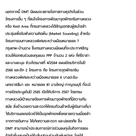
นอกจากนี้ DMT มีแผนจะขยายโอกาสทางธุรกิจในส่วน
โครงการอื่น ๆ ที่สนใจโครงการพัฒนาจุดพักรถริมทางหลวง
หรือ Rest Area ที่กรมทางหลวงได้เชิญเอกชนผู้สนใจเข้า
ประชุมเพื่อรับฟังความคิดเห็น (Market Sounding) สำหรับ
โครงการบนทางหลวงพิเศษระหว่างเมืองหมายเลข 7 
กรุงเทพ-บ้านฉาง ซึ่งกรมทางหลวงมีแผนที่จะประกาศเชิญ
ชวนให้เอกชนร่วมลงทุนแบบ PPP จำนวน 2 แห่ง ที่ศรีราชา
และบางละมุง ช่วงไตรมาสที่ 4/2564 แผนเปิดบริการในปี 
2566 และอีก 2 โครงการ คือ โครงการจุดพักรถริม
ทางหลวงพิเศษระหว่างเมืองหมายเลข 6 บางปะอิน-
นครราชสีมา และ หมายเลข 81 บางใหญ่-กาญจนบุรี ที่จะมี
การเปิดประมูลในปี 2565 เปิดให้บริการ 2567 โดยกรม
ทางหลวงมีเป้าหมายต้องการพัฒนาจุดพักรถที่มีความทัน
สมัย สิ่งอำนวยความสะดวกให้ครบถ้วนสำหรับผู้เดินทางที่มา
ใช้บริการมอเตอร์เวย์ให้เป็นจุดพักรถเพื่อคลายความเมื่อยล้า
จากการเดินทาง ให้เกิดความสะดวก และปลอดภัย ซึ่ง 
DMT สามารถนำประสบการณ์การร่วมลงทุนในกิจการของ
รัฐเข้ายื่นเสนอเป็นผู้รับสัมปทานร่วมกับพันธมิตร โดยใช้