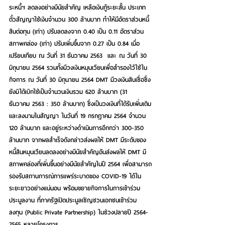
ระหนี้ฯ ลดลงอย่างมีนัยสำคัญ เหลือเงินกู้ระยะสั้น ประเภท
ตั๋วสัญญาใช้เงินจำนวน 300 ล้านบาท ทำให้มีอัตราส่วนหนี้
สินต่อทุน (เท่า) ปรับลดลงจาก 0.40 เป็น 0.11 อัตราส่วน
สภาพคล่อง (เท่า) ปรับเพิ่มขึ้นจาก 0.27 เป็น 0.84 เมื่อ
เปรียบเทียบ ณ วันที่ 31 ธันวาคม 2563  และ ณ วันที่ 30 
มิถุนายน 2564 รวมทั้งมีวงเงินหมุนเวียนเพื่อสำรองไว้ใช้ใน
กิจการ ณ วันที่ 30 มิถุนายน 2564 DMT มีวงเงินสินเชื่อซึ่ง
ยังมิได้เบิกใช้เป็นจำนวนเงินรวม 620 ล้านบาท (31 
ธันวาคม 2563 : 350 ล้านบาท) ซึ่งเป็นวงเงินที่ได้รับเพิ่มเติม
และลงนามในสัญญา ในวันที่ 19 กรกฎาคม 2564 จำนวน 
120 ล้านบาท และอยู่ระหว่างดำเนินการอีกกว่า 300-350 
ล้านบาท จากผลสำเร็จดังกล่าวส่งผลให้ DMT มีระดับของ
หนี้สินหมุนเวียนลดลงอย่างมีนัยสำคัญอันส่งผลให้ DMT มี
สภาพคล่องที่เพิ่มขึ้นอย่างมีนัยสำคัญในปี 2564 เพื่อสามารถ
รองรับสถานการณ์การแพร่ระบาดของ COVID-19 ได้ใน
ระยะยาวอย่างแน่นอน พร้อมขยายกิจการในการเข้าร่วม
ประมูลงาน ที่ภาครัฐเปิดประมูลเชิญชวนเอกชนเข้าร่วม
ลงทุน (Public Private Partnership) ในช่วงปลายปี 2564-
2565 หลายโครงการ 