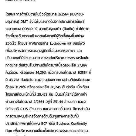
โดยผลการดำเนินงานในช่วงไตรมาส 2/2564 (เมษายน-
มิถุนายน) DMT ยังได้รับแรงกดดันจากสถานการณ์แพร่
ระบาดของ COVID-19 สายพันธุ์เดลต้า (อินเดีย) ทำให้ภาค
รัฐเพิ่มระดับความเข้มงวดหลังจากมีผู้ติดเชื้อสูงขึ้นอย่าง
รวดเร็ว โดยประกาศมาตรการ Lockdown และเคอร์ฟิว 
เพื่อบริหารจัดการควบคุมผู้ติดเชื้อในเขตกรุงเทพฯ และ
ปริมณฑลที่มีจำนวนมาก ส่งผลต่อปริมาณการจราจรในเส้น
ทางยกระดับส่วนสัมปทานเดิมไตรมาสนี้ลดลงเหลือ 27,897 
คันต่อวัน หรือลดลง 36.29% เมื่อเทียบกับไตรมาส 1/2564 ที่
มี 43,758 คันต่อวัน และส่วนต่อขยายทางด้านทิศเหนือชะลอ
ตัวลง 31.28% หรือลดลงเหลือ 20,245 คันต่อวัน เมื่อเทียบ
ไตรมาสก่อนหน้านี้ที่มี 29,473 คัน เป็นผลให้รายได้จากค่า
ผ่านทางในไตรมาส 2/2564 อยู่ที่ 251.44 ล้านบาท และมี
กำไรสุทธิ 63.15 ล้านบาท และจากการที่ DMT มีการดำเนิน
การตามแผนบริหารจัดการด้านต้นทุนทางการเงินที่มี
ประสิทธิภาพภายใต้แผน BCP หรือ Business Continuity 
Plan เพื่อบริหารความเสี่ยงตั้งแต่การแพร่ระบาดของโรคใน