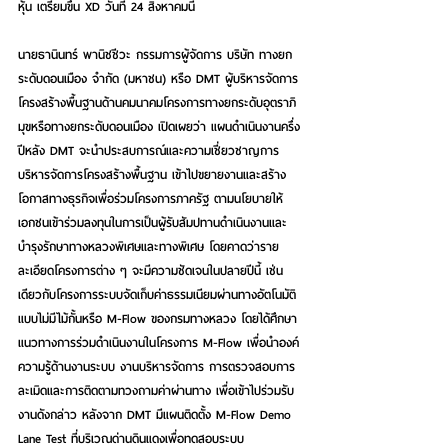
หุ้น เตรียมขึ้น XD วันที่ 24 สิงหาคมนี้
นายธานินทร์ พานิชชีวะ กรรมการผู้จัดการ บริษัท ทางยก
ระดับดอนเมือง จำกัด (มหาชน) หรือ DMT
 ผู้บริหารจัดการ
โครงสร้างพื้นฐานด้านคมนาคมโครงการทางยกระดับอุตราภิ
มุขหรือทางยกระดับดอนเมือง เปิดเผยว่า แผนดำเนินงานครึ่ง
ปีหลัง DMT จะนำประสบการณ์และความเชี่ยวชาญการ
บริหารจัดการโครงสร้างพื้นฐาน เข้าไปขยายงานและสร้าง
โอกาสทางธุรกิจเพื่อร่วมโครงการภาครัฐ ตามนโยบายให้
เอกชนเข้าร่วมลงทุนในการเป็นผู้รับสัมปทานดำเนินงานและ
บำรุงรักษาทางหลวงพิเศษและทางพิเศษ โดยคาดว่าราย
ละเอียดโครงการต่าง ๆ จะมีความชัดเจนในปลายปีนี้ เช่น
เดียวกับโครงการระบบจัดเก็บค่าธรรมเนียมผ่านทางอัตโนมัติ
แบบไม่มีไม้กั้นหรือ M-Flow ของกรมทางหลวง โดยได้ศึกษา
แนวทางการร่วมดำเนินงานในโครงการ M-Flow เพื่อนำองค์
ความรู้ด้านงานระบบ งานบริหารจัดการ การตรวจสอบการ
ละเมิดและการติดตามทวงถามค่าผ่านทาง เพื่อเข้าไปร่วมรับ
งานดังกล่าว หลังจาก DMT มีแผนติดตั้ง M-Flow Demo 
Lane Test ที่บริเวณด่านดินแดงเพื่อทดสอบระบบ 