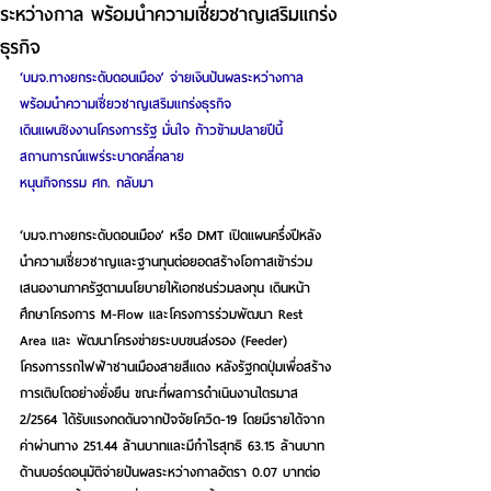
ระหว่างกาล พร้อมนำความเชี่ยวชาญเสริมแกร่ง
ธุรกิจ
‘บมจ.ทางยกระดับดอนเมือง’ จ่ายเงินปันผลระหว่างกาล 
พร้อมนำความเชี่ยวชาญเสริมแกร่งธุรกิจ 
เดินแผนชิงงานโครงการรัฐ มั่นใจ ก้าวข้ามปลายปีนี้ 
สถานการณ์แพร่ระบาดคลี่คลาย 
หนุนกิจกรรม ศก. กลับมา  
‘บมจ.ทางยกระดับดอนเมือง’ หรือ DMT เปิดแผนครึ่งปีหลัง 
นำความเชี่ยวชาญและฐานทุนต่อยอดสร้างโอกาสเข้าร่วม
เสนองานภาครัฐตามนโยบายให้เอกชนร่วมลงทุน เดินหน้า
ศึกษาโครงการ M-Flow และโครงการร่วมพัฒนา Rest 
Area และ พัฒนาโครงข่ายระบบขนส่งรอง (Feeder) 
โครงการรถไฟฟ้าชานเมืองสายสีแดง หลังรัฐกดปุ่มเพื่อสร้าง
การเติบโตอย่างยั่งยืน ขณะที่ผลการดำเนินงานไตรมาส 
2/2564 ได้รับแรงกดดันจากปัจจัยโควิด-19 โดยมีรายได้จาก
ค่าผ่านทาง 251.44 ล้านบาทและมีกำไรสุทธิ 63.15 ล้านบาท 
ด้านบอร์ดอนุมัติจ่ายปันผลระหว่างกาลอัตรา 0.07 บาทต่อ