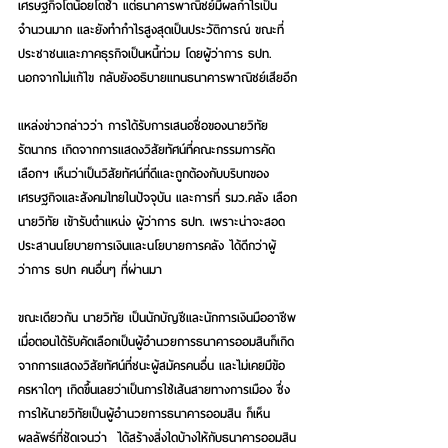
เศรษฐกิจโตน้อยโตช้า แต่ธนาคารพาณิชย์มีผลกำไรเป็น
จำนวนมาก และยังทำกำไรสูงสุดเป็นประวัติการณ์ ขณะที่
ประชาชนและภาคธุรกิจเป็นหนี้ท่วม โดยผู้ว่าการ ธปท. 
นอกจากไม่แก้ไข กลับยังอธิบายแทนธนาคารพาณิชย์เสียอีก
แหล่งข่าวกล่าวว่า การได้รับการเสนอชื่อของนายวิทัย 
รัตนากร เกิดจากการแสดงวิสัยทัศน์ที่คณะกรรมการคัด
เลือกฯ เห็นว่าเป็นวิสัยทัศน์ที่ดีและถูกต้องกับบริบทของ
เศรษฐกิจและสังคมไทยในปัจจุบัน และการที่ รมว.คลัง เลือก
นายวิทัย เข้ารับตำแหน่ง ผู้ว่าการ ธปท. เพราะน่าจะสอด
ประสานนโยบายการเงินและนโยบายการคลัง ได้ดีกว่าผู้
ว่าการ ธปท คนอื่นๆ ที่ผ่านมา
ขณะเดียวกัน นายวิทัย เป็นนักบัญชีและนักการเงินมืออาชีพ 
เมื่อตอนได้รับคัดเลือกเป็นผู้อำนวยการธนาคารออมสินก็เกิด
จากการแสดงวิสัยทัศน์ที่ชนะผู้สมัครคนอื่น และไม่เคยมีข้อ
ครหาใดๆ เกิดขึ้นเลยว่าเป็นการใช้เส้นสายทางการเมือง ซึ่ง
การให้นายวิทัยเป็นผู้อำนวยการธนาคารออมสิน ก็เห็น
ผลลัพธ์ที่ชัดเจนว่า  ได้สร้างสิ่งใดบ้างให้กับธนาคารออมสิน