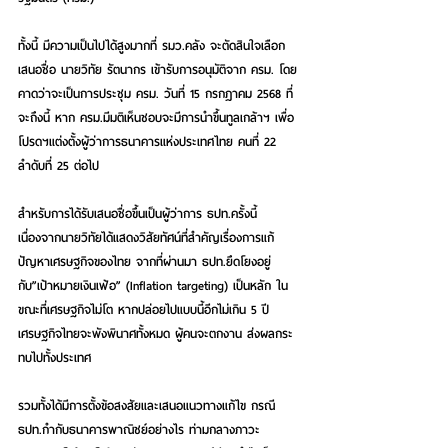
ทั้งนี้ มีความเป็นไปได้สูงมากที่ รมว.คลัง จะตัดสินใจเลือก
เสนอชื่อ นายวิทัย รัตนากร เข้ารับการอนุมัติจาก ครม. โดย
คาดว่าจะเป็นการประชุม ครม. วันที่ 15 กรกฎาคม 2568 ที่
จะถึงนี้ หาก ครม.มีมติเห็นชอบจะมีการนำขึ้นทูลเกล้าฯ เพื่อ
โปรดฯแต่งตั้งผู้ว่าการธนาคารแห่งประเทศไทย คนที่ 22 
ลำดับที่ 25 ต่อไป
สำหรับการได้รับเสนอชื่อขึ้นเป็นผู้ว่าการ ธปท.ครั้งนี้ 
เนื่องจากนายวิทัยได้แสดงวิสัยทัศน์ที่สำคัญเรื่องการแก้
ปัญหาเศรษฐกิจของไทย จากที่ผ่านมา ธปท.ยึดโยงอยู่
กับ”เป้าหมายเงินเฟ้อ” (Inflation targeting) เป็นหลัก ใน
ขณะที่เศรษฐกิจไม่โต หากปล่อยไปแบบนี้อีกไม่เกิน 5 ปี 
เศรษฐกิจไทยจะพังพินาศทั้งหมด ผู้คนจะตกงาน ส่งผลกระ
ทบไปทั้งประเทศ
รวมทั้งได้มีการตั้งข้อสงสัยและเสนอแนวทางแก้ไข กรณี 
ธปท.กำกับธนาคารพาณิชย์อย่างไร ท่ามกลางภาวะ