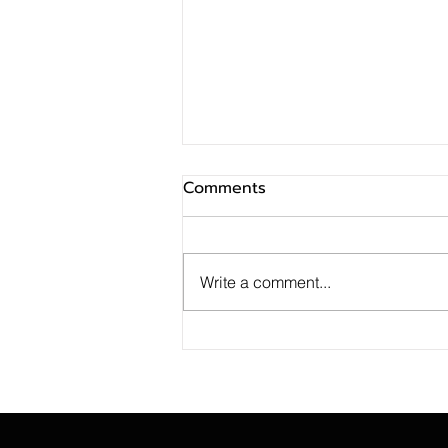
Comments
Write a comment...
SINO ประกาศ Q2/69 ทำกำไร
สุทธิ 10 ล้านบาท ฟื้นตัวแกร่ง
จากไตรมาสก่อน เตรียมจ่าย
ปันผลระหว่างกาล 0.014423