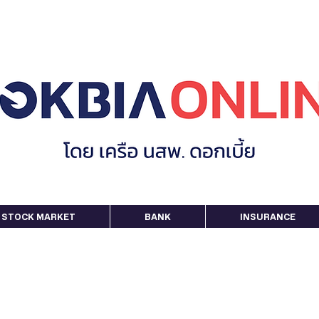
STOCK MARKET
BANK
INSURANCE