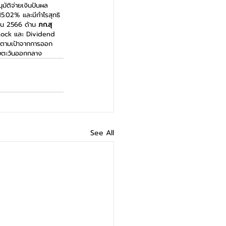
นุมัติจ่ายเงินปันผล
15.02% และมีกำไรสุทธิ 
ายน 2566 ด้าน 
ภก.สุ
h Stock และ Dividend 
บโตตามเป้าจากการออก
ถบตะวันออกกลาง   
See All