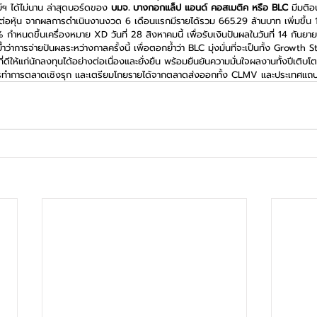
ฯ ได้ไม่นาน ล่าสุดบอร์ดของ 
บมจ. บางกอกแล็ป แอนด์ คอสเมติค หรือ BLC 
มีมติอ
่อหุ้น จากผลการดำเนินงานงวด 6 เดือนแรกมีรายได้รวม 665.29 ล้านบาท เพิ่มขึ้น 
% กำหนดขึ้นเครื่องหมาย XD วันที่ 28 สิงหาคมนี้ เพื่อรับเงินปันผลในวันที่ 14 กันย
ำว่าการจ่ายปันผลระหว่างกาลครั้งนี้ เพื่อตอกย้ำว่า BLC มุ่งมั่นที่จะเป็นทั้ง Growt
ีให้แก่นักลงทุนได้อย่างต่อเนื่องและยั่งยืน พร้อมยืนยันความมั่นใจผลงานทั้งปีเติ
ูง การทำการตลาดเชิงรุก และเตรียมโกยรายได้จากตลาดส่งออกทั้ง CLMV และประเทศแ