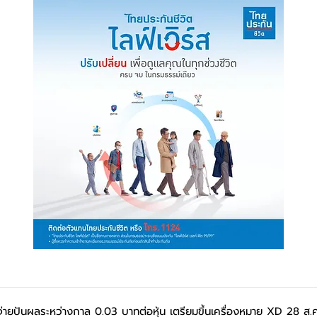
่ายปันผลระหว่างกาล 0.03 บาทต่อหุ้น เตรียมขึ้นเครื่องหมาย XD 28 ส.ค.