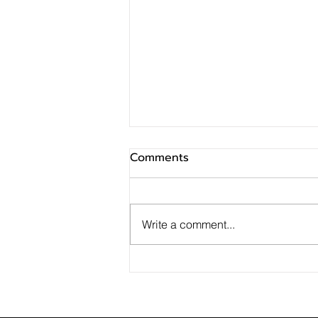
Comments
Write a comment...
SINO ประกาศ Q2/69 ทำกำไร
สุทธิ 10 ล้านบาท ฟื้นตัวแกร่ง
จากไตรมาสก่อน เตรียมจ่าย