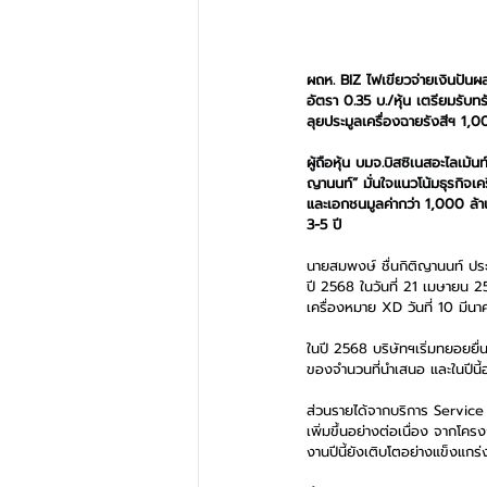
ผถห. BIZ ไฟเขียวจ่ายเงินปันผ
อัตรา 0.35 บ./หุ้น เตรียมรับทรั
ลุยประมูลเครื่องฉายรังสีฯ 1,
ผู้ถือหุ้น บมจ.บิสซิเนสอะไลเม้น
ญานนท์” มั่นใจแนวโน้มธุรกิจเ
และเอกชนมูลค่ากว่า 1,000 ล้าน
3-5 ปี
นายสมพงษ์ ชื่นกิติญานนท์ ประธา
ปี 2568 ในวันที่ 21 เมษายน 2
เครื่องหมาย XD วันที่ 10 มี
ในปี 2568 บริษัทฯเริ่มทยอยยื
ของจำนวนที่นำเสนอ และในปีนี
ส่วนรายได้จากบริการ Service
เพิ่มขึ้นอย่างต่อเนื่อง จากโ
งานปีนี้ยังเติบโตอย่างแข็งแกร่