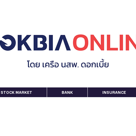
STOCK MARKET
BANK
INSURANCE