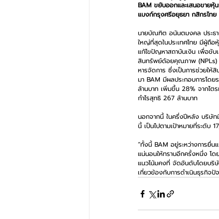
BAM ขยับออกและเสนอขายหุ้นกู้ 
แบงก์กรุงศรีอยุธยา กสิกรไทย แล
นายบัณฑิต อนันตมงคล ประธานเจ
ใหญ่ที่สุดในประเทศไทย มีผู้ถื
แก้ไขปัญหาสถาบันเงิน เพื่อขั
สินทรัพย์ด้อยคุณภาพ (NPLs) 
หารจัดการ ซึ่งเป็นการช่วยให้ส
มา BAM มีผลประกอบการโดยรวมอย
ล้านบาท เพิ่มขึ้น 28% จากไตรมา
กำไรสุทธิ 267 ล้านบาท 
นอกจากนี้ ในครึ่งปีหลัง บริษั
นี้ เป็นไปตามเป้าหมายที่ระดับ 
“ทั้งนี้ BAM อยู่ระหว่างการยื
แน่นอนให้ทราบอีกครั้งหนึ่ง โดย
แนวโน้มคงที่ จัดอันดับโดยบริษั
เกี่ยวข้องกับการดำเนินธุรกิจป