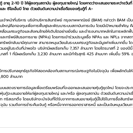
อายุ 2-10 ปี ให้ผู้ลงทุนสถาบัน ผู้ลงทุนรายใหญ่ โดยคาดว่าจะเสนอขายระหว่างวันที่ 
ะ ซีไอเอ็มบี ไทย ด้วยอันดับความน่าเชื่อถือของหุ้นกู้ที่ A- 
้าหน้าที่บริหาร บริษัทบริหารสินทรัพย์ กรุงเทพพาณิชย์ (BAM) กล่าวว่า BAM เป็นบร
อหุ้นใหญ่คือกองทุนเพื่อการฟื้นฟูและพัฒนาระบบสถาบันการเงิน โดยมีเป้าหมายสำคัญ คื
บเคลื่อนเศรษฐกิจและสังคมไทยให้เติบโตอย่างยั่งยืน และดำรงบทบาทหลักในการพลิกฟื้
และทรัพย์สินรอการขาย (NPAs) โดยการเข้าร่วมประมูลซื้อ NPAs และ NPLs จากสถาบั
ินทรัพย์กลับมามีคุณภาพ สามารถหมุนเวียนในระบบเศรษฐกิจและมีมูลค่าเพิ่มมากขึ้น โดย
ู่ในระดับที่น่าพอใจ บริษัทมีผลเรียกเก็บ 7,357 ล้านบาท โดยไตรมาสที่ 2 ของปีนี้ 
สที่ 1 ที่มีผลเรียกเก็บ 3,230 ล้านบาท และมีกำไรสุทธิ 425 ล้านบาท เพิ่มขึ้น 59% จา
ทมีการปรับกลยุทธ์ธุรกิจให้สอดคล้องกับสถานการณ์เศรษฐกิจในปัจจุบัน เพื่อผลักดันให
17,800 ล้านบาท
่นแบบแสดงรายการข้อมูลเพื่อเตรียมพร้อมที่จะออกและเสนอขายหุ้นกู้ชุดใหม่ โดยจะประกา
หุ้นกู้จะเสนอขายให้แก่ผู้ลงทุนรายใหญ่ และ/หรือ ผู้ลงทุนสถาบัน ด้วยอันดับความน่าเชื่อ
ท ทริสเรทติ้ง โดยบริษัทจะนำเงินที่ได้รับจากการเสนอขายหุ้นกู้นี้ไปใช้ในการซื้อสินทรัพ
ัจจุบัน รวมถึงการชำระคืนเงินกู้ หรือหนี้จากการออกตราสารหนี้ และเป็นเงินหมุนเวีย