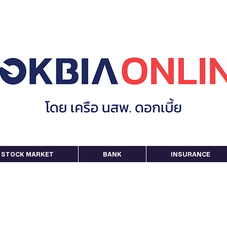
STOCK MARKET
BANK
INSURANCE