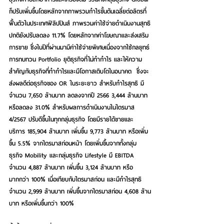
ก็ปรับเพิ่มขึ้นโดยหลักจากภาพรวมกำไรขั้นต้นเฉลี่ยต่อลิตรที่
ฟื้นตัวในประเทศฟิลิปปินส์ ภาพรวมค่าใช้จ่ายดำเนินงานสุทธิ
ปกติยังปรับลดลง 11.7% โดยหลักจากค่าโฆษณาและส่งเสริม
การขาย ซึ่งในปีที่ผ่านมามีค่าใช้จ่ายพิเศษเนื่องจากใช้กลยุทธ์
การทบทวน Portfolio ยุติธุรกิจที่ไม่ทำกำไร และให้ความ
สำคัญกับธุรกิจที่ทำกำไรและมีโอกาสเติบโตในอนาคต  ซึ่งจะ
ส่งผลดีต่อธุรกิจของ OR ในระยะยาว สำหรับกำไรสุทธิ มี
จำนวน 7,650 ล้านบาท ลดลงจากปี 2566 3,444 ล้านบาท 
หรือลดลง 31.0% สำหรับผลการดำเนินงานในไตรมาส 
4/2567 ปรับดีขึ้นในทุกกลุ่มธุรกิจ โดยมีรายได้ขายและ
บริการ 185,904 ล้านบาท เพิ่มขึ้น 9,773 ล้านบาท หรือเพิ่ม
ขึ้น 5.5% จากไตรมาสก่อนหน้า โดยเพิ่มขึ้นจากทั้งกลุ่ม
ธุรกิจ Mobility และกลุ่มธุรกิจ Lifestyle มี EBITDA 
จำนวน 4,887 ล้านบาท เพิ่มขึ้น 3,124 ล้านบาท หรือ
มากกว่า 100% เมื่อเทียบกับไตรมาสก่อน และมีกำไรสุทธิ 
จำนวน 2,999 ล้านบาท เพิ่มขึ้นจากไตรมาสก่อน 4,608 ล้าน
บาท หรือเพิ่มขึ้นกว่า 100%