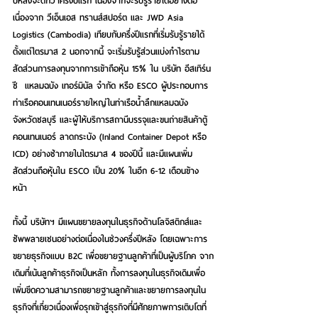
ปีหลังจะดีกว่าครึ่งปีแรก เนื่องจากจะรับรู้รายได้อย่างต่อ
เนื่องจาก วีเอ็นเอส ทรานส์สปอร์ต และ JWD Asia 
Logistics (Cambodia) เทียบกับครึ่งปีแรกที่เริ่มรับรู้รายได้
ตั้งแต่ไตรมาส 2 นอกจากนี้ จะเริ่มรับรู้ส่วนแบ่งกำไรตาม
สัดส่วนการลงทุนจากการเข้าถือหุ้น 15% ใน บริษัท อีสเทิร์น
ซี  แหลมฉบัง เทอร์มินัล จำกัด
 หรือ ESCO ผู้ประกอบการ
ท่าเรือคอนเทนเนอร์รายใหญ่ในท่าเรือน้ำลึกแหลมฉบัง 
จังหวัดชลบุรี และผู้ให้บริการสถานีบรรจุและขนถ่ายสินค้าตู้
คอนเทนเนอร์ ลาดกระบัง (Inland Container Depot หรือ 
ICD) อย่างช้าภายในไตรมาส 4 ของปีนี้ และมีแผนเพิ่ม
สัดส่วนถือหุ้นใน ESCO เป็น 20% ในอีก 6-12 เดือนข้าง
หน้า 
ทั้งนี้ บริษัทฯ มีแผนขยายลงทุนในธุรกิจด้านโลจิสติกส์และ
ซัพพลายเชนอย่างต่อเนื่องในช่วงครึ่งปีหลัง โดยเฉพาะการ
ขยายธุรกิจแบบ B2C เพื่อขยายฐานลูกค้าที่เป็นผู้บริโภค จาก
เดิมที่เน้นลูกค้าธุรกิจเป็นหลัก ทั้งการลงทุนในธุรกิจเดิมเพื่อ
เพิ่มขีดความสามารถขยายฐานลูกค้าและขยายการลงทุนใน
ธุรกิจที่เกี่ยวเนื่องเพื่อรุกเข้าสู่ธุรกิจที่มีศักยภาพการเติบโตที่