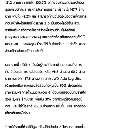
121.2 ล้านบาท เติบโต 100.7% จากช่วงเดียวกันของปีก่อน 
ธุรกิจรับฝากและบริหารสินค้าอันตราย มีรายได้ 147.7 ล้าน
บาท เติบโต 49.2% และสามารถทำนิวไฮต่อเนื่องจากไตรมาส
ก่อนหน้าซึ่งโดยปกติไตรมาส 2 จะเป็นช่วงโลว์ซีซั่น ส่วน
ธุรกิจบริหารจัดการโครงสร้างพื้นฐานด้านโลจิสติกส์ 
(Logistics Infrastructure) และธุรกิจห้องเก็บของส่วนตัวให้
เช่า (Self – Storage) มีรายได้เติบโตกว่า 1-3 เท่าตัว จาก
ช่วงเดียวกันของปีก่อนเช่นกัน  
นอกจากนี้ บริษัทฯ เริ่มรับรู้รายได้จากเข้าควบรวมกิจการ
กับ วีเอ็นเอส ทรานส์สปอร์ต หรือ VNS จำนวน 60.7 ล้าน
บาท และอีก  37.6 ล้านบาท จาก JWD Asia Logistics 
(Cambodia) หลังเพิ่มสัดส่วนถือหุ้นเป็น 60% ส่งผลดีต่อ
ภาพรวมผลการดำเนินงานงวด 6 เดือนแรกของปีนี้ที่มีรายได้
รวม 2,429 ล้านบาท เพิ่มขึ้น 31% จากช่วงเดียวกันของปี
ก่อน และมีกำไรสุทธิ 256.3 ล้านบาท เพิ่มขึ้น 81% จากช่วง
เดียวกันของปีก่อน 
“รายได้รวมที่ทำสถิติสูงสุดใหม่ติดต่อกัน 2 ไตรมาส ตอกย้ำ