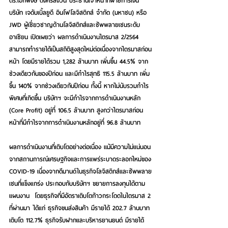
ดร.เอกพงษ์ ตั้งศรีสงวน ประธานเจ้าหน้าที่ฝ่ายการเงิน 
บริษัท เจดับเบิ้ลยูดี อินโฟโลจิสติกส์ จำกัด (มหาชน) หรือ 
JWD ผู้เชี่ยวชาญด้านโลจิสติกส์และซัพพลายเชนระดับ
อาเซียน
 เปิดเผยว่า ผลการดำเนินงานไตรมาส 2/2564 
สามารถทำรายได้เป็นสถิติสูงสุดใหม่ต่อเนื่องจากไตรมาสก่อน
หน้า โดยมีรายได้รวม 1,282 ล้านบาท เพิ่มขึ้น 44.5% จาก
ช่วงเดียวกันของปีก่อน และมีกำไรสุทธิ 115.5 ล้านบาท เพิ่ม
ขึ้น 140% จากช่วงเดียวกันปีก่อน ทั้งนี้ หากไม่นับรวมกำไร
พิเศษที่เกิดขึ้น บริษัทฯ จะมีกำไรจากการดำเนินงานหลัก 
(Core Profit) อยู่ที่ 106.5 ล้านบาท สูงกว่าไตรมาสก่อน
หน้าที่มีกำไรจากการดำเนินงานหลักอยู่ที่ 96.8 ล้านบาท  
ผลการดำเนินงานที่เติบโตอย่างต่อเนื่อง แม้มีความไม่แน่นอน
จากสถานการณ์เศรษฐกิจและการแพร่ระบาดระลอกใหม่ของ 
COVID-19 เนื่องจากดีมานด์ในธุรกิจโลจิสติกส์และซัพพลาย
เชนที่แข็งแกร่ง ประกอบกับบริษัทฯ ขยายการลงทุนได้ตาม
แผนงาน  โดยธุรกิจที่มีอัตราเติบโตก้าวกระโดดในไตรมาส 2 
ที่ผ่านมา ได้แก่ ธุรกิจขนส่งสินค้า มีรายได้ 202.7 ล้านบาท 
เติบโต 112.7% ธุรกิจรับฝากและบริหารยานยนต์ มีรายได้ 